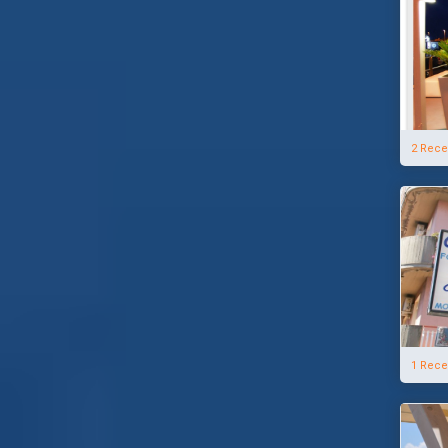
2 Rece
1 Rece