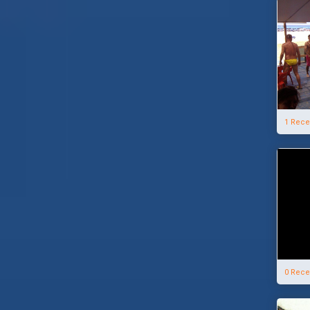
1 Rece
0 Rece