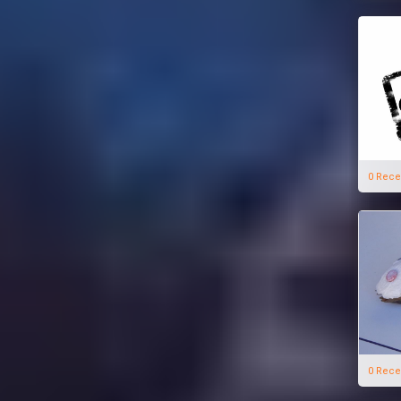
0 Rece
0 Rece