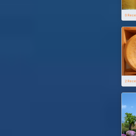
0 Rece
2 Rece