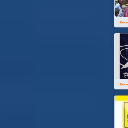
0 Rece
0 Rece