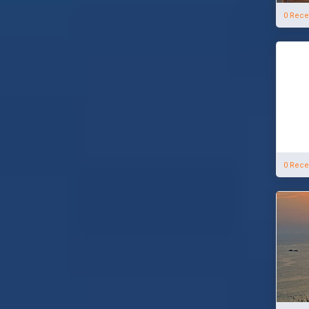
0 Rece
0 Rece