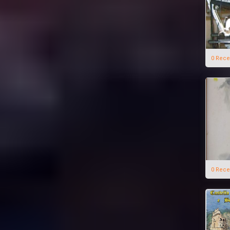
0 Rece
0 Rece