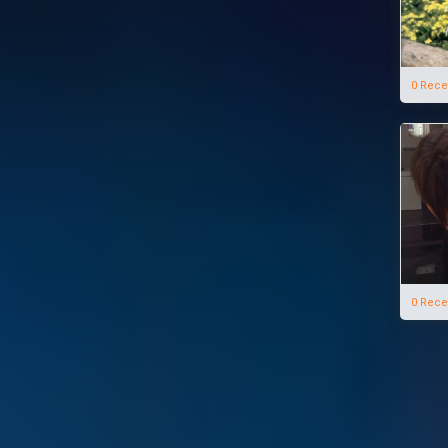
0 Rece
0 Rece