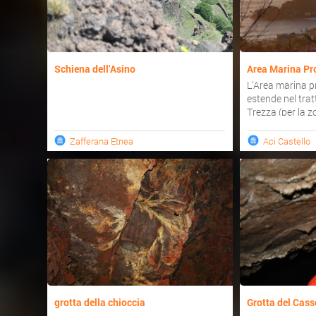
Schiena dell'Asino
Area Marina Pro
L'Area marina pr
estende nel trat
Trezza (per la zo
Zafferana Etnea
Aci Castello
grotta della chioccia
Grotta del Cas