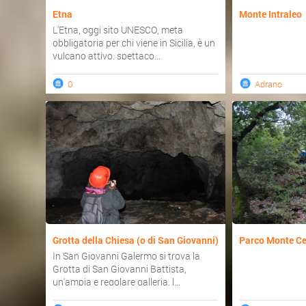
Etna
Monte Intraleo
L'Etna, oggi sito UNESCO, meta
obbligatoria per chi viene in Sicilia, è un
vulcano attivo, spettaco...
0
Adrano
Grotta della Chiesa (o di San Giovanni)
Parco Monte Ce
In San Giovanni Galermo si trova la
Grotta di San Giovanni Battista,
un'ampia e regolare galleria, l...