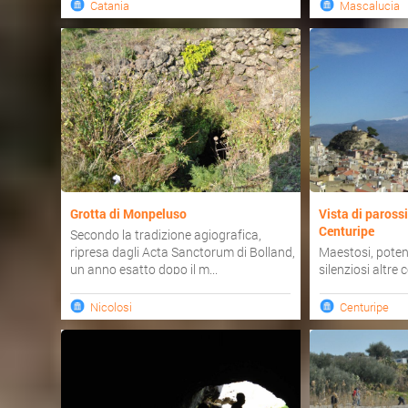
Catania
Mascalucia
Grotta di Monpeluso
Vista di paross
Centuripe
Secondo la tradizione agiografica,
ripresa dagli Acta Sanctorum di Bolland,
Maestosi, potent
un anno esatto dopo il m...
silenziosi altre
spaventosi, veloc
Nicolosi
Centuripe