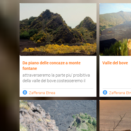
Da piano delle concaze a monte
Valle del bove
fontane
attraverseremo la parte piu' proibitiva
della valle del bove,costeggeremo il
cratere rittman,monte s...
Zafferana Etnea
Zafferana Et