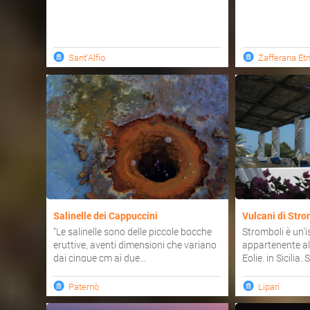
Sant'Alfio
Zafferana Et
Salinelle dei Cappuccini
Vulcani di Stro
"Le salinelle sono delle piccole bocche
Stromboli è un'is
eruttive, aventi dimensioni che variano
appartenente all
dai cinque cm ai due...
Eolie, in Sicilia. S
Paternò
Lipari