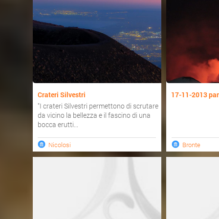
Crateri Silvestri
17-11-2013 pa
"I crateri Silvestri permettono di scrutare
da vicino la bellezza e il fascino di una
bocca erutti...
Nicolosi
Bronte