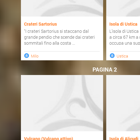
Crateri Sartorius
Isola di Ustica
"I crateri Sartorius si staccano dal
L'isola di Ustica
grande pendio che scende dai crateri
a circa 67 km a
sommitali fino alla costa ...
occupa una super
Milo
Ustica
PAGINA 2
Vulcano (Vulcano attivo)
Isola di Alicudi