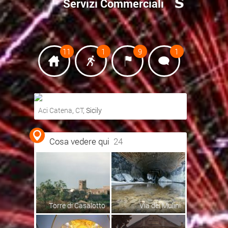
Servizi Commerciali
11
1
9
1
Aci Catena
,
CT
, Sicily
Ottieni indicazioni stradali
Cosa vedere qui
24
Visualizza mappa
Torre di Casalotto
Via dei Mulini