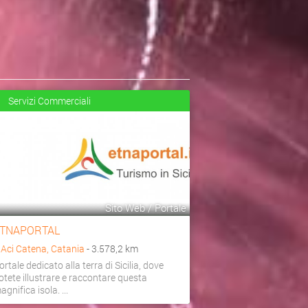
Servizi Commerciali
Sito Web / Portale
TNAPORTAL
a
Aci Catena, Catania
- 3.578,2 km
ortale dedicato alla terra di Sicilia, dove
otete illustrare e raccontare questa
agnifica isola. ...