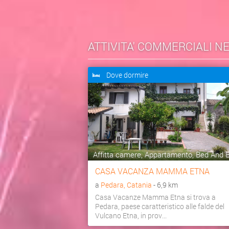
ATTIVITA' COMMERCIALI N
Dove dormire
Affitta camere, Appartamento, Bed And Br
CASA VACANZA MAMMA ETNA
a
Pedara, Catania
- 6,9 km
Casa Vacanze Mamma Etna si trova a
Pedara, paese caratteristico alle falde del
Vulcano Etna, in prov...