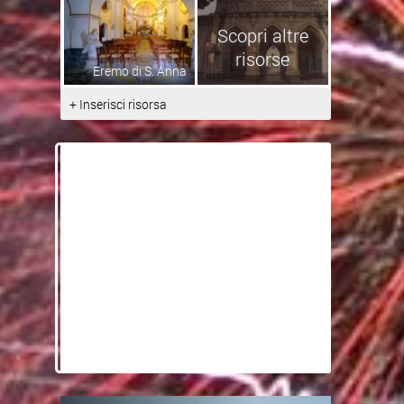
Scopri altre
risorse
Eremo di S. Anna
+ Inserisci risorsa