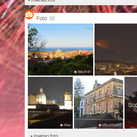
Foto
50
�
Sebyfin81
Sco
�
09aci
�
Alfio MONACO
+ Inserisci foto