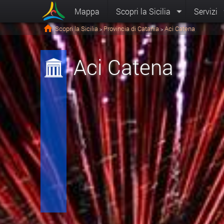
Mappa
Scopri la Sicilia
Servizi
Scopri la Sicilia
Provincia di Catania
Aci Catena
>
>
Aci Catena