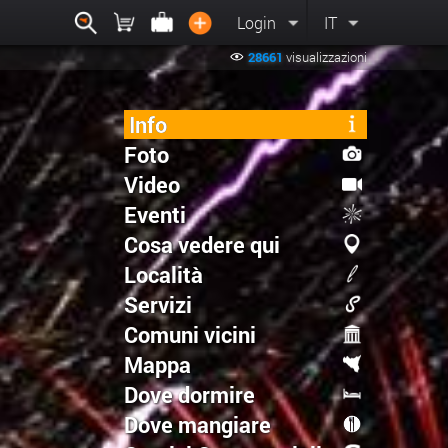
Login
IT
28661
visualizzazioni
Info
Foto
Video
Eventi
Cosa vedere qui
Località
Servizi
Comuni vicini
Mappa
Dove dormire
Dove mangiare