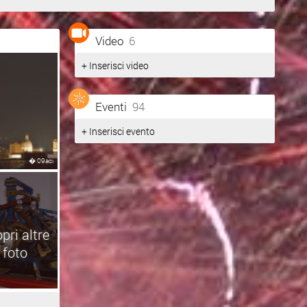
Video
6
+ Inserisci video
Eventi
94
+ Inserisci evento
�
09aci
pri altre
foto