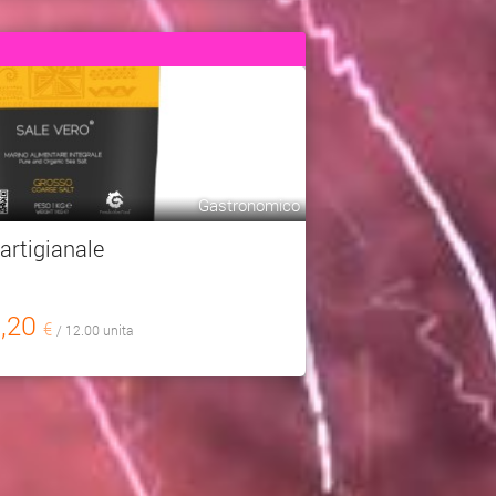
Gastronomico
artigianale
9,20
€
/ 12.00 unita