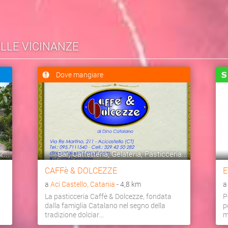
ELLE VICINANZE
Dove mangiare
...
Bar, Caffetteria, Gelateria, Pasticceria...
CAFFè & DOLCEZZE
E
a
Aci Castello, Catania
- 4,8 km
La pasticceria Caffè & Dolcezze, fondata
P
dalla famiglia Catalano nel segno della
p
tradizione dolciar...
m