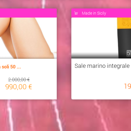
Made in Sicily
Sale marino integrale 
soli 50 ...
2.000,00 €
1
990,00 €