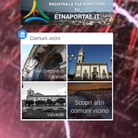
REGISTRA LA TUA STRUTTURA
SU
ETNAPORTAL.IT
Comuni vicini
San Gregorio di
Catania
Pedara
Scopri altri
comuni vicino
Valverde