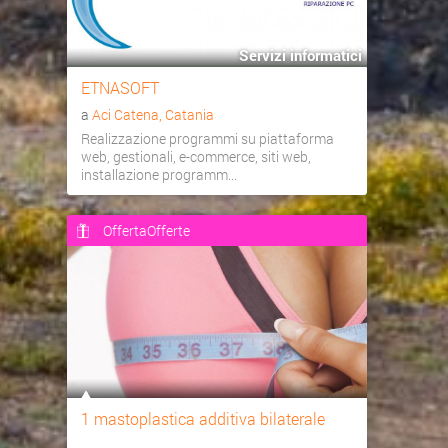
Servizi informatici
ETNASOFT
a
Aci Catena, Catania
Realizzazione programmi su piattaforma
web, gestionali, e-commerce, siti web,
installazione programm...
OffertaOfferte
1 mastoplastica additiva bilaterale