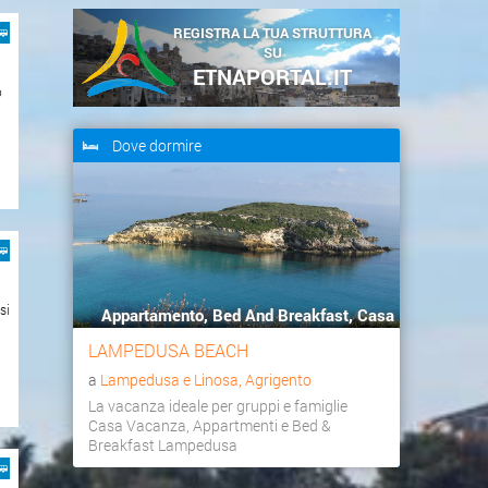
REGISTRA LA TUA STRUTTURA
SU
ETNAPORTAL.IT
o
Dove dormire
si
Appartamento, Bed And Breakfast, Casa
va...
LAMPEDUSA BEACH
a
Lampedusa e Linosa, Agrigento
La vacanza ideale per gruppi e famiglie
Casa Vacanza, Appartmenti e Bed &
Breakfast Lampedusa