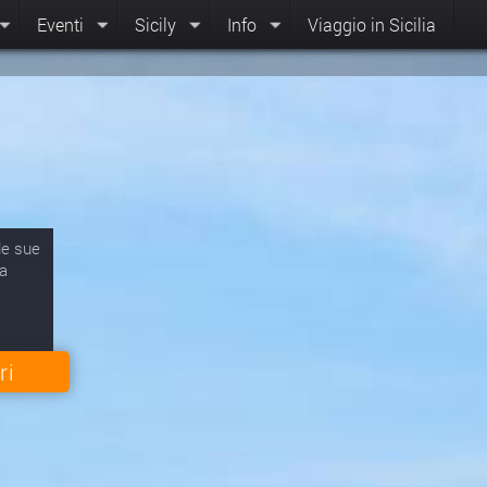
Eventi
Sicily
Info
Viaggio in Sicilia
 le sue
na