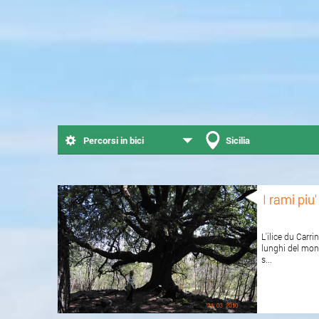
Percorsi in bici
Sicilia
I rami piu
L'ilice du Carr
lunghi del mond
s...