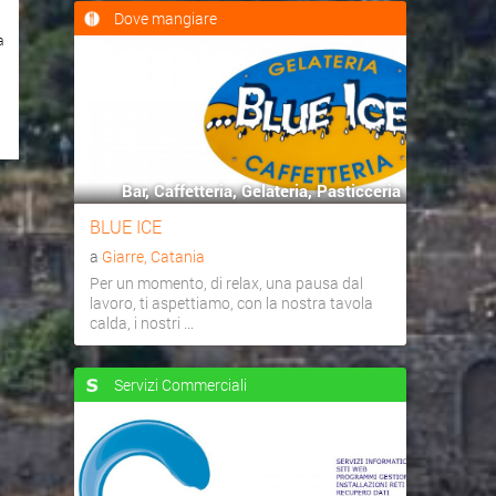
Dove mangiare
a
Bar, Caffetteria, Gelateria, Pasticceria
BLUE ICE
a
Giarre, Catania
Per un momento, di relax, una pausa dal
lavoro, ti aspettiamo, con la nostra tavola
calda, i nostri ...
Servizi Commerciali