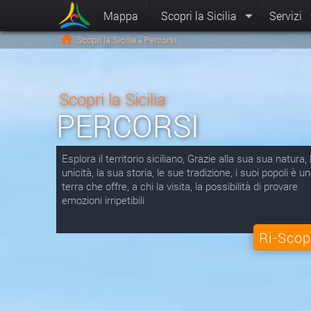
Mappa
Scopri la Sicilia
Servizi
Scopri la Sicilia
Percorsi
>
Scopri la Sicilia
PERCORSI
Esplora il territorio siciliano, Grazie alla sua sua natura,
unicità, la sua storia, le sue tradizione, i suoi popoli è u
terra che offre, a chi la visita, la possibilità di provare
emozioni irripetibili