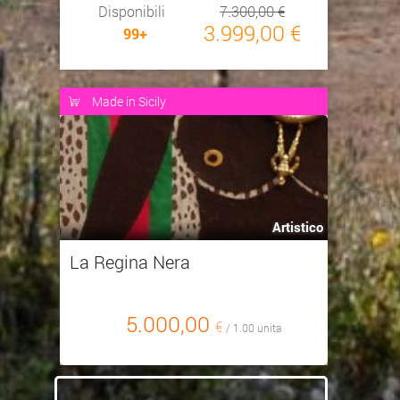
Disponibili
7.300,00 €
3.999,00 €
99+
Made in Sicily
Artistico
La Regina Nera
5.000,00
€
/ 1.00 unita