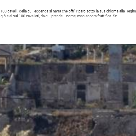
100 cavalli, della cui leggenda si narra che offrì riparo sotto la sua chioma alla Regin
iò e ai sui 100 cavalieri, da cui prende il nome, esso ancora fruttifica. Sc...