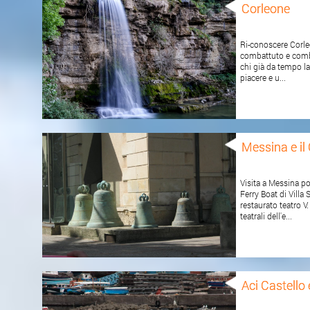
Corleone
Ri-conoscere Corle
combattuto e comba
chi già da tempo la
piacere e u...
Messina e il
Visita a Messina por
Ferry Boat di Villa 
restaurato teatro V
teatrali dell'e...
Aci Castello 