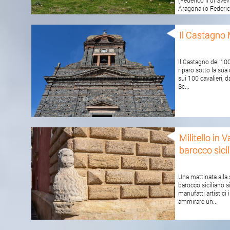
(Federico II di Sve
Aragona (o Federic.
Il Castagno 
Il Castagno dei 100 
riparo sotto la sua
sui 100 cavalieri, d
Sc...
Militello in 
barocco sici
Una mattinata alla s
barocco siciliano s
manufatti artistici
ammirare un...