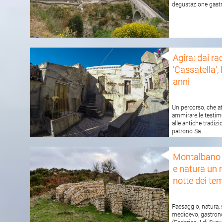
degustazione gastr
Agira: dai ra
'Cassatella'
anni
Un percorso, che at
ammirare le testim
alle antiche tradizi
patrono Sa...
Montalbano E
e natura un 
notte dei tem
Paesaggio, natura, 
medioevo, gastron