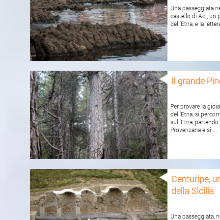
Una passeggiata nei
castello di Aci, un
dell'Etna, e la lette
Il grande Pi
Per provare la gioia
dell'Etna, si percor
sull'Etna, partendo
Provenzana e si ...
Centuripe, u
della Sicilia
Una passeggiata, ne