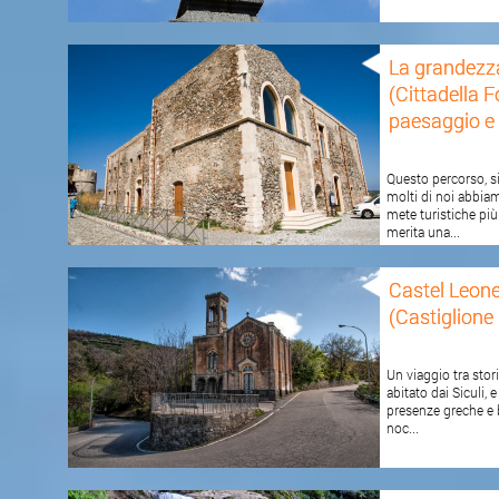
La grandezza
(Cittadella F
paesaggio e c
Questo percorso, si
molti di noi abbia
mete turistiche più 
merita una...
Castel Leone
(Castiglione d
Un viaggio tra stor
abitato dai Siculi, 
presenze greche e b
noc...