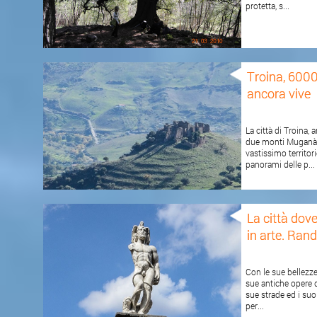
protetta, s...
Troina, 6000 
ancora vive
La città di Troina, 
due monti Muganà 
vastissimo territo
panorami delle p...
La città dove
in arte. Ran
Con le sue bellezze
sue antiche opere d
sue strade ed i suoi
per...