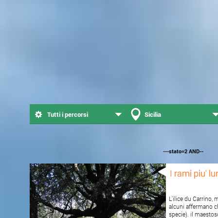
Tutti i percorsi
Sicilia
---stato=2 AND--
I rami piu' 
L'ilice du Carrino
alcuni affermano c
specie). il maestos