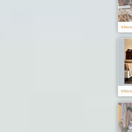
0 Rece
0 Rece