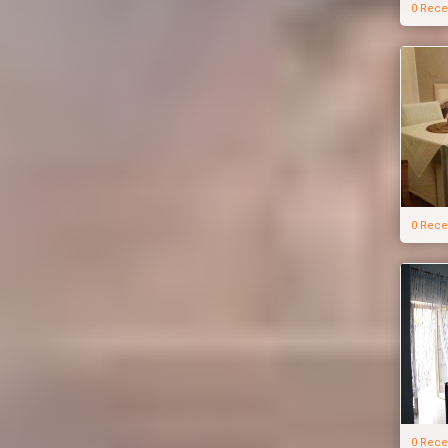
0 Rece
0 Rece
0 Rece