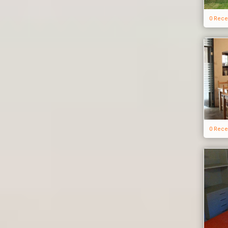
0 Rece
0 Rece