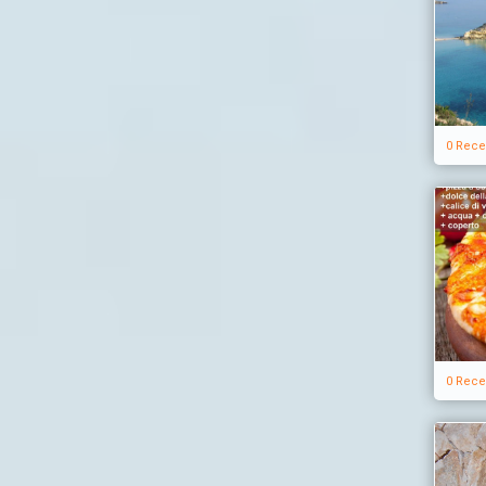
0 Rece
0 Rece