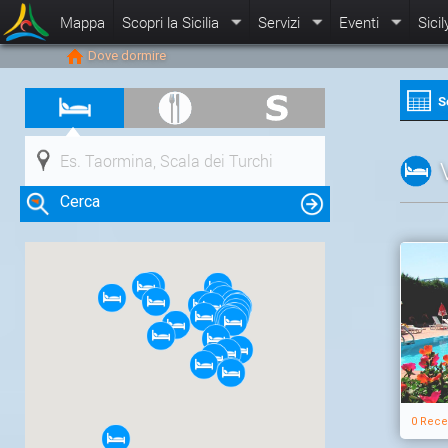
Mappa
Scopri la Sicilia
Servizi
Eventi
Sicil
Dove dormire
S
Cerca
Clicca su una risorsa nella mappa
per visualizzare le informazioni
0 Rece