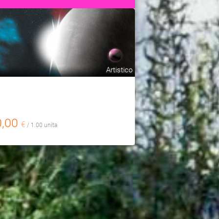
Artistico
0,00
€
/ 1.00 unita