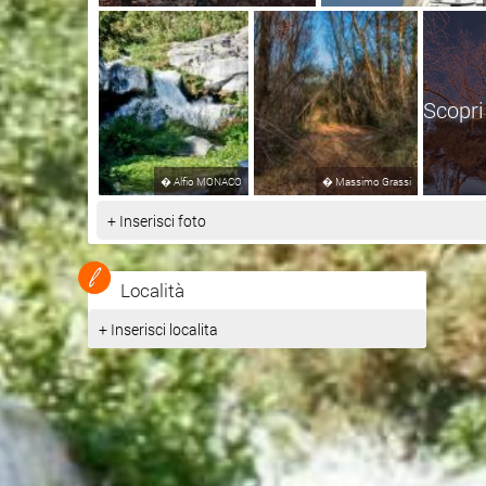
Scopri
�
Alfio MONACO
�
Massimo Grassi
+ Inserisci foto
Località
+ Inserisci localita