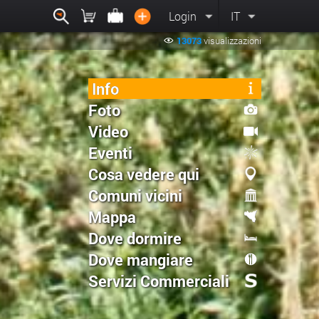
Login
IT
13073
visualizzazioni
Info
Foto
Video
Eventi
Cosa vedere qui
Comuni vicini
Mappa
Dove dormire
Dove mangiare
Servizi Commerciali