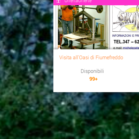
OffertaOfferte
Visita all'Oasi di Fiumefreddo
Disponibili
99+