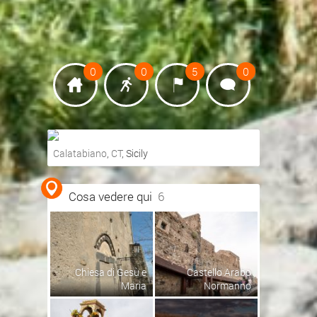
0
0
5
0
Calatabiano
,
CT
, Sicily
Ottieni indicazioni stradali
Cosa vedere qui
6
Visualizza mappa
Chiesa di Gesù e
Castello Arabo
Maria
Normanno