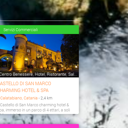
Servizi Commerciali
Centro Benessere, Hotel, Ristorante, Sal...
ASTELLO DI SAN MARCO
HARMING HOTEL & SPA
a
Calatabiano, Catania
- 2,4 km
l Castello di San Marco charming hotel &
pa, immerso in un parco di 4 ettari, a soli
00 metri dal...