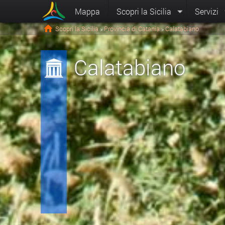
Mappa
Scopri la Sicilia
Servizi
Scopri la Sicilia
Provincia di Catania
Calatabiano
>
>
Calatabiano