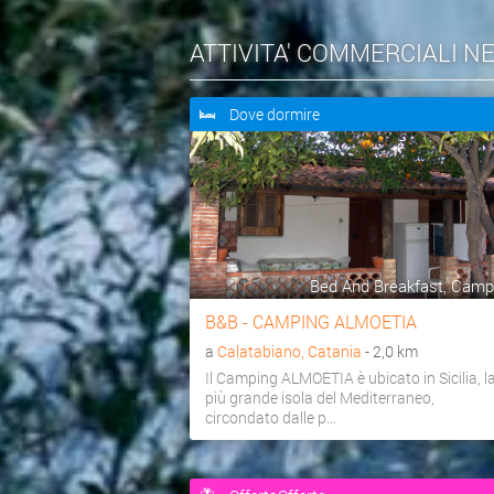
ATTIVITA' COMMERCIALI N
Dove dormire
Bed And Breakfast, Camp
B&B - CAMPING ALMOETIA
a
Calatabiano, Catania
- 2,0 km
Il Camping ALMOETIA è ubicato in Sicilia, l
più grande isola del Mediterraneo,
circondato dalle p...