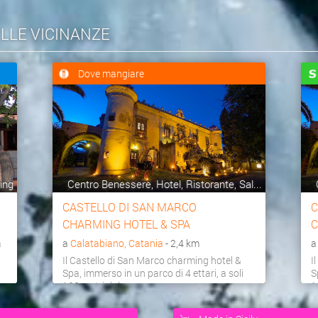
ELLE VICINANZE
Dove mangiare
ing
Centro Benessere, Hotel, Ristorante, Sal...
CASTELLO DI SAN MARCO
C
CHARMING HOTEL & SPA
C
a
a
Calatabiano, Catania
- 2,4 km
Il Castello di San Marco charming hotel &
I
Spa, immerso in un parco di 4 ettari, a soli
S
100 metri dal...
1