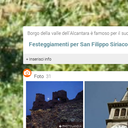
Borgo della valle dell'Alcantara è famoso per il su
Festeggiamenti per San Filippo Siriaco
+ Inserisci info
Foto
31
�
PHOTOLANDIA