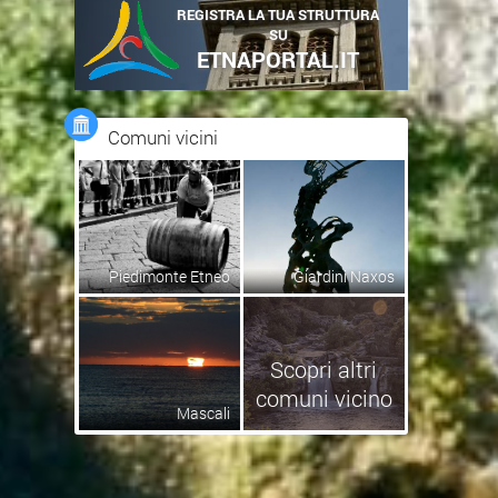
REGISTRA LA TUA STRUTTURA
SU
ETNAPORTAL.IT
Comuni vicini
Piedimonte Etneo
Giardini Naxos
Scopri altri
comuni vicino
Mascali