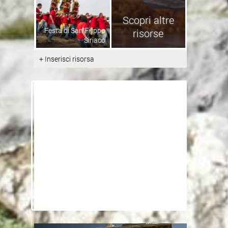
Scopri altre
Festa di San Filippo
risorse
Siriaco
+ Inserisci risorsa