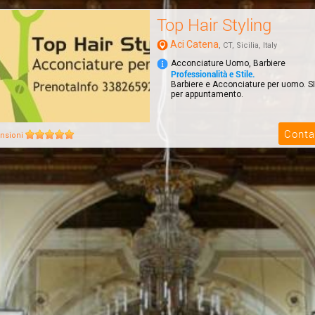
Top Hair Styling
Aci Catena
, CT, Sicilia, Italy
Acconciature Uomo, Barbiere
Professionalità e Stile.
Barbiere e Acconciature per uomo. SI
per appuntamento.
Conta
nsioni