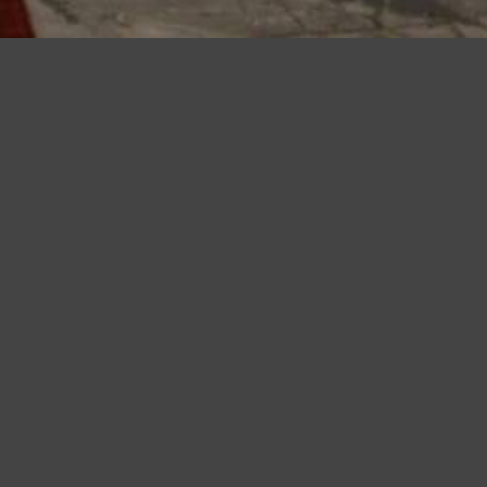
iudendo questo banner, scorrendo questa pagina o cliccando qualunque