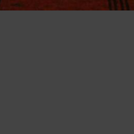
a tua esperienza e offrire servizi in linea con le tue preferenze. Ch
suo elemento acconsenti all�uso dei cookie.
Leggi altro
Accetto