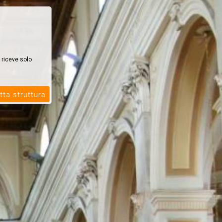
 riceve solo
tta struttura