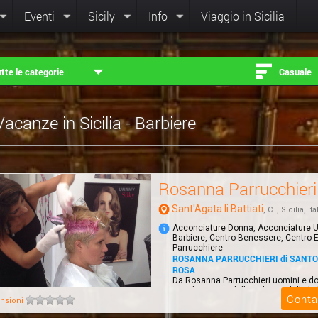
Eventi
Sicily
Info
Viaggio in Sicilia
tte le categorie
Casuale
Vacanze in Sicilia - Barbiere
Rosanna Parrucchieri
Sant'Agata li Battiati
, CT, Sicilia, Ita
Acconciature Donna, Acconciature 
Barbiere, Centro Benessere, Centro E
Parrucchiere
ROSANNA PARRUCCHIERI di SANT
ROSA
Da Rosanna Parrucchieri uomini e 
prendersi cura della salute e della be
Conta
cape...
nsioni