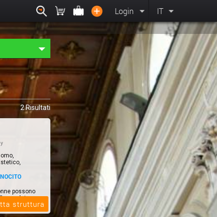
Login
IT
2 Risultati
ly
Uomo,
stetico,
ONOCITO
donne possono
llezza dei
tta struttura