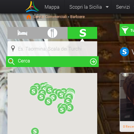
Mappa
Scopri la Sicilia
Servizi
Servizi Commerciali
Barbiere
>
Tu
Cerca
Clicca su una risorsa nella mappa
per visualizzare le informazioni
0 Rece