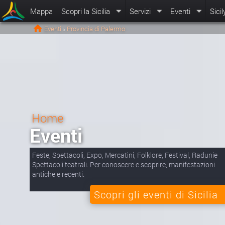
Mappa
Scopri la Sicilia
Servizi
Eventi
Sicil
Eventi
Provincia di Palermo
>
Home
Eventi
Feste, Spettacoli, Expo, Mercatini, Folklore, Festival, Radunie
Spettacoli teatrali. Per conoscere e scoprire, manifestazioni
antiche e recenti.