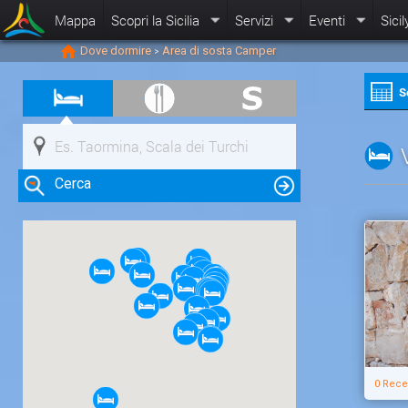
Mappa
Scopri la Sicilia
Servizi
Eventi
Sicil
Dove dormire
Area di sosta Camper
>
S
Cerca
Clicca su una risorsa nella mappa
per visualizzare le informazioni
0 Rece