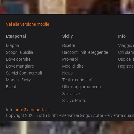
Vai alla versione mobile
Etnaportal
Sicily
Info
Mappa
Ricette
Viaggio i
Scopri la Sicilia
Racconti, miti e leggende
Chi sia
Dove dormire
Proverbi
Uso del 
Dove mangiare
Modi di dire
Registra
Servizi Commerciali
News
Made in Sicily
Testi e curiosita'
Eventi
Ultimi aggiornamenti
Sicilia live
Sicily's Photo
Info :
info@etnaportal.it
Copyright 2026. Tutti i Diritti Riservati ai Singoli Autori - è vietata qu