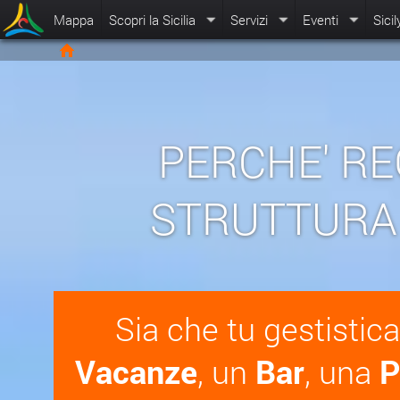
Mappa
Scopri la Sicilia
Servizi
Eventi
Sicil
PERCHE' RE
STRUTTURA
Sia che tu gestistic
Vacanze
, un
Bar
, una
P