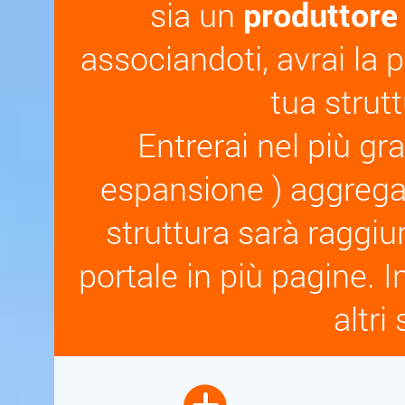
sia un
produttore d
associandoti, avrai la p
tua strut
Entrerai nel più gr
espansione ) aggregato
struttura sarà raggiung
portale in più pagine. I
altri