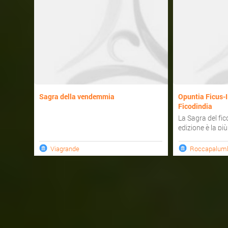
Sagra della vendemmia
Opuntia Ficus-I
Ficodindia
La Sagra del fic
edizione è la più
laboratori del ...
Viagrande
Roccapalum