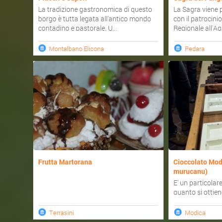
La tradizione gastronomica di questo
La Sagra viene
borgo è tutta legata all'antico mondo
con il patrocini
contadino e pastorale. U...
Regionale all'Agr
Montalbano Elicona
Pedara
Frutta Martorana
Cioccolato Mod
murucanu)
E' un particolare
quanto si ottie
lavorazione "a fr
Terrasini
Modica