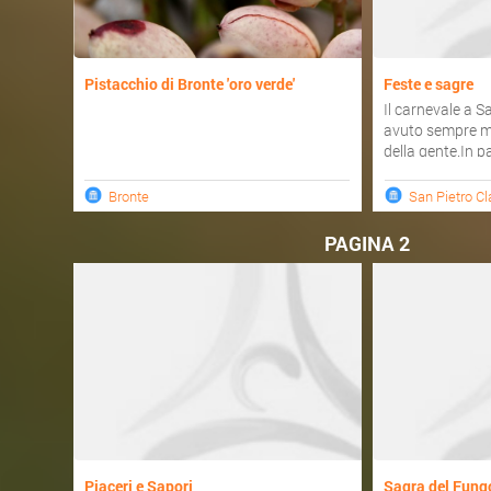
Pistacchio di Bronte 'oro verde'
Feste e sagre
Il carnevale a S
avuto sempre m
della gente.In p
Bronte
San Pietro C
PAGINA 2
Piaceri e Sapori
Sagra del Fung