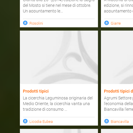
del Mosto si tiene nel mese di ottobre.
edizione, si rin
Un appuntamento le...
appuntamento co
Rosolini
Giarre
Prodotti tipici
Prodotti tipici 
La cicerchia Leguminosa originaria del
Agrumi Settore 
Medio Oriente, la cicerchia vanta una
l'economia della
tradizione di consumo ...
Biancavilla l'eme
Licodia Eubea
Biancavilla