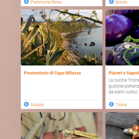
Piedimonte Etneo
Bronte
Promontorio di Capo Milazzo
Piaceri e Sapor
La cucina Troine
gustose pietanz
da piatti rustici, t
Milazzo
Troina