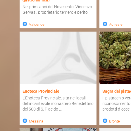
Nei primi anni del Novecento, Vincenzo
Gervasi, proprietario terriero e perito
agrimensore - presumi...
Valderice
Acireale
Enoteca Provinciale
Sagra del pista
L'Enoteca Provinciale, sita nei locali
Il pistacchio ver
dell'incantevole monastero Benedettino
riconoscimento 
del 500 di S. Placido ...
prodotti d´eccell.
Messina
Bronte