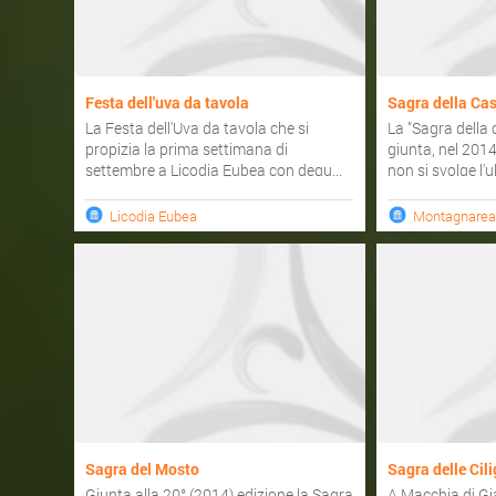
Festa dell'uva da tavola
Sagra della Ca
La Festa dell'Uva da tavola che si
La "Sagra della
propizia la prima settimana di
giunta, nel 2014
settembre a Licodia Eubea con degu...
non si svolge l'ul
Licodia Eubea
Montagnarea
Sagra del Mosto
Sagra delle Cili
Giunta alla 20° (2014) edizione la Sagra
A Macchia di Gia