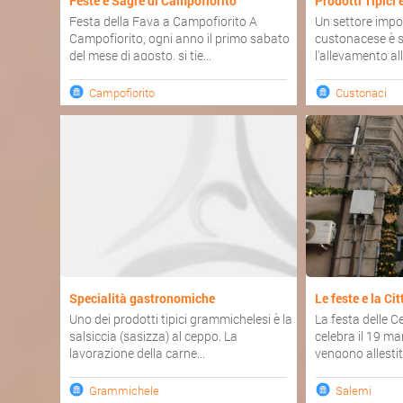
Feste e Sagre di Campofiorito
Prodotti Tipici 
Festa della Fava a Campofiorito A
Un settore impo
Campofiorito, ogni anno il primo sabato
custonacese è 
del mese di agosto, si tie...
l'allevamento al
Campofiorito
Custonaci
Specialità gastronomiche
Le feste e la Ci
Uno dei prodotti tipici grammichelesi è la
La festa delle C
salsiccia (sasizza) al ceppo. La
celebra il 19 ma
lavorazione della carne...
vengono allestiti
Grammichele
Salemi