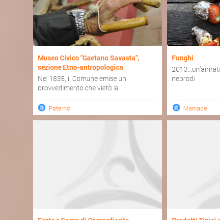
Museo Civico "Gaetano Savasta",
Funghi
sezione Etno-antropologica
2013...un'annat
Nel 1835, il Comune emise un
nebrodi
provvedimento che vietò la
macellazione degli animali in pubbliche
pia...
Paternò
Maniace