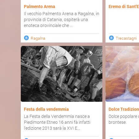
Palmento Arena
Eremo di Sant'E
Il vecchio Palmento Arena a Ragalna, in
provincia di Catania, ospiterà una
enoteca provinciale che ...
Ragalna
Trecastagni
Festa della vendemmia
Dolce Tradiziona
La Festa della Vendemmia nasce a
Dolce popolare 
Piedimonte Etneo 16 anni fà infatti
brontese.
l'edizione 2013 sarà la XVI E...