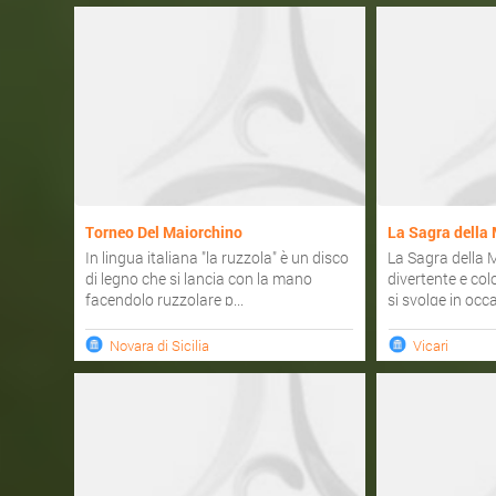
Torneo Del Maiorchino
La Sagra della
In lingua italiana "la ruzzola" è un disco
La Sagra della 
di legno che si lancia con la mano
divertente e co
facendolo ruzzolare p...
si svolge in occa
Novara di Sicilia
Vicari