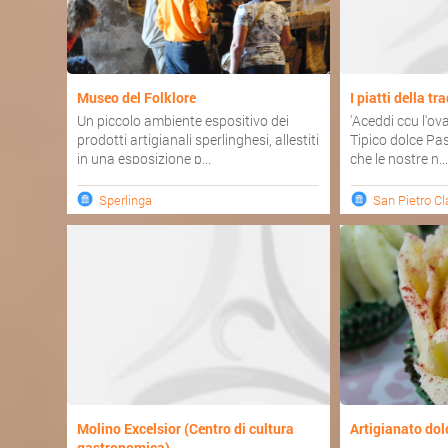
Museo del Folklore
I piatti della tr
Un piccolo ambiente espositivo dei
'Aceddi ccu l'ova
prodotti artigianali sperlinghesi, allestiti
Tipico dolce Pas
in una esposizione p...
che le nostre n..
Sperlinga
San Pietro C
Molino Excelsior (Centro di cultura
Artigianato dol
gastronomica)