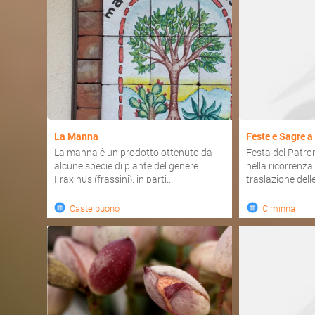
La Manna
Feste e Sagre 
La manna è un prodotto ottenuto da
Festa del Patro
alcune specie di piante del genere
nella ricorrenza
Fraxinus (frassini), in parti...
traslazione delle 
Castelbuono
Ciminna