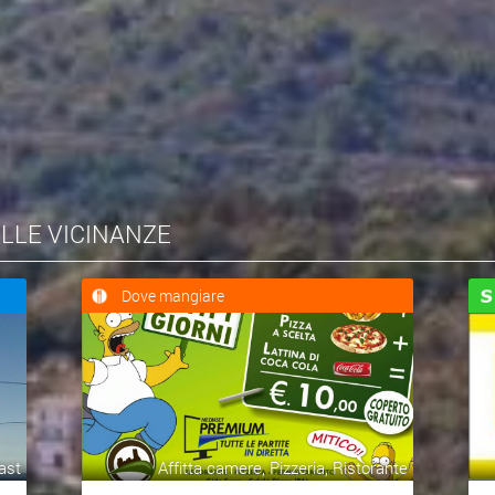
l'ausilio di suppellettili archeologici ha vagamente
a. Non � chiaro ci� che il Graziano intenda dire con
o � un periodo cos� ampio da abbracciare pi� di un
mero di reperti provenienti da questo sito, i quali ci
to Sicano, distrutto intorno al quinto secolo a.c.
gglomerato gemello del colle "Madore" presso Lercara
r avuto rapporti commerciali e di amicizia con la potente
ELLE VICINANZE
ve non si trovano pi� tracce di continuit�, sul "Pizzo"
 integrato con i resti degli indigeni assoggettati e a
Dove mangiare
erritorio intorno all'anno 230 a.c. Di questo periodo,
testa di Core e al retro/cavallo retrospiciente ed altri
te dietro palma oppure, dietro/testa di Core ed al
eramica, spicca una PROTOME BARBATA in argilla, resti di
piede, resti di un piatto ombelicato, diversi resti di
ast
Affitta camere, Pizzeria, Ristorante