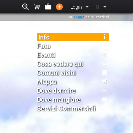
Login
IT
11557
visualizzazioni
Info
Foto
Eventi
Cosa vedere qui
Comuni vicini
Mappa
Dove dormire
Dove mangiare
Servizi Commerciali