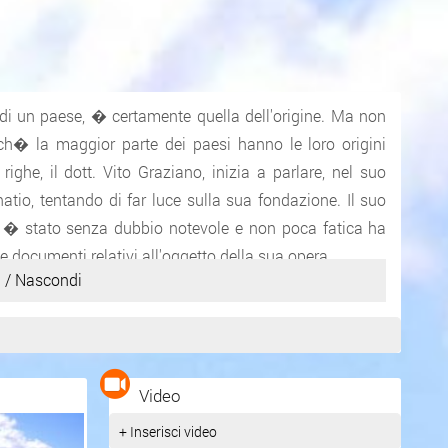
 di un paese, � certamente quella dell'origine. Ma non
ch� la maggior parte dei paesi hanno le loro origini
ighe, il dott. Vito Graziano, inizia a parlare, nel suo
io, tentando di far luce sulla sua fondazione. Il suo
na, � stato senza dubbio notevole e non poca fatica ha
e documenti relativi all'oggetto della sua opera.
 / Nascondi
conserva testimonianze di urbanizzazione che si datano
ana, mantenendo poi prerogative urbane nel periodo
Video
 accresciutosi sotto Federico II, fu riferimento per i
cit� del territorio sembra legata l'origine del suo nome e
+ Inserisci video