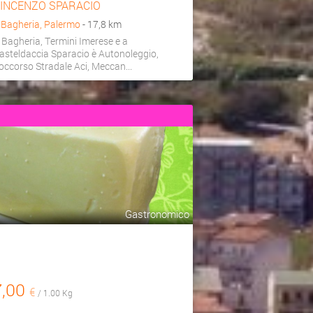
INCENZO SPARACIO
a
Bagheria, Palermo
- 17,8 km
 Bagheria, Termini Imerese e a
asteldaccia Sparacio è Autonoleggio,
occorso Stradale Aci, Meccan...
Gastronomico
7,00
€
/ 1.00 Kg