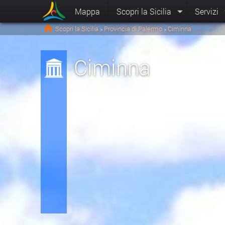
Mappa
Scopri la Sicilia
Servizi
Scopri la Sicilia
Provincia di Palermo
Ciminna
>
>
Ciminna