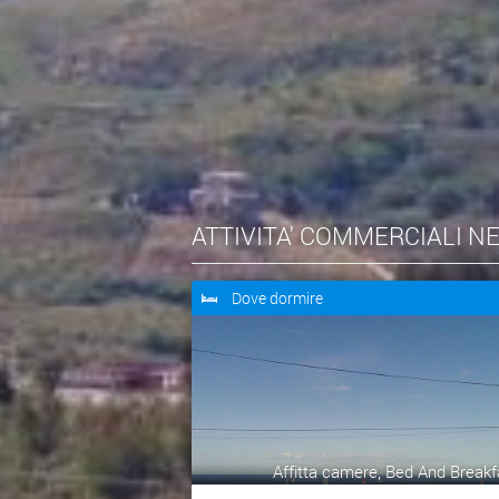
Lo storico Ciminnese, non potendo avvalersi del
indicato ivi un agglomerato d'epoca Greco-roman
epoca Greco-romano, perch� storicamente quest
millennio. Oggi, siamo in possesso di un buon nu
dicono che siamo in presenza di un insediamen
probabilmente dalla stessa che pose fine all'a
Friddi e molti altri centri Sicani colpevoli di ave
Imera.
ATTIVITA' COMMERCIALI N
Ma, al contrario di altri siti Sicani distrutti do
registriamo la presenza di un insediamento punico
Dove dormire
sua volta estinto con l'occupazione romana del t
sono conservati nel locale museo monete con dritto/
con dritta/testa di Core e retro/cavallo stan
retro/protome equina. Fra i reperti in argilla e c
una ciotola con ansa ad anello, una coppetta con 
lucerne e brucia profumi.
Affitta camere, Bed And Breakf