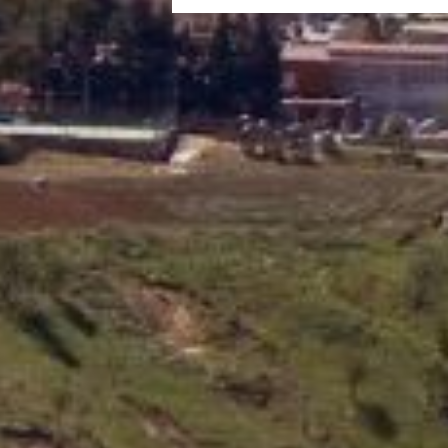
Fonte:
http://95.110.168.24...