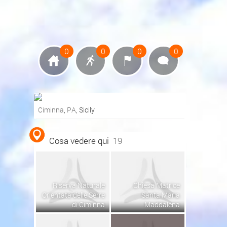
0
0
0
0
Ciminna
,
PA
, Sicily
Ottieni indicazioni stradali
Cosa vedere qui
19
Visualizza mappa
Riserva Naturale
Chiesa Matrice
Orientata delle Serre
Santa Maria
di Ciminna
Maddalena