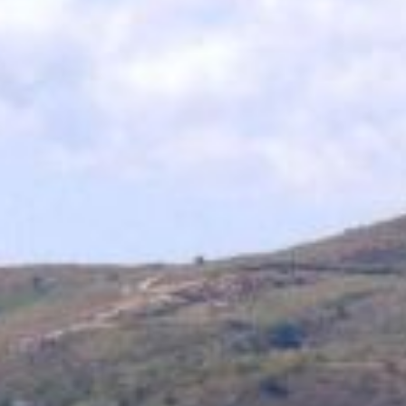
Giovanni, � fiorita nelle figure di Tecla Gigante, in quel
� fondato da suor Margherita Corradino dove vissero
 processo di beatificazione, ed inoltre P. Giovan Battista
'adozione.
la particolarit� del suo territorio, per i suoli gessosi
i carsici che stanno alla base della istituzione della
lari tradizioni religiose e folkloristiche, dal festoso
 al frenetico "Triunfu d'a Marunnuzza" .
medievali e recenti Terra Vecchia, Burgu, e Terra Nova,
guardarlo ancora con occhi non viziati dall'abitudine,
ari per il suo Gattopardo.
 d'altronde anche il Graziano suppone, � da considerarsi