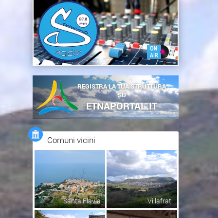
REGISTRA LA TUA STRUTTURA
SU
ETNAPORTAL.IT
Comuni vicini
Santa Flavia
Villafrati