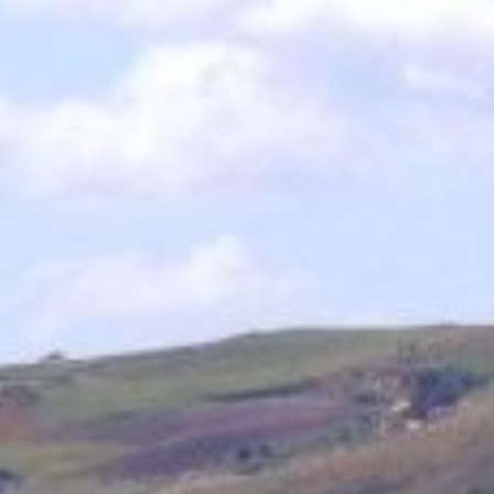
plurisecolare verso il miracoloso Crocifisso di San 
vivaio di santit� che fu il Ritiro della Carit
Elisabetta Trippedi, della quale si era iniziato il
Castelluzzo, il maltese P. Santo Grek, ciminnese d
Ma Ciminna � interessante anche per la bellezza e 
che hanno nei millenni dato vita ai noti fenomen
R.N.O. " Serre di Ciminna", per le tante e partico
"Prucettu d'i malati" alla rullante "Furriat'e Torci",
Il Centro Storico nelle ancor distinguibili zone 
conserva scorci di articolare fascino per chi sa 
come Luchino Visconti che vi trov� i naturali scen
Il Territorio
Il sito pi� antico del territorio di Ciminna, come
il "PIZZO".