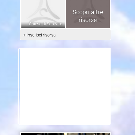
Scopri altre
risorse
Chiesa di San Vito
+ Inserisci risorsa