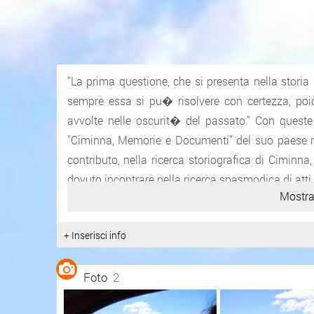
"La prima questione, che si presenta nella storia
sempre essa si pu� risolvere con certezza, poi
avvolte nelle oscurit� del passato." Con queste r
"Ciminna, Memorie e Documenti" del suo paese nat
contributo, nella ricerca storiografica di Cimin
dovuto incontrare nella ricerca spasmodica di atti 
Mostra
Territorio frequentato sin dall'et� del bronzo, 
precedentemente alla dominazione ellenica.
+ Inserisci info
Dovette avere particolare sviluppo in et� rom
bizantino ed arabo.
Foto
2
Il centro urbano, documentato nel primo normanno,
territori tra Palermo, Termini e Corleone. Alla fera