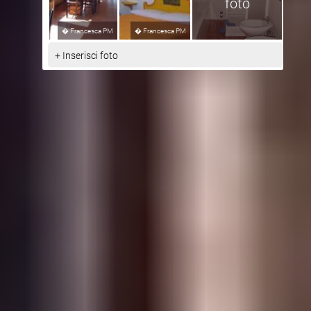
foto
�
Francesca PM
�
Francesca PM
+ Inserisci foto