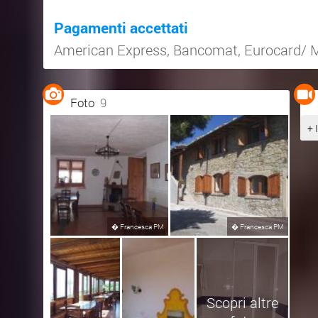
Pagamenti accettati
American Express
,
Bancomat
,
Eurocard/ 
Foto
9
+ 
�
Francesca PM
�
Francesca PM
Scopri altre