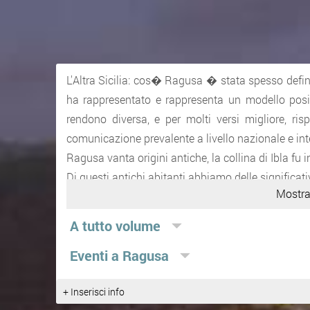
L'Altra Sicilia: cos� Ragusa � stata spesso definit
ha rappresentato e rappresenta un modello posit
rendono diversa, e per molti versi migliore, ris
comunicazione prevalente a livello nazionale e int
Ragusa vanta origini antiche, la collina di Ibla fu in
Di questi antichi abitanti abbiamo delle significat
Mostra
Un gruppo di tombe a forno, grotticelle scavate ne
Ibla sale a Ragusa appena sotto la chiesa di S. Mar
A tutto volume
nei pressi della confluenza del torrente S. 
Eventi a Ragusa
affacciandosi nella vallata dal Giardino Ibleo.
Una necropoli greca del VI sec. A. C. nella colli
+ Inserisci info
Camarina in quel luogo dove intrapresero i rappor