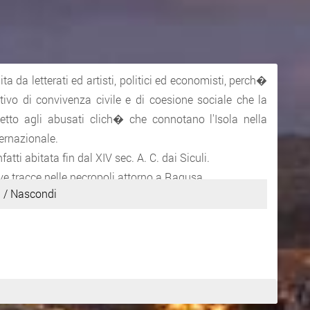
a da letterati ed artisti, politici ed economisti, perch�
ivo di convivenza civile e di coesione sociale che la
petto agli abusati clich� che connotano l'Isola nella
ernazionale.
fatti abitata fin dal XIV sec. A. C. dai Siculi.
ive tracce nelle necropoli attorno a Ragusa.
 / Nascondi
lla roccia, le possiamo scorgere lungo la strada che da
ia delle Scale; un altro gruppo di tombe sicule si trova
Leonardo con l'Irminio e si possono scorgere anche
na Rito testimonia la presenza di un gruppo di Greci di
ti commerciali con i Siculi di Hybla rispettandone per�