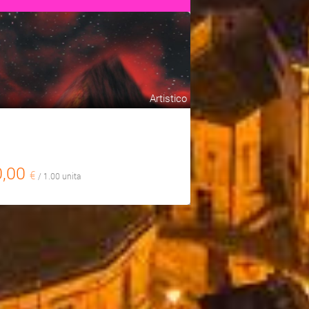
Artistico
0,00
€
/ 1.00 unita