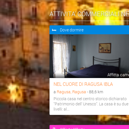
ATTIVITA' COMMERCIALI N
Dove dormire
Affitta cam
NEL CUORE DI RAGUSA IBLA
a
Ragusa, Ragusa
- 88,6 km
Piccola casa nel centro storico dichiarato
"Patrimonio dell' Unesco". La casa è su due
livelli: al...