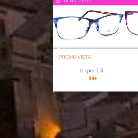
OffertaOfferte
PROMO VISTA
Disponibili
99+