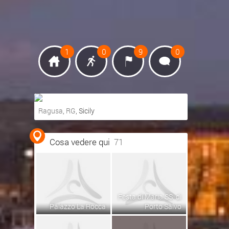
1
0
9
0
Ragusa
,
RG
, Sicily
Ottieni indicazioni stradali
Cosa vedere qui
71
Visualizza mappa
Festa di Maria SS. di
Palazzo La Rocca
Porto Salvo