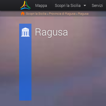
Mappa
Scopri la Sicilia
Servizi
Scopri la Sicilia
Provincia di Ragusa
Ragusa
>
>
Ragusa