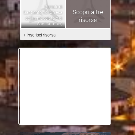
Portale di
Scopri altre
Sant'Antonio (Chiesa
dell'Immacolata o di
risorse
Sant'Antonio)
+ Inserisci risorsa