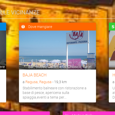
ELLE VICINANZE
Dove mangiare
ere
Bar, Buffet, Caffetteria, Chiosco, Gelat...
BAJA BEACH
H
a
Ragusa, Ragusa
- 19,3 km
Stabilimento balneare con ristorazione a
U
base di pesce, apericena sulla
a
spiaggia,eventi a tema per...
D