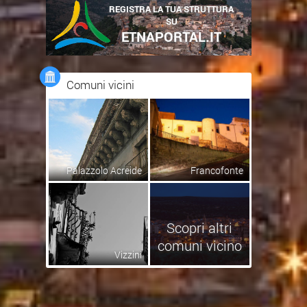
REGISTRA LA TUA STRUTTURA
SU
ETNAPORTAL.IT
Comuni vicini
Palazzolo Acreide
Francofonte
Scopri altri
comuni vicino
Vizzini