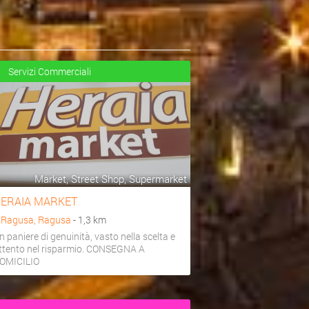
Servizi Commerciali
Market, Street Shop, Supermarket
ERAIA MARKET
a
Ragusa, Ragusa
- 1,3 km
n paniere di genuinità, vasto nella scelta e
ttento nel risparmio. CONSEGNA A
OMICILIO