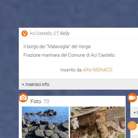
Aci Castello
,
CT
, Sicily
Il borgo dei "Malavoglia" del Verga.
Frazione marinara del Comune di Aci Castello.
Inserito da
Alfio MONACO
+ Inserisci info
Foto
70
+ 