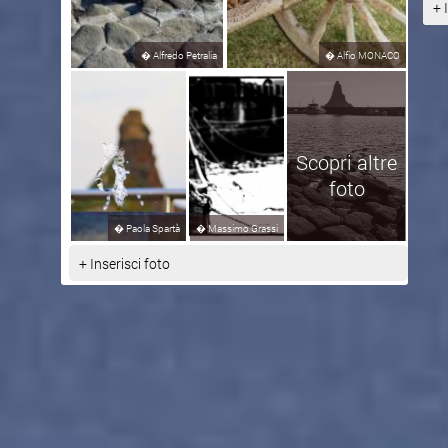
+ 
�
Alfredo Petralia
�
Alfio MONACO
Scopri altre
foto
�
Paola Spartà
�
Massimo Grassi
+ Inserisci foto