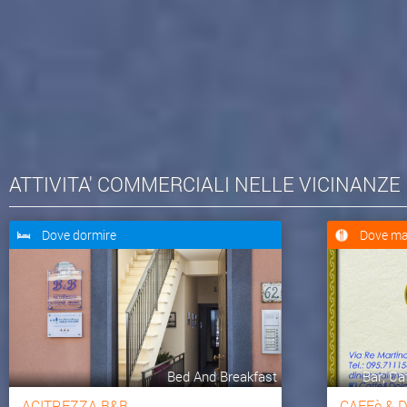
ATTIVITA' COMMERCIALI NELLE VICINANZE
Dove dormire
Dove ma
Bed And Breakfast
Bar, Caf
ACITREZZA B&B
CAFFè & 