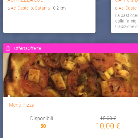
a
Aci Castello, Catania
- 0,2 km
a
Aci Castel
La pasticce
dalla famigl
tradizione do
OffertaOfferte
Menù Pizza
Disponibili
15,00 €
10,00 €
50