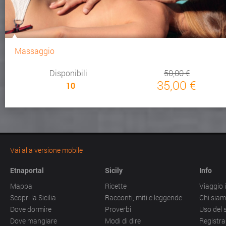
Massaggio
Disponibili
50,00 €
35,00 €
10
Vai alla versione mobile
Etnaportal
Sicily
Info
Mappa
Ricette
Viaggio i
Scopri la Sicilia
Racconti, miti e leggende
Chi sia
Dove dormire
Proverbi
Uso del 
Dove mangiare
Modi di dire
Registra