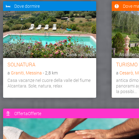
Dove dormire
Dove ma
Casa vacanza
Assistenza
SOLNATURA
TURISMO
a
Graniti, Messina
- 2,8 km
a
Cesarò, M
Casa vacanze nel cuore della valle del fiume
antica dimo
Alcantara. Sole, natura, relax
panorami agr
la possibi...
OffertaOfferte