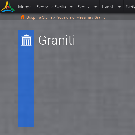
Mappa
Scopri la Sicilia
Servizi
Eventi
Sicil
Scopri la Sicilia
Provincia di Messina
Graniti
>
>
Graniti