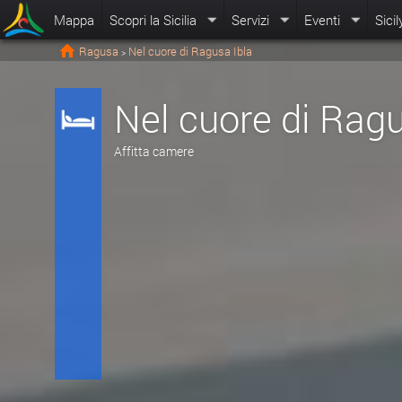
Mappa
Scopri la Sicilia
Servizi
Eventi
Sicil
Ragusa
Nel cuore di Ragusa Ibla
>
Nel cuore di Ragu
Affitta camere