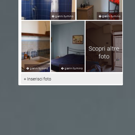
�
gianni tumino
�
gianni tumino
Scopri altre
foto
�
gianni tumino
�
gianni tumino
+ Inserisci foto