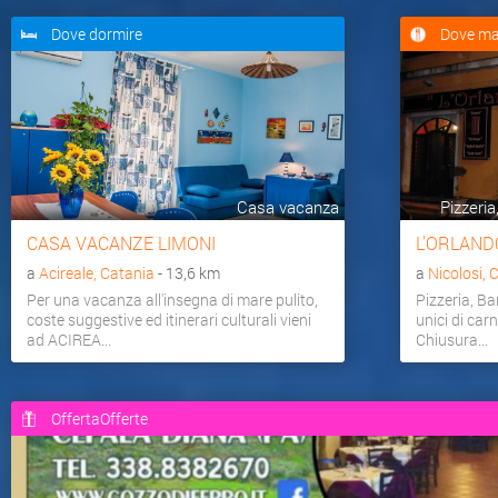
motivi di ritiro spirituale.
Dove dormire
Dove ma
La grotta � abitata da organismi troglofili e troglobi
sporadici chirotteri (in prevalenza i Ferrodicavallo, Rhin
secondi la presenza di pseudoscorpioni e porcellini di te
alla vita di grotta. Curiosamente, in prossimit� dell'i
piccola presenza vegetale, mentre nelle zone pi� buie non
Casa vacanza
Pizzeria
CASA VACANZE LIMONI
L'ORLAND
Ins
a
Acireale, Catania
- 13,6 km
a
Nicolosi, 
Per una vacanza all'insegna di mare pulito,
Pizzeria, Bar
coste suggestive ed itinerari culturali vieni
unici di carn
ad ACIREA...
Chiusura...
OffertaOfferte