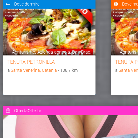
Dove dormire
Dove ma
Agriturismo, Azienda agricola, Bar, Brac...
Agrituris
TENUTA PETRONILLA
TENUTA P
a
Santa Venerina, Catania
- 108,7 km
a
Santa Ven
OffertaOfferte