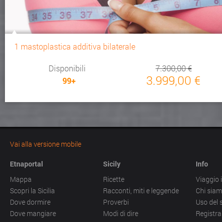
1 mastoplastica additiva bilaterale
Disponibili
7.300,00 €
3.999,00 €
99+
Vai alla versione mobile
Etnaportal
Sicily
Info
Mappa
Ricette
Viaggio i
Scopri la Sicilia
Racconti, miti e leggende
Chi sia
Dove dormire
Proverbi
Uso del 
Dove mangiare
Modi di dire
Registra