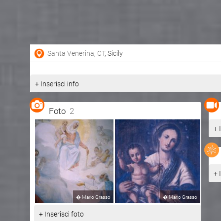
Santa Venerina
,
CT
, Sicily
+ Inserisci info
Foto
2
+ 
+ 
�
Mario Grasso
�
Mario Grasso
+ Inserisci foto