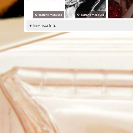
�
gaetano macaluso
�
gaetano macaluso
+ Inserisci foto