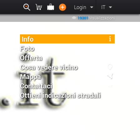
Login
IT
19301
visualizzazioni
Info
Foto
Offerta
Cosa vedere vicino
Mappa
Contattaci
Ottieni indicazioni stradali