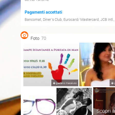
Pagamenti accettati
Bancomat
,
Diner´s Club
,
Eurocard/ Mastercard
,
JCB Intl.
Foto
70
�
gaetano macaluso
�
Scopri a