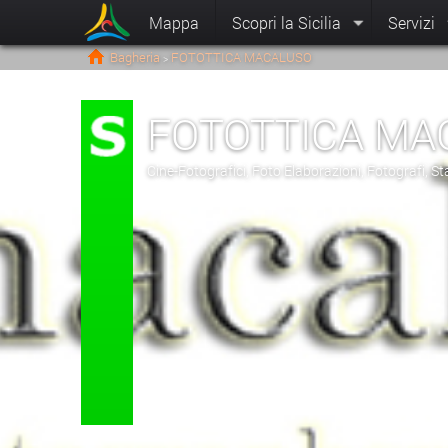
Mappa
Scopri la Sicilia
Servizi
Bagheria
FOTOTTICA MACALUSO
>
FOTOTTICA MA
Cine-Fotografici, Foto Elaborazioni, Fotografi, 