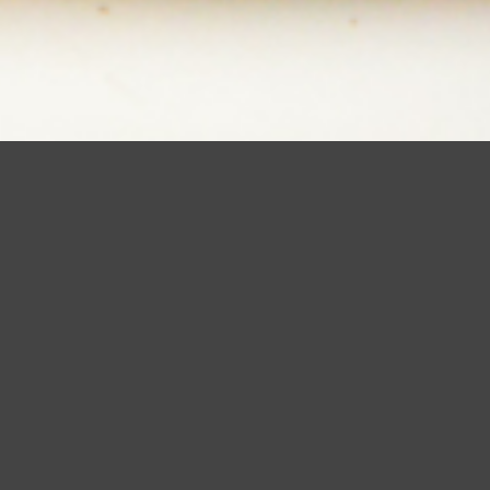
udendo questo banner, scorrendo questa pagina o cliccando qualunque