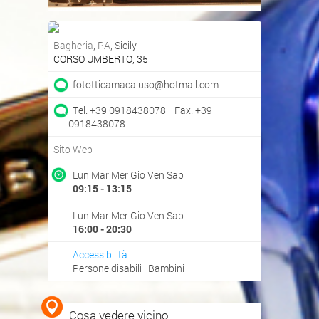
Bagheria
,
PA
, Sicily
CORSO UMBERTO, 35
Ottieni indicazioni stradali
fototticamacaluso@hotmail.com
Visualizza mappa
Tel. +39 0918438078 Fax. +39
0918438078
Sito Web
Lun Mar Mer Gio Ven Sab
09:15 - 13:15
Lun Mar Mer Gio Ven Sab
16:00 - 20:30
Accessibilità
Persone disabili Bambini
Cosa vedere vicino