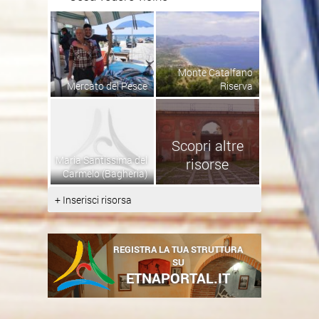
Monte Catalfano
Mercato del Pesce
Riserva
Scopri altre
Maria Santissima del
risorse
Carmelo (Bagheria)
+ Inserisci risorsa
REGISTRA LA TUA STRUTTURA
SU
ETNAPORTAL.IT