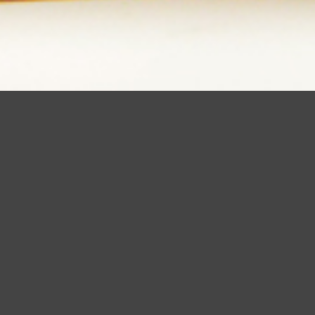
la tua esperienza e offrire servizi in linea con le tue preferenze. Chi
suo elemento acconsenti all�uso dei cookie.
Leggi altro
Accetto