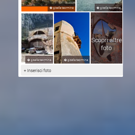
�
gisella taormina
�
gisella taormina
Scopri altre
foto
�
gisella taormina
�
gisella taormina
+ Inserisci foto