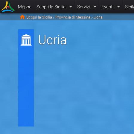
Mappa
Scopri la Sicilia
Servizi
Eventi
Sicil
Scopri la Sicilia
Provincia di Messina
Ucria
>
>
Ucria