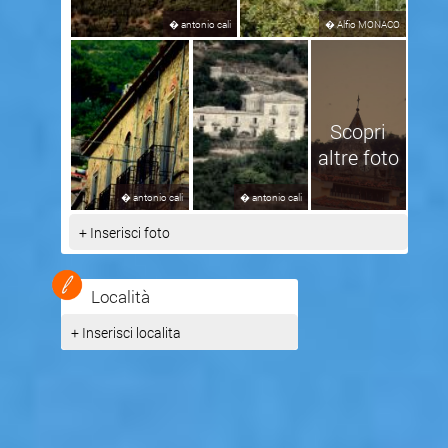
�
antonio cali
�
Alfio MONACO
Scopri
altre foto
�
antonio cali
�
antonio cali
+ Inserisci foto
Località
+ Inserisci localita