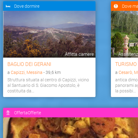
Dove dormire
Dove ma
Affitta camere
Assistenza
BAGLIO DEI GERANI
TURISMO
a
Capizzi, Messina
- 39,6 km
a
Cesarò, M
Struttura situata al centro di Capizzi, vicino
antica dimo
al Santuario di S. Giacomo Apostolo, è
panorami agr
costituita da...
la possibi...
OffertaOfferte