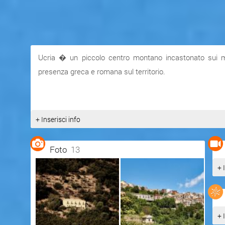
Ucria � un piccolo centro montano incastonato sui m
presenza greca e romana sul territorio.
+ Inserisci info
Foto
13
+ 
+ 