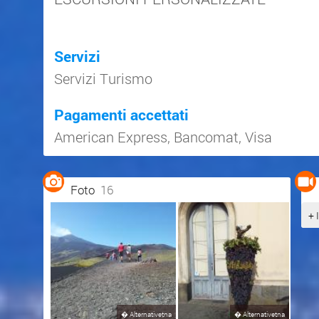
Servizi
Servizi Turismo
Pagamenti accettati
American Express
,
Bancomat
,
Visa
Foto
16
+ 
�
Alternativetna
�
Alternativetna