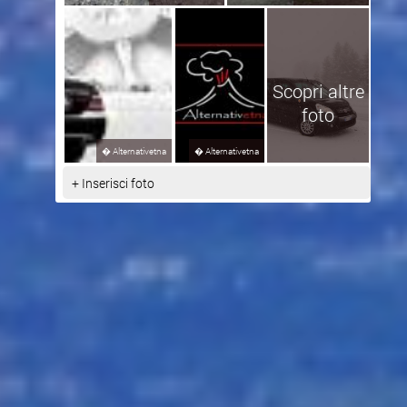
Scopri altre
foto
�
Alternativetna
�
Alternativetna
+ Inserisci foto