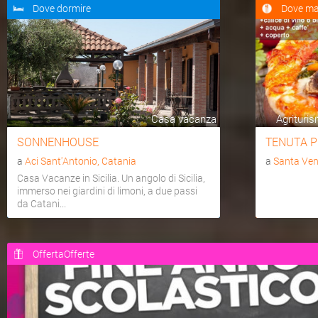
Dove dormire
Dove ma
Casa vacanza
Agrituris
SONNENHOUSE
TENUTA P
a
Aci Sant'Antonio, Catania
a
Santa Ven
Casa Vacanze in Sicilia. Un angolo di Sicilia,
immerso nei giardini di limoni, a due passi
da Catani...
OffertaOfferte