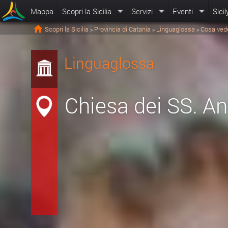
Mappa
Scopri la Sicilia
Servizi
Eventi
Sicil
Scopri la Sicilia
Provincia di Catania
Linguaglossa
Cosa ved
>
>
>
Linguaglossa
Chiesa dei SS. An