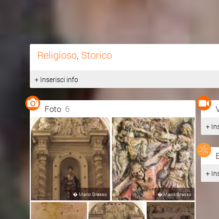
Religioso
,
Storico
+ Inserisci info
Foto
6
+ In
+ In
�
Mario Grasso
�
Mario Grasso