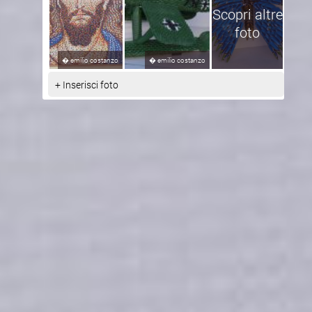
Scopri altre
foto
�
emilio costanzo
�
emilio costanzo
+ Inserisci foto