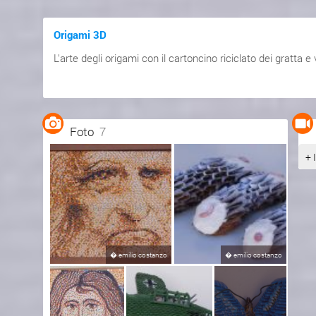
Origami 3D
L'arte degli origami con il cartoncino riciclato dei gratta e 
Foto
7
+ 
�
emilio costanzo
�
emilio costanzo