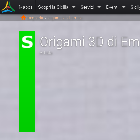
Mappa
Scopri la Sicilia
Servizi
Eventi
Sicil
Bagheria
Origami 3D di Emilio
>
Origami 3D di Emi
Artista