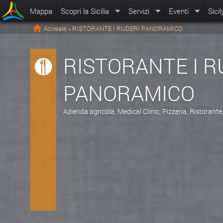
Mappa
Scopri la Sicilia
Servizi
Eventi
Sicil
Acireale
RISTORANTE I RUDERI PANORAMICO
>
RISTORANTE I R
PANORAMICO
Azienda agricola, Medical Clinic, Pizzeria, Ristorante