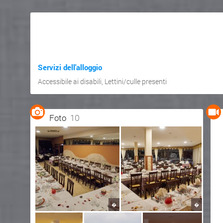
Servizi dell'alloggio
Accessibile ai disabili
,
Lettini/culle presenti
Foto
10
�
�