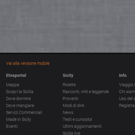
Vai alla versione mobile
Etnaportal
Sicily
Info
Mappa
Ricette
Viaggio i
Scopri la Sicilia
Racconti, miti e leggende
Chi sia
Dove dormire
Proverbi
Uso del 
Dove mangiare
Modi di dire
Registra
Servizi Commerciali
News
Made in Sicily
Testi e curiosita'
Eventi
Ultimi aggiornamenti
Sicilia live