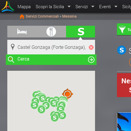
Mappa
Scopri la Sicilia
Servizi
Eventi
Sicil
Servizi Commerciali
Messina
>
Tu
Cerca
Nes
Clicca su una risorsa nella mappa
per visualizzare le informazioni