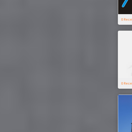
0 Rece
0 Rece