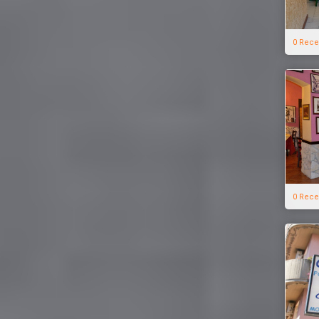
0 Rece
0 Rece