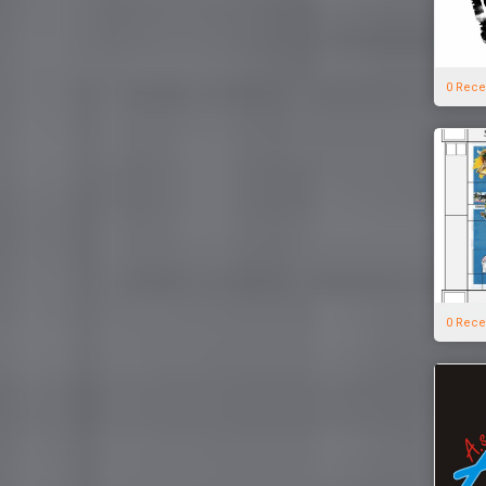
0 Rece
0 Rece