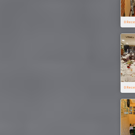
0 Rece
0 Rece