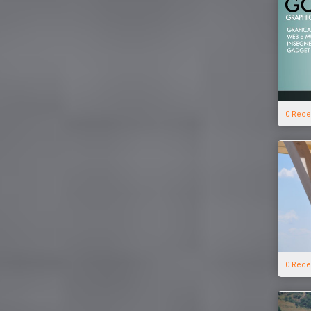
0 Rece
0 Rece