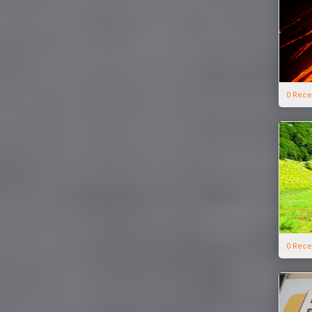
0 Rece
0 Rece