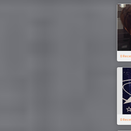
0 Rece
0 Rece