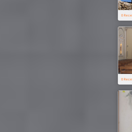
0 Rece
0 Rece