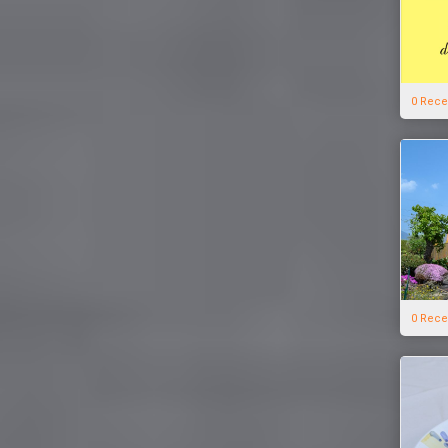
0 Rece
0 Rece