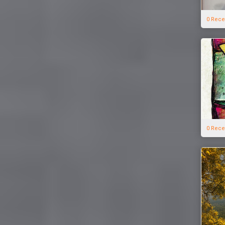
0 Rece
0 Rece