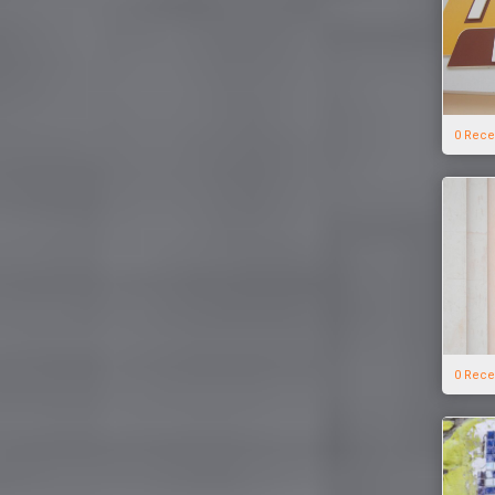
0 Rece
0 Rece