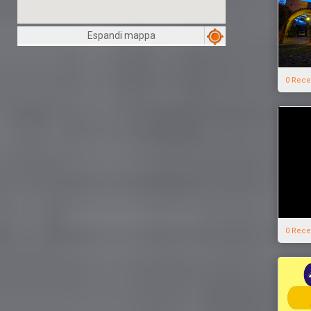
Espandi mappa
0 Rece
0 Rece