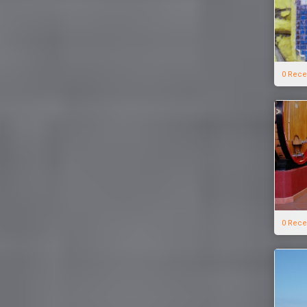
0 Rece
0 Rece