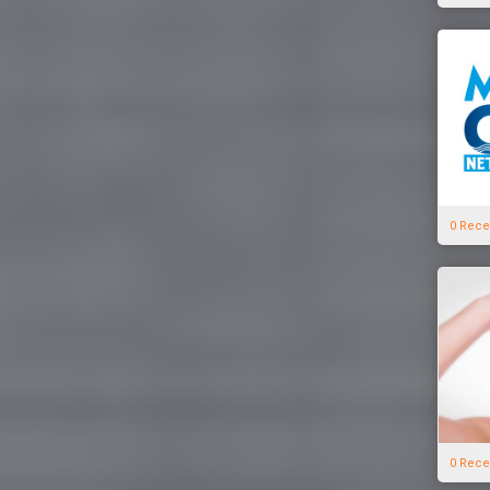
0 Rece
0 Rece