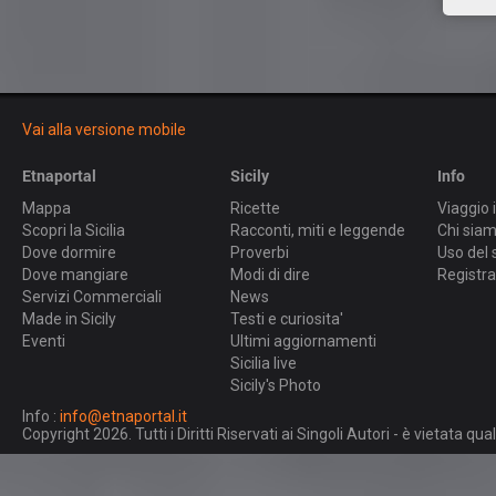
Vai alla versione mobile
Etnaportal
Sicily
Info
Mappa
Ricette
Viaggio i
Scopri la Sicilia
Racconti, miti e leggende
Chi sia
Dove dormire
Proverbi
Uso del 
Dove mangiare
Modi di dire
Registra
Servizi Commerciali
News
Made in Sicily
Testi e curiosita'
Eventi
Ultimi aggiornamenti
Sicilia live
Sicily's Photo
Info :
info@etnaportal.it
Copyright 2026. Tutti i Diritti Riservati ai Singoli Autori - è vietata 