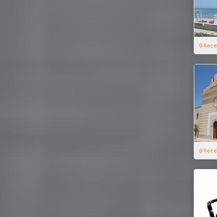
0 Rece
0 Rece