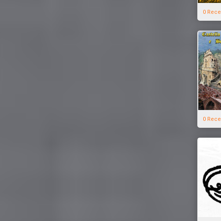
0 Rece
0 Rece