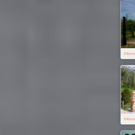
0 Rece
0 Rece