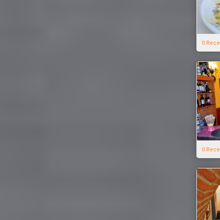
0 Rece
0 Rece