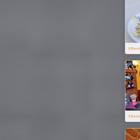
0 Rece
0 Rece