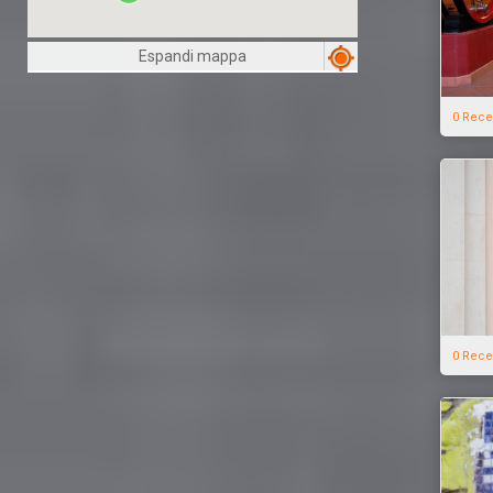
Espandi mappa
0 Rece
0 Rece