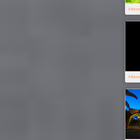
0 Rece
0 Rece