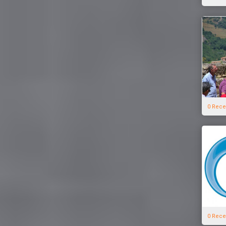
0 Rece
0 Rece