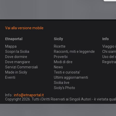
Vai alla versione mobile
Etnaportal
Sicily
Info
Mappa
Ricette
Viaggio i
Scopri la Sicilia
Racconti, miti e leggende
Chi sia
Dove dormire
Proverbi
Uso del 
Dove mangiare
Modi di dire
Registra
Servizi Commerciali
News
Made in Sicily
Testi e curiosita'
Eventi
Ultimi aggiornamenti
Sicilia live
Sicily's Photo
Info :
info@etnaportal.it
Copyright 2026. Tutti i Diritti Riservati ai Singoli Autori - è vietata 