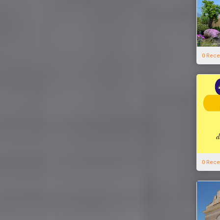
0 Rece
0 Rece