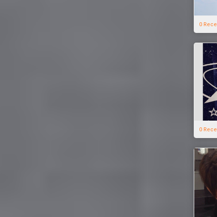
0 Rece
0 Rece