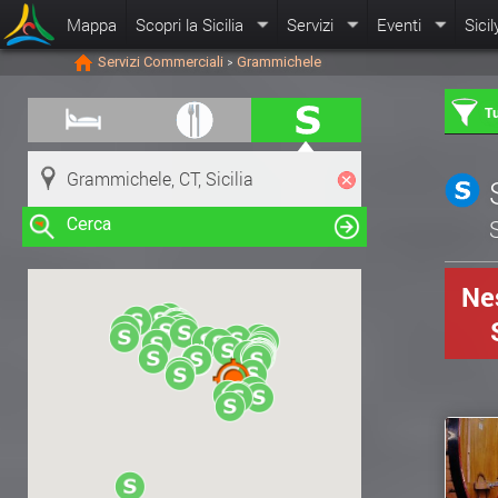
Mappa
Scopri la Sicilia
Servizi
Eventi
Sicil
Servizi Commerciali
Grammichele
>
Tu
Cerca
S
Nes
Clicca su una risorsa nella mappa
per visualizzare le informazioni