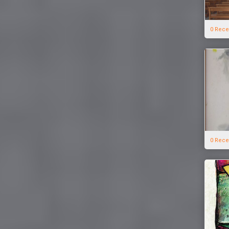
0 Rece
0 Rece