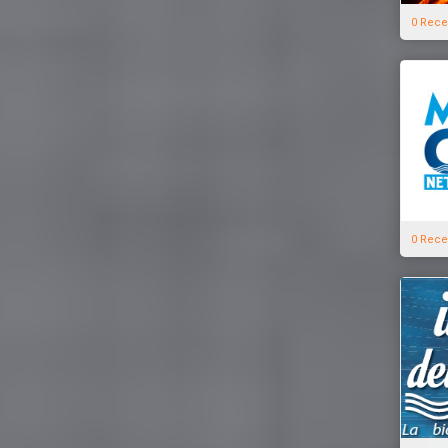
0 Rece
0 Rece