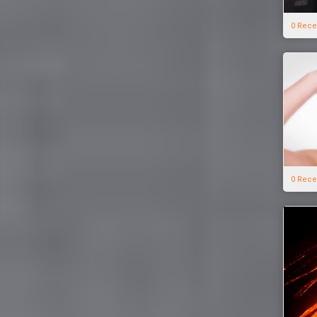
0 Rece
0 Rece