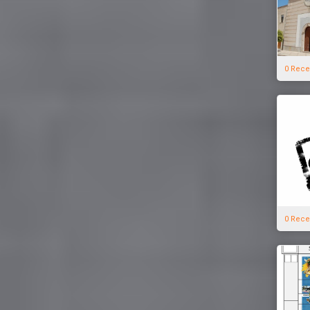
0 Rece
0 Rece