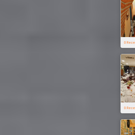
0 Rece
0 Rece