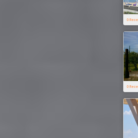
0 Rece
0 Rece