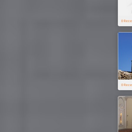
0 Rece
0 Rece