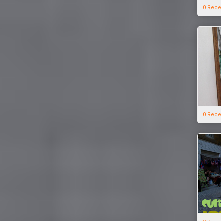
0 Rece
0 Rece