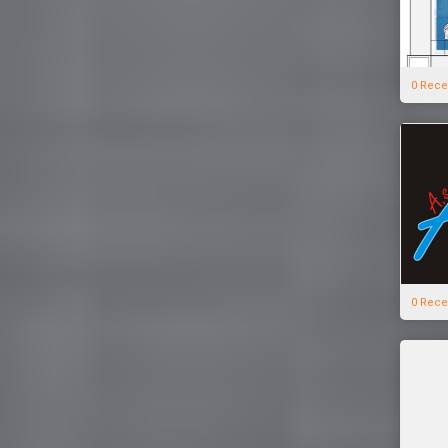
0 Rece
0 Rece