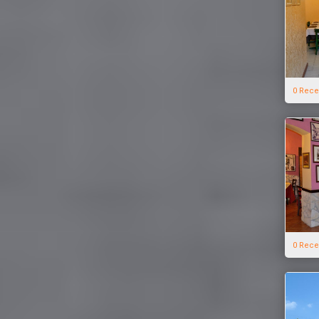
0 Rece
0 Rece