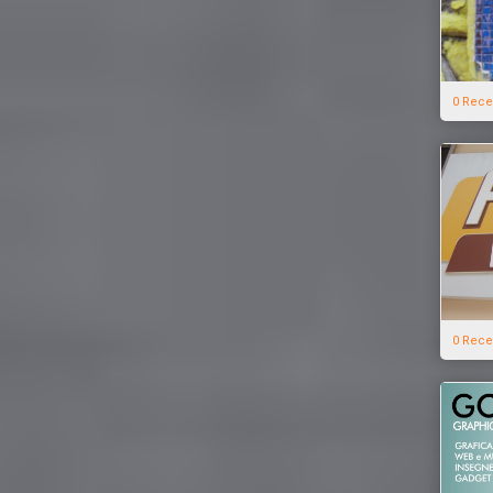
0 Rece
0 Rece