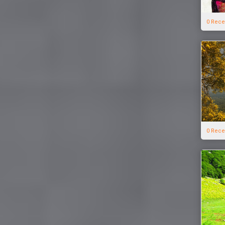
0 Rece
0 Rece