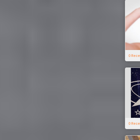
0 Rece
0 Rece