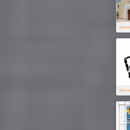
0 Rece
0 Rece