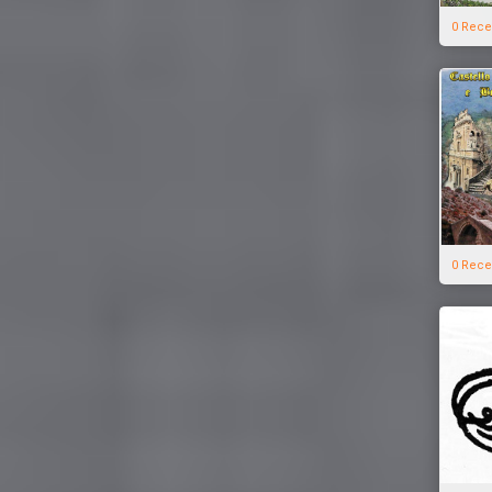
0 Rece
0 Rece