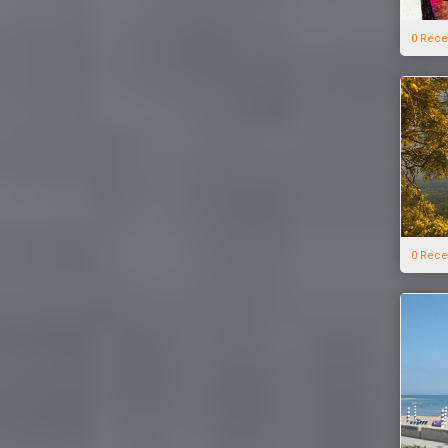
0 Rece
0 Rece