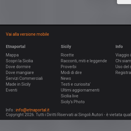
Vai alla versione mobile
Etnaportal
Sicily
Info
Mappa
Ricette
Viaggio i
Scopri la Sicilia
Racconti, miti e leggende
Chi sia
Dove dormire
Proverbi
Uso del 
Dove mangiare
Modi di dire
Registra
Servizi Commerciali
News
Made in Sicily
Testi e curiosita'
Eventi
Ultimi aggiornamenti
Sicilia live
Sicily's Photo
Info :
info@etnaportal.it
Copyright 2026. Tutti i Diritti Riservati ai Singoli Autori - è vietata 