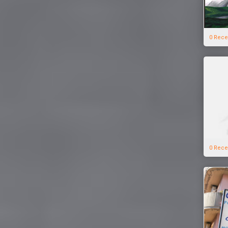
0 Rece
0 Rece