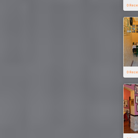
0 Rece
0 Rece