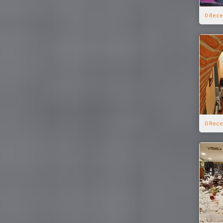
0 Rece
0 Rece