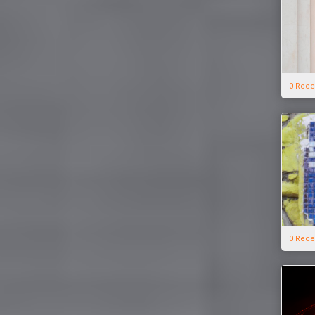
0 Rece
0 Rece