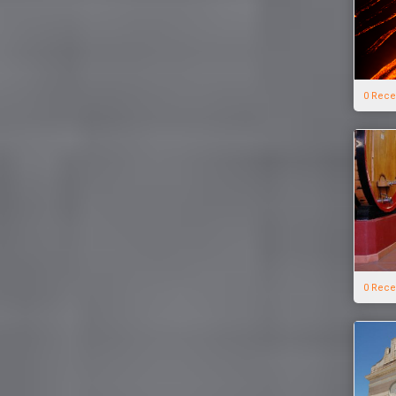
0 Rece
0 Rece