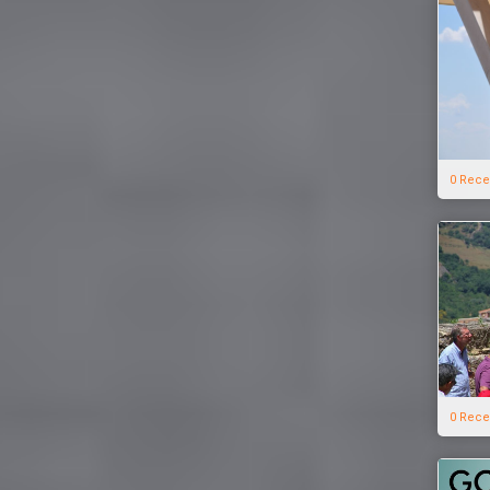
0 Rece
0 Rece