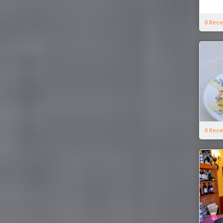
0 Rece
0 Rece