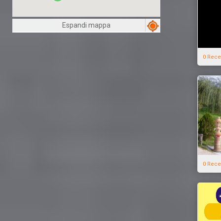
Espandi mappa
0 Rece
0 Rece