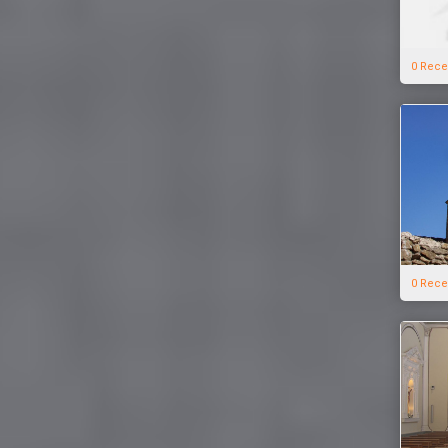
0 Rece
0 Rece