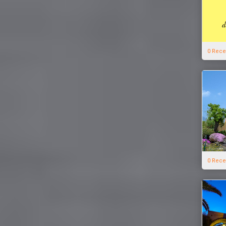
0 Rece
0 Rece