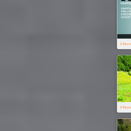
0 Rece
0 Rece