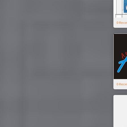
0 Rece
0 Rece