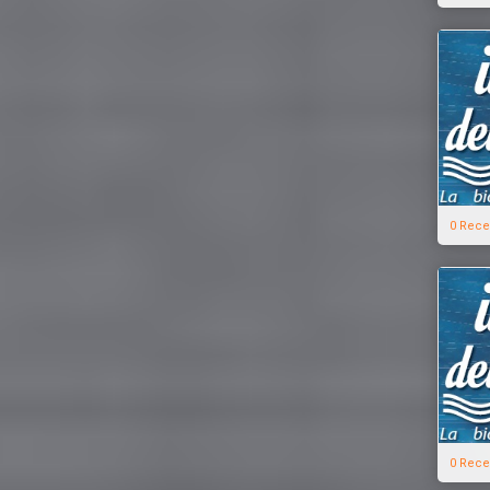
0 Rece
0 Rece