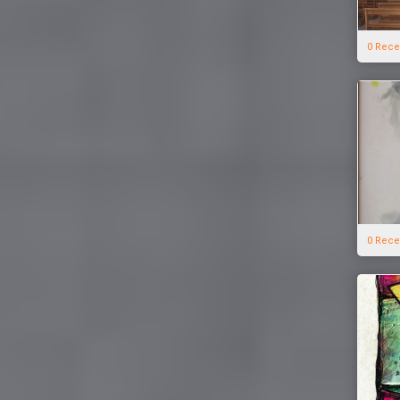
0 Rece
0 Rece