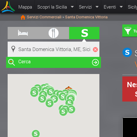
Mappa
Scopri la Sicilia
Servizi
Eventi
Sicil
Servizi Commerciali
Santa Domenica Vittoria
>
Tu
Cerca
Nes
Clicca su una risorsa nella mappa
per visualizzare le informazioni