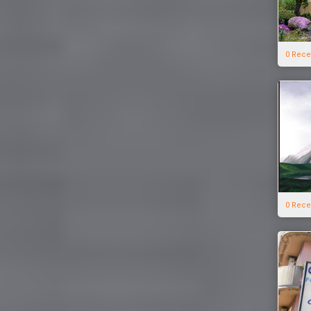
0 Rece
0 Rece