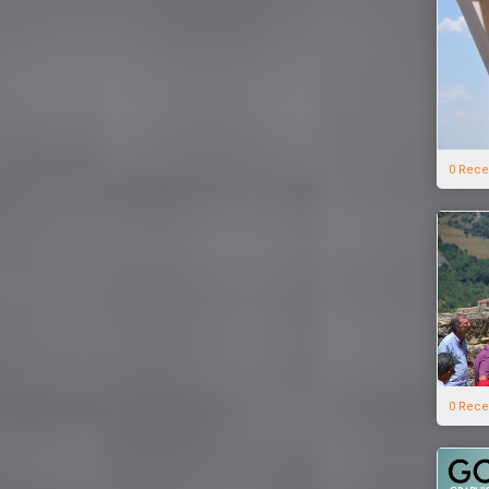
0 Rece
0 Rece