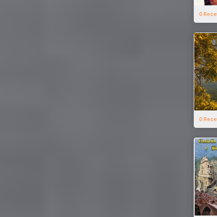
0 Rece
0 Rece