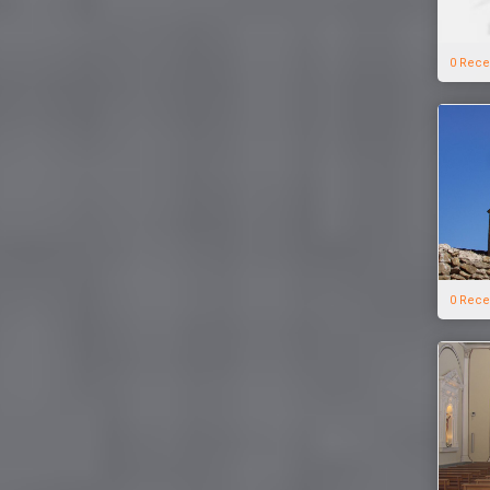
0 Rece
0 Rece