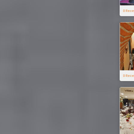
0 Rece
0 Rece