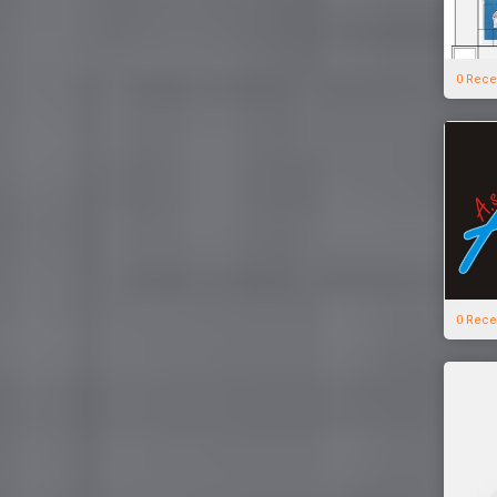
0 Rece
0 Rece