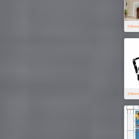
0 Rece
0 Rece