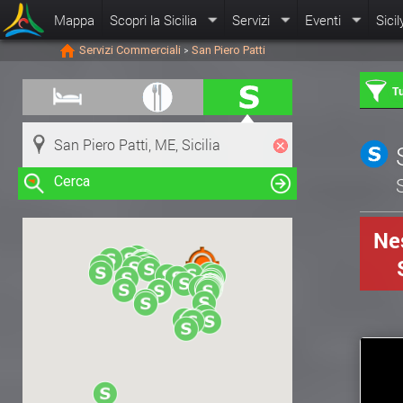
Mappa
Scopri la Sicilia
Servizi
Eventi
Sicil
Servizi Commerciali
San Piero Patti
>
Tu
Cerca
S
Nes
Clicca su una risorsa nella mappa
per visualizzare le informazioni