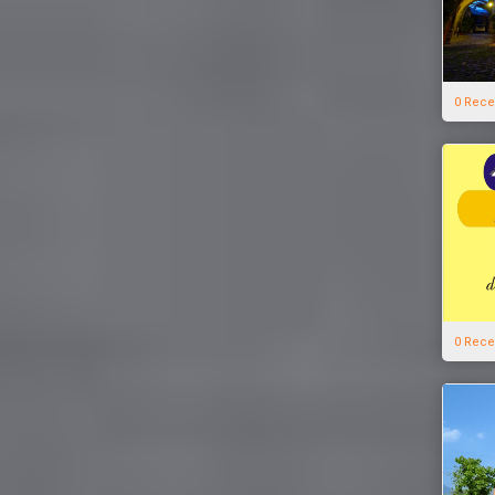
0 Rece
0 Rece