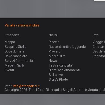
Vai alla versione mobile
Etnaportal
Sicily
Info
Mappa
Ricette
Viaggio i
Scopri la Sicilia
Racconti, miti e leggende
Chi sia
Dove dormire
Proverbi
Uso del 
Dove mangiare
Modi di dire
Registra
Servizi Commerciali
News
Made in Sicily
Testi e curiosita'
Eventi
Ultimi aggiornamenti
Sicilia live
Sicily's Photo
Info :
info@etnaportal.it
Copyright 2026. Tutti i Diritti Riservati ai Singoli Autori - è vietata 