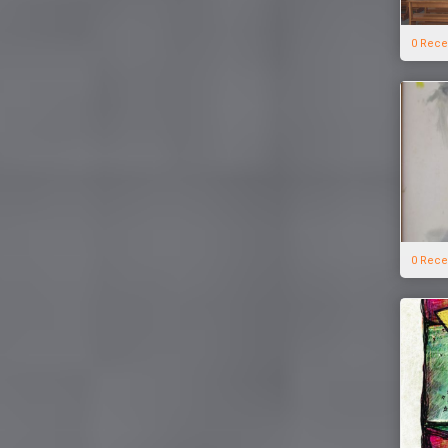
0 Rece
0 Rece