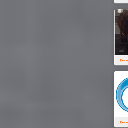
0 Rece
0 Rece