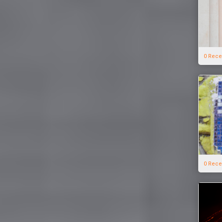
0 Rece
0 Rece