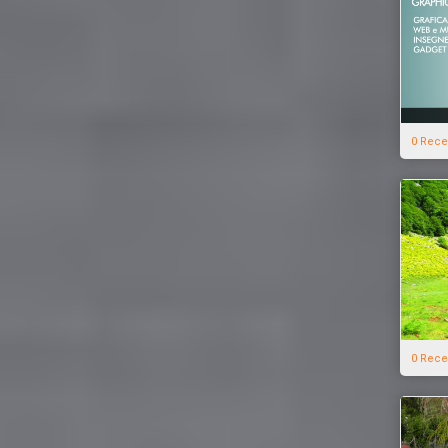
0 Rece
0 Rece