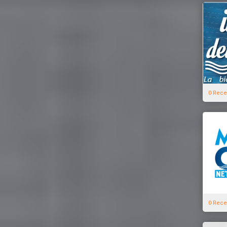
0 Rece
0 Rece