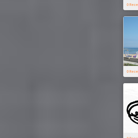
0 Rece
0 Rece