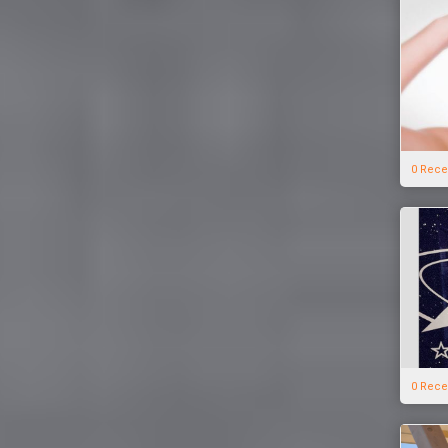
0 Rece
0 Rece