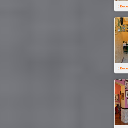
0 Rece
0 Rece