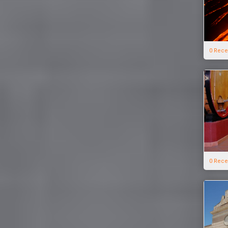
0 Rece
0 Rece