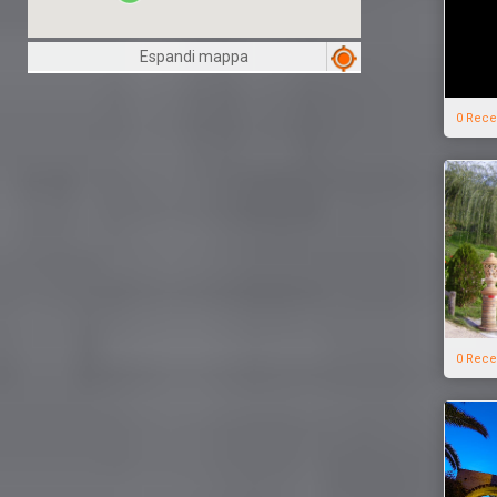
Espandi mappa
0 Rece
0 Rece