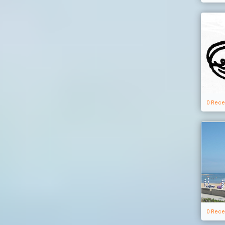
0 Rece
0 Rece