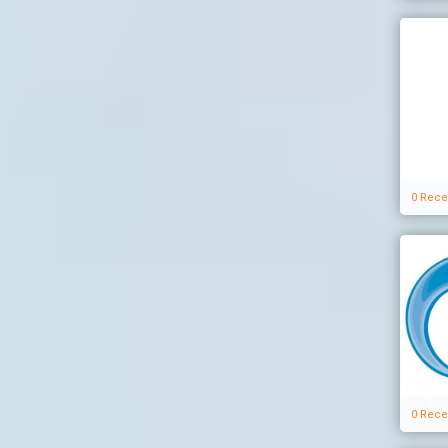
0 Rece
0 Rece