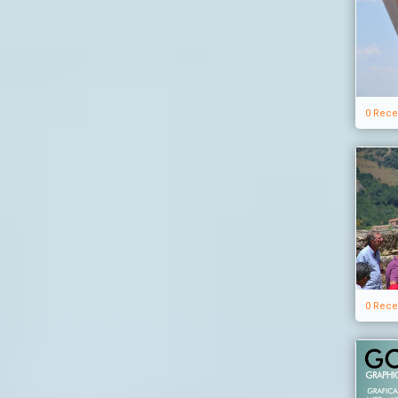
0 Rece
0 Rece