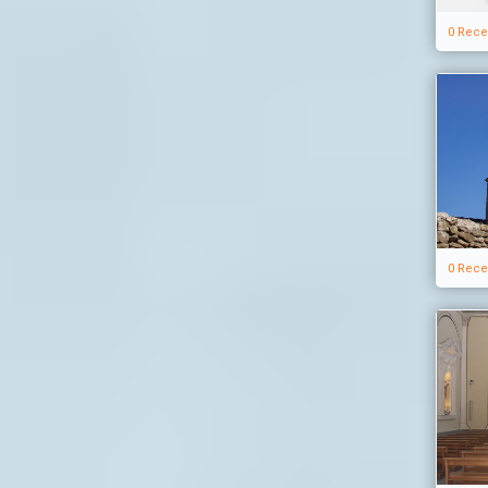
0 Rece
0 Rece