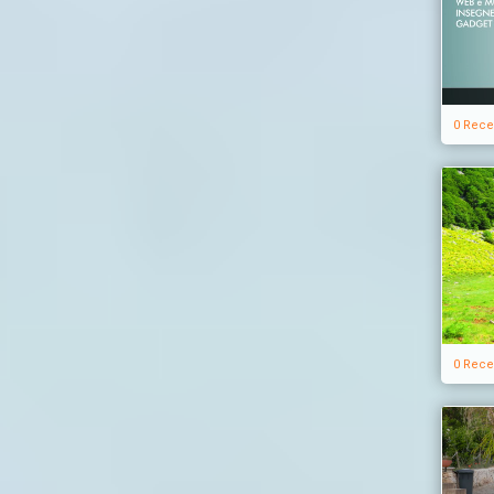
0 Rece
0 Rece