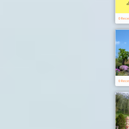
0 Rece
0 Rece