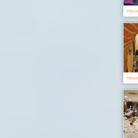
0 Rece
0 Rece