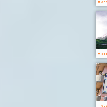
0 Rece
0 Rece
1 Rece