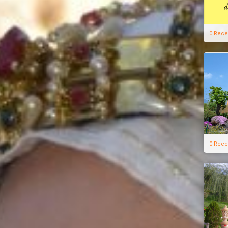
0 Rece
0 Rece