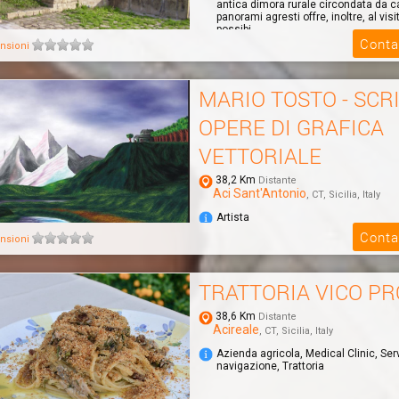
antica dimora rurale circondata da c
panorami agresti offre, inoltre, al visi
possibi...
Conta
nsioni
MARIO TOSTO - SCR
OPERE DI GRAFICA
VETTORIALE
38,2 Km
Distante
Aci Sant'Antonio
, CT, Sicilia, Italy
Artista
NULLA E' IMPOSSIBILE
Conta
nsioni
SCRITTORE - DISEGNATORE OPERE 
VETTORIALE
TRATTORIA VICO PR
38,6 Km
Distante
Acireale
, CT, Sicilia, Italy
Azienda agricola, Medical Clinic, Serv
navigazione, Trattoria