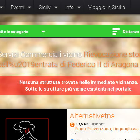
Eventi
Sicily
Info
Viaggio in Sicilia
tte le categorie
Distanza
Servizi Commerciali vicino
Rievocazione sto
dell%u2019entrata di Federico II di Aragona
Nessuna struttura trovata nelle immediate vicinanze.
Sotto le strutture più vicine esistenti nel portale.
Alternativetna
19,5 Km
Distante
Piano Provenzana
,
Linguaglossa
Italy