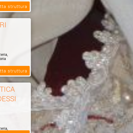
tta struttura
RI
zeria,
oria
tta struttura
TICA
DESSI
zeria,
oria