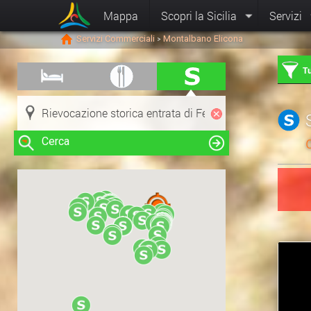
Mappa
Scopri la Sicilia
Servizi
Servizi Commerciali
Montalbano Elicona
>
Tu
Cerca
Clicca su una risorsa nella mappa
per visualizzare le informazioni