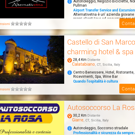
Autonoleggio, Negozio Biciclette, No
Pullman
Airport Transfer Service and Excursions
Alternativetna è un' azienda giovane 
propri clienti tour ed escursioni nei si
Conta
nsioni
Castello di San Marc
charming hotel & spa
28,4 Km
Distante
Calatabiano
, CT, Sicilia, Italy
Centro Benessere, Hotel, Ristorante,
Ricevimenti, Spa, Wine Bar
Quando l'ospitalità è cultura
Il Castello di San Marco charming hot
Conta
nsioni
immerso in un parco di 4 ettari, a sol
dal...
Autosoccorso La Ros
30,2 Km
Distante
Giarre
, CT, Sicilia, Italy
Autonoleggio, Soccorso stradale
Professionalità e sicurezza da sempre 