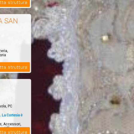
tta struttura
A SAN
zeria,
oria
tta struttura
uola, PC
La Cortesia è
le, Accessori,
er Uff...
tta struttura