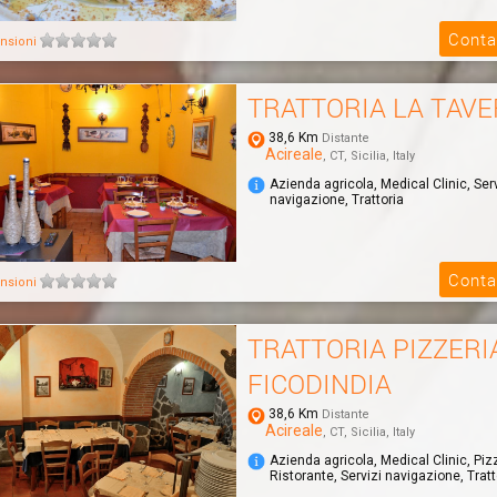
Conta
nsioni
TRATTORIA LA TAV
38,6 Km
Distante
Acireale
, CT, Sicilia, Italy
Azienda agricola, Medical Clinic, Serv
navigazione, Trattoria
Conta
nsioni
TRATTORIA PIZZERI
FICODINDIA
38,6 Km
Distante
Acireale
, CT, Sicilia, Italy
Azienda agricola, Medical Clinic, Piz
Ristorante, Servizi navigazione, Tratt