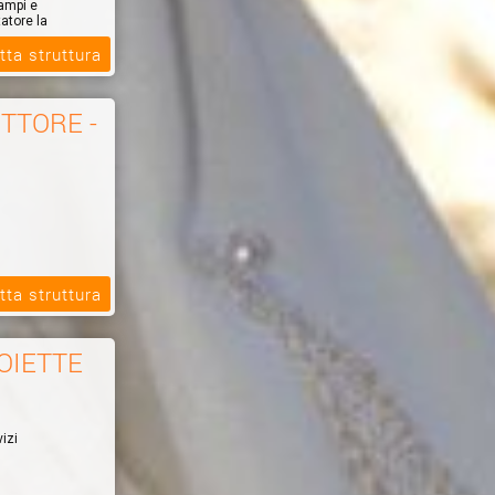
ampi e
tatore la
tta struttura
ITTORE -
tta struttura
GRAFICA
OIETTE
izi