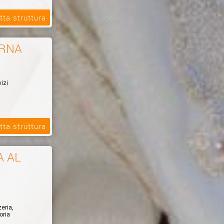
tta struttura
ERNA
izi
tta struttura
A AL
zeria,
oria