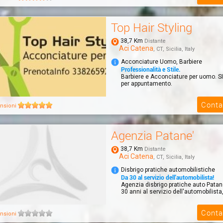
Top Hair Styling
38,7 Km
Distante
Aci Catena
, CT, Sicilia, Italy
Acconciature Uomo, Barbiere
Professionalità e Stile.
Barbiere e Acconciature per uomo. SI
per appuntamento.
Conta
nsioni
Agenzia Patane'
38,7 Km
Distante
Aci Catena
, CT, Sicilia, Italy
Disbrigo pratiche automobilistiche
Da 30 al servizio dell'automobilista!
Agenzia disbrigo pratiche auto Patane'
30 anni al servizio dell'automobilista, 
Conta
nsioni