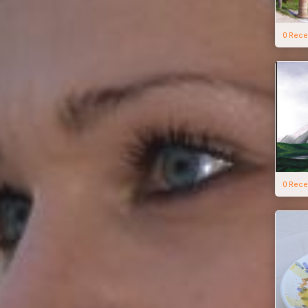
0 Rece
0 Rece