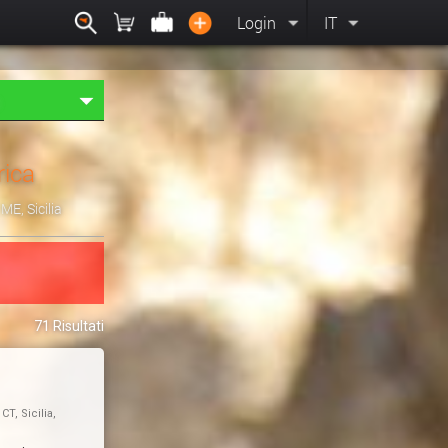
Login
IT
rica
, ME, Sicilia
71 Risultati
, CT, Sicilia,