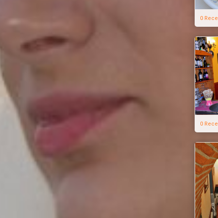
0 Rece
0 Rece