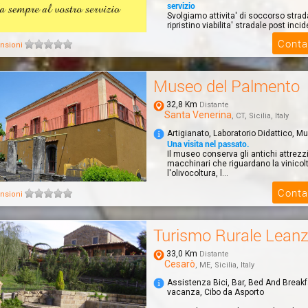
servizio
Svolgiamo attivita' di soccorso strada
ripristino viabilita' stradale post incide
Conta
nsioni
Museo del Palmento
32,8 Km
Distante
Santa Venerina
, CT, Sicilia, Italy
Artigianato, Laboratorio Didattico, M
Una visita nel passato.
Il museo conserva gli antichi attrezz
macchinari che riguardano la vinicolt
l'olivocoltura, l...
Conta
nsioni
Turismo Rurale Lean
33,0 Km
Distante
Cesarò
, ME, Sicilia, Italy
Assistenza Bici, Bar, Bed And Break
vacanza, Cibo da Asporto