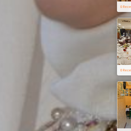
0 Rece
0 Rece