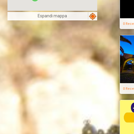
Espandi mappa
0 Rece
0 Rece