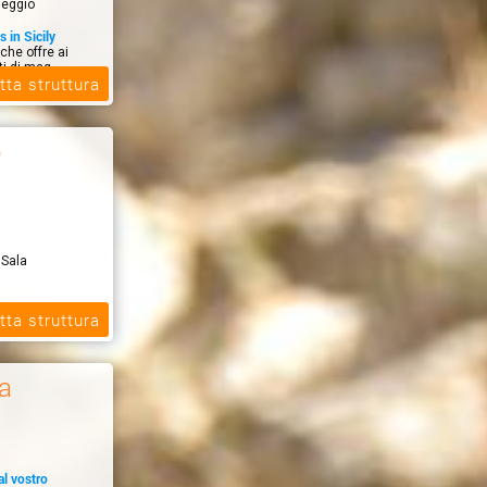
leggio
 in Sicily
che offre ai
ti di mag...
tta struttura
o
 Sala
el & Spa,
tta struttura
i 100 metri
a
al vostro