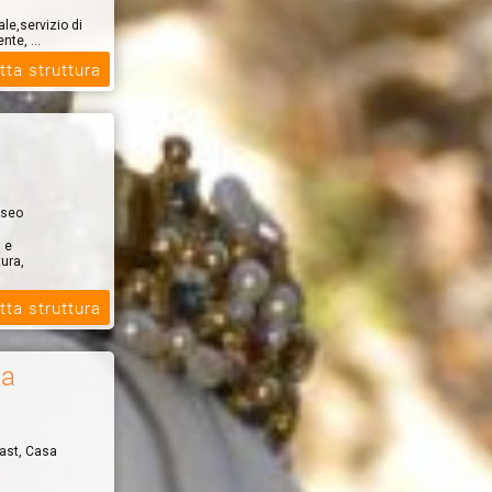
le,servizio di
nte, ...
tta struttura
useo
i e
ura,
tta struttura
za
fast, Casa