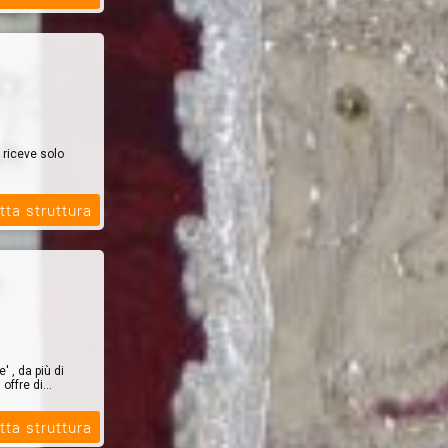
 riceve solo
tta struttura
 , da più di
offre di...
tta struttura