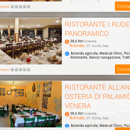
Cucina tipica siciliana
Conta
nsioni
RISTORANTE I RUDE
PANORAMICO
38,6 Km
Distante
Acireale
, CT, Sicilia, Italy
Azienda agricola, Medical Clinic, Piz
Ristorante, Servizi navigazione, Tratt
Conta
nsioni
RISTORANTE ALL'AN
OSTERIA DI PALAMI
VENERA
38,6 Km
Distante
Acireale
, CT, Sicilia, Italy
Azienda agricola, Medical Clinic, Piz
Ristorante, Servizi navigazione, Tratt