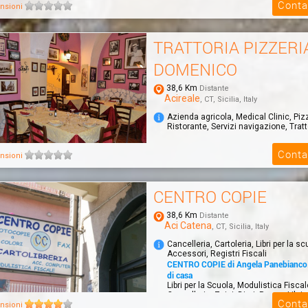
Conta
nsioni
TRATTORIA PIZZERI
DOMENICO
38,6 Km
Distante
Acireale
, CT, Sicilia, Italy
Azienda agricola, Medical Clinic, Piz
Ristorante, Servizi navigazione, Tratt
Conta
nsioni
CENTRO COPIE
38,6 Km
Distante
Aci Catena
, CT, Sicilia, Italy
Cancelleria, Cartoleria, Libri per la sc
Accessori, Registri Fiscali
CENTRO COPIE di Angela Panebianco. 
di casa
Libri per la Scuola, Modulistica Fisca
Cancelleria, Zaini, Diari, Penne, Libri p
Conta
nsioni