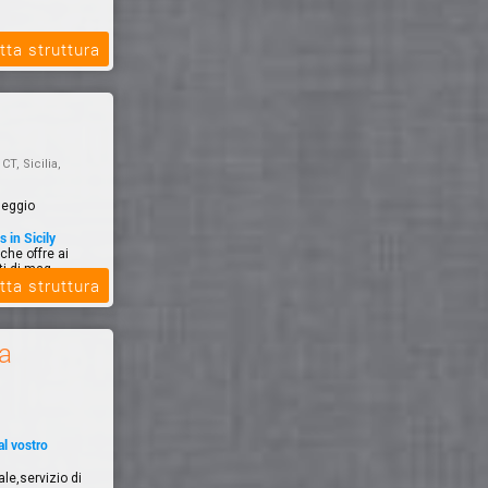
el & Spa,
tta struttura
i 100 metri
, CT, Sicilia,
leggio
 in Sicily
che offre ai
ti di mag...
tta struttura
a
al vostro
le,servizio di