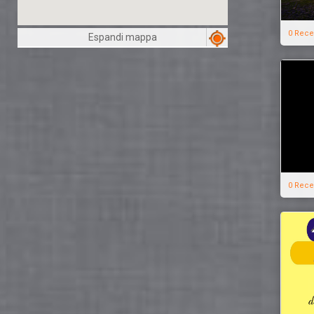
0 Rece
Espandi mappa
0 Rece