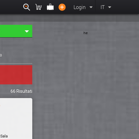
Login
IT
he
ia
66 Risultati
o
 Sala