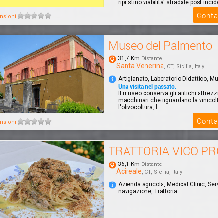
ripristino viabilita' stradale post incide
Conta
nsioni
Museo del Palmento
31,7 Km
Distante
Santa Venerina
, CT, Sicilia, Italy
Artigianato, Laboratorio Didattico, M
Una visita nel passato.
Il museo conserva gli antichi attrezz
macchinari che riguardano la vinicolt
l'olivocoltura, l...
Conta
nsioni
TRATTORIA VICO PR
36,1 Km
Distante
Acireale
, CT, Sicilia, Italy
Azienda agricola, Medical Clinic, Serv
navigazione, Trattoria