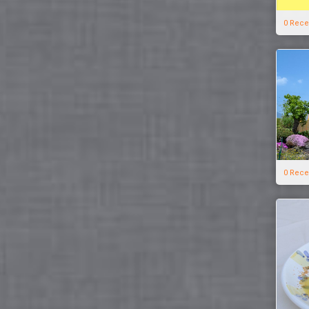
0 Rece
0 Rece