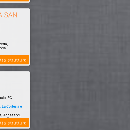
A SAN
zeria,
oria
tta struttura
uola, PC
La Cortesia è
le, Accessori,
er Uff...
tta struttura