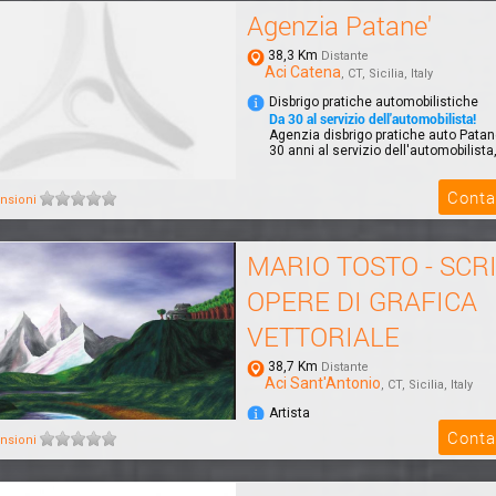
Agenzia Patane'
38,3 Km
Distante
Aci Catena
, CT, Sicilia, Italy
Disbrigo pratiche automobilistiche
Da 30 al servizio dell'automobilista!
Agenzia disbrigo pratiche auto Patane'
30 anni al servizio dell'automobilista, 
Conta
nsioni
MARIO TOSTO - SCR
OPERE DI GRAFICA
VETTORIALE
38,7 Km
Distante
Aci Sant'Antonio
, CT, Sicilia, Italy
Artista
NULLA E' IMPOSSIBILE
Conta
nsioni
SCRITTORE - DISEGNATORE OPERE 
VETTORIALE