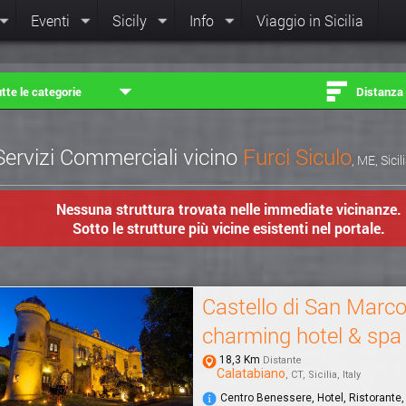
Eventi
Sicily
Info
Viaggio in Sicilia
tte le categorie
Distanza
Servizi Commerciali vicino
Furci Siculo
, ME, Sicil
Nessuna struttura trovata nelle immediate vicinanze.
Sotto le strutture più vicine esistenti nel portale.
Castello di San Marc
charming hotel & spa
18,3 Km
Distante
Calatabiano
, CT, Sicilia, Italy
Centro Benessere, Hotel, Ristorante,