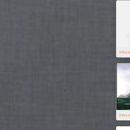
0 Rece
0 Rece