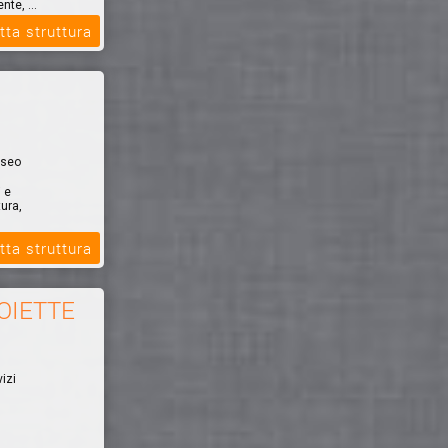
nte, ...
tta struttura
useo
i e
ura,
tta struttura
OIETTE
izi