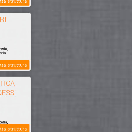
tta struttura
RI
zeria,
oria
tta struttura
TICA
DESSI
zeria,
oria
tta struttura