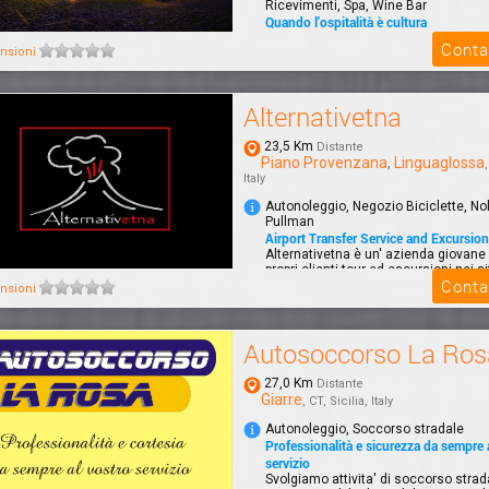
Ricevimenti, Spa, Wine Bar
Quando l'ospitalità è cultura
Il Castello di San Marco charming hot
Conta
nsioni
immerso in un parco di 4 ettari, a sol
dal...
Alternativetna
23,5 Km
Distante
Piano Provenzana
,
Linguaglossa
Italy
Autonoleggio, Negozio Biciclette, No
Pullman
Airport Transfer Service and Excursions
Alternativetna è un' azienda giovane 
propri clienti tour ed escursioni nei si
Conta
nsioni
Autosoccorso La Ros
27,0 Km
Distante
Giarre
, CT, Sicilia, Italy
Autonoleggio, Soccorso stradale
Professionalità e sicurezza da sempre 
servizio
Svolgiamo attivita' di soccorso strada