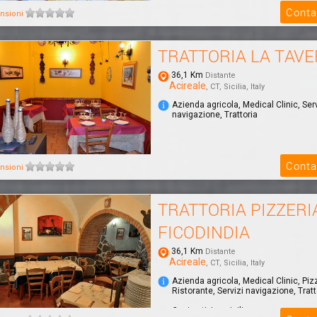
Conta
nsioni
TRATTORIA LA TAV
36,1 Km
Distante
Acireale
, CT, Sicilia, Italy
Azienda agricola, Medical Clinic, Serv
navigazione, Trattoria
Conta
nsioni
TRATTORIA PIZZERI
FICODINDIA
36,1 Km
Distante
Acireale
, CT, Sicilia, Italy
Azienda agricola, Medical Clinic, Piz
Ristorante, Servizi navigazione, Tratt
Cucina tipica siciliana