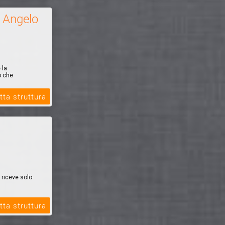
à Angelo
 la
o che
tta struttura
 riceve solo
tta struttura