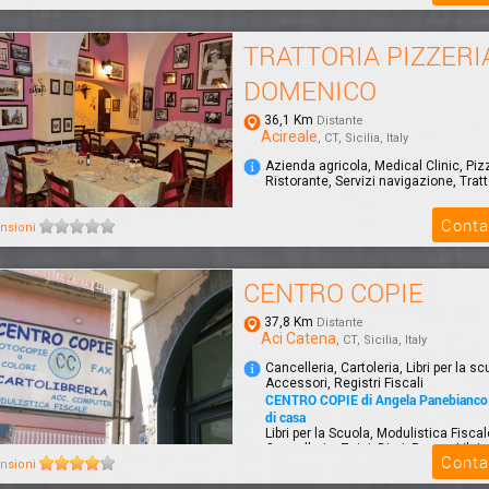
TRATTORIA PIZZERI
DOMENICO
36,1 Km
Distante
Acireale
, CT, Sicilia, Italy
Azienda agricola, Medical Clinic, Piz
Ristorante, Servizi navigazione, Tratt
Conta
nsioni
CENTRO COPIE
37,8 Km
Distante
Aci Catena
, CT, Sicilia, Italy
Cancelleria, Cartoleria, Libri per la sc
Accessori, Registri Fiscali
CENTRO COPIE di Angela Panebianco. 
di casa
Libri per la Scuola, Modulistica Fisca
Cancelleria, Zaini, Diari, Penne, Libri p
Conta
nsioni