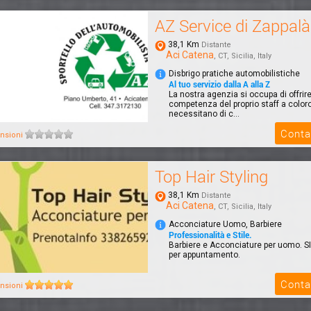
AZ Service di Zappal
38,1 Km
Distante
Aci Catena
, CT, Sicilia, Italy
Disbrigo pratiche automobilistiche
Al tuo servizio dalla A alla Z
La nostra agenzia si occupa di offrire
competenza del proprio staff a color
necessitano di c...
Conta
nsioni
Top Hair Styling
38,1 Km
Distante
Aci Catena
, CT, Sicilia, Italy
Acconciature Uomo, Barbiere
Professionalità e Stile.
Barbiere e Acconciature per uomo. SI
per appuntamento.
Conta
nsioni