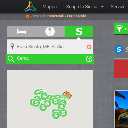
Mappa
Scopri la Sicilia
Servizi
Servizi Commerciali
Furci Siculo
>
Tu
Cerca
Clicca su una risorsa nella mappa
per visualizzare le informazioni