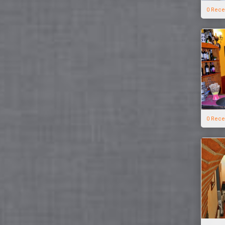
0 Rece
0 Rece