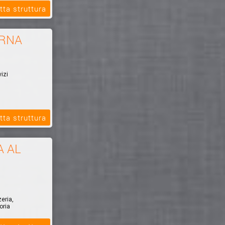
tta struttura
ERNA
izi
tta struttura
A AL
zeria,
oria