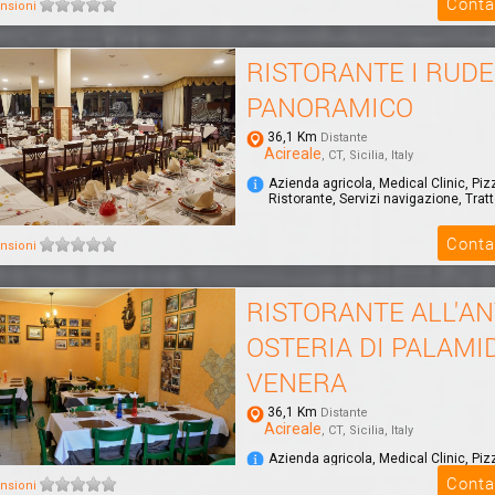
Conta
nsioni
RISTORANTE I RUDE
PANORAMICO
36,1 Km
Distante
Acireale
, CT, Sicilia, Italy
Azienda agricola, Medical Clinic, Piz
Ristorante, Servizi navigazione, Tratt
Conta
nsioni
RISTORANTE ALL'AN
OSTERIA DI PALAMI
VENERA
36,1 Km
Distante
Acireale
, CT, Sicilia, Italy
Azienda agricola, Medical Clinic, Piz
Ristorante, Servizi navigazione, Tratt
Conta
nsioni