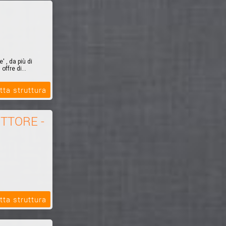
 , da più di
offre di...
tta struttura
ITTORE -
tta struttura
GRAFICA