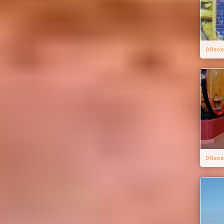
0 Rece
0 Rece