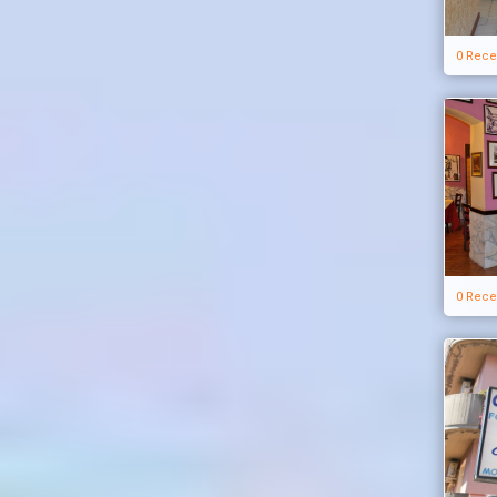
0 Rece
0 Rece