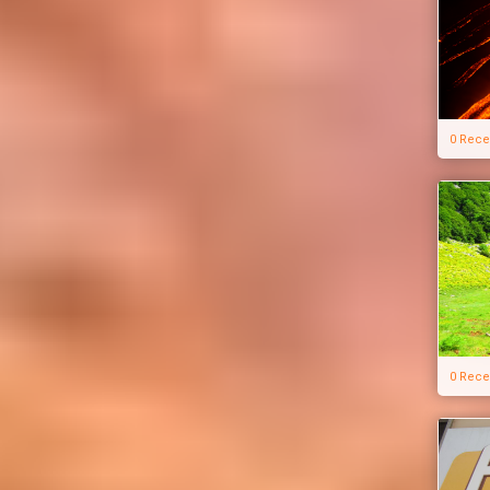
0 Rece
0 Rece