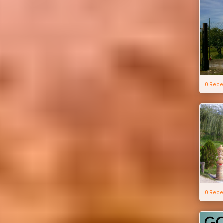
0 Rece
0 Rece