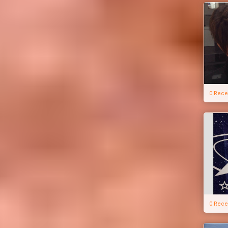
0 Rece
0 Rece