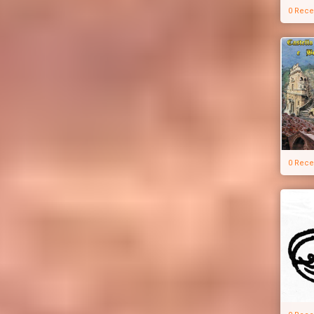
0 Rece
0 Rece