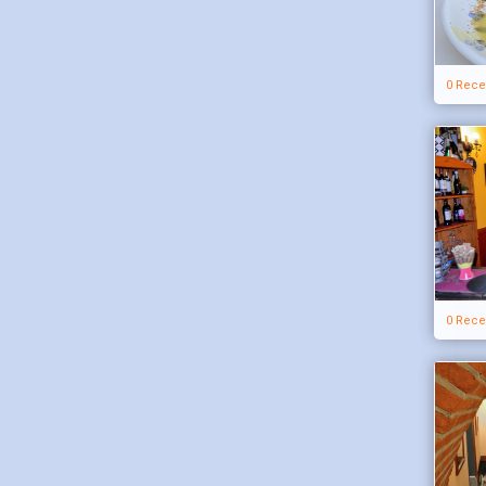
0 Rece
0 Rece