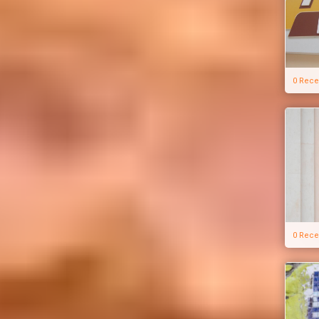
0 Rece
0 Rece