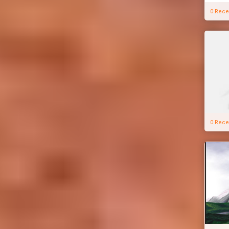
0 Rece
0 Rece