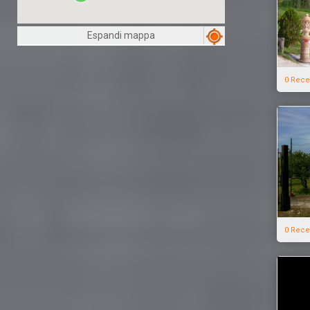
Espandi mappa
0 Rece
0 Rece