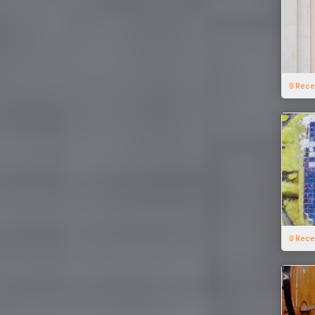
0 Rece
0 Rece