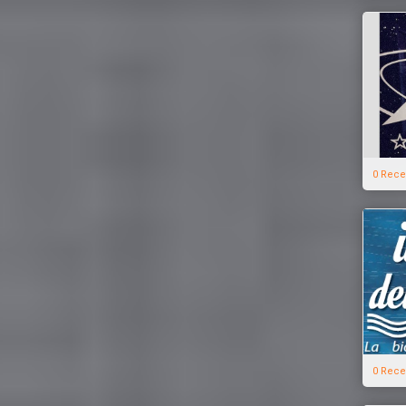
0 Rece
0 Rece