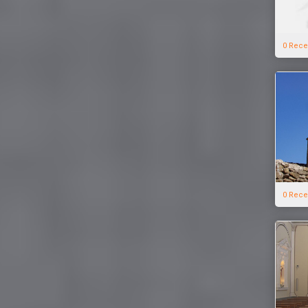
0 Rece
0 Rece