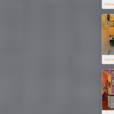
0 Rece
0 Rece