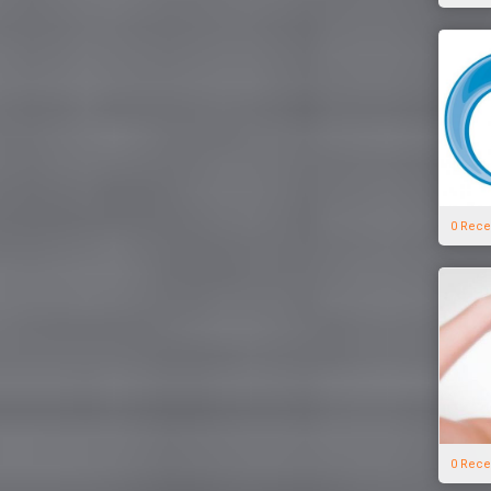
0 Rece
0 Rece