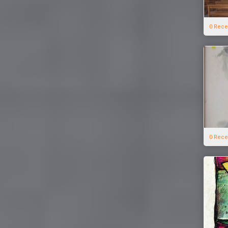
0 Rece
0 Rece