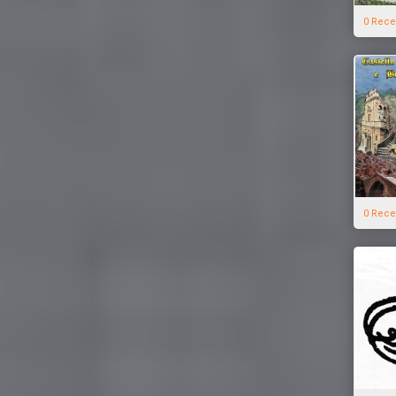
0 Rece
0 Rece