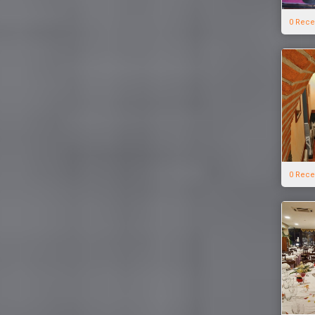
0 Rece
0 Rece