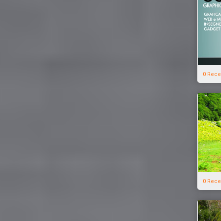
0 Rece
0 Rece