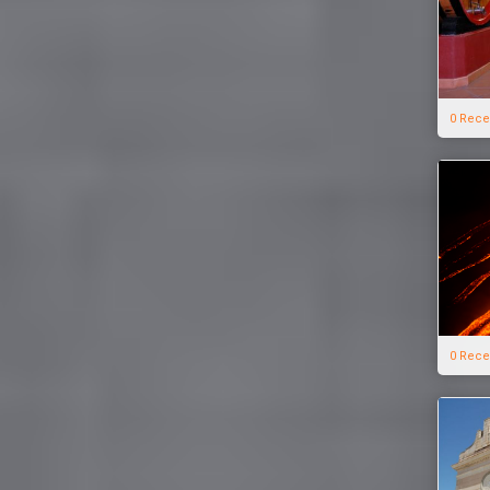
0 Rece
0 Rece