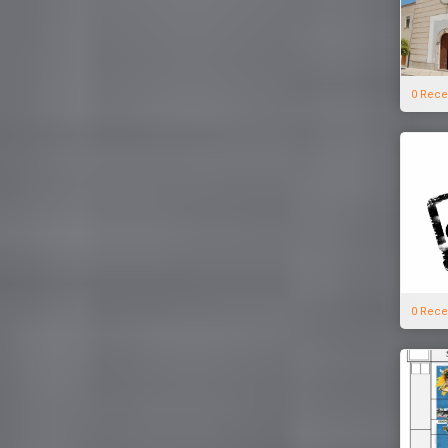
0 Rece
0 Rece