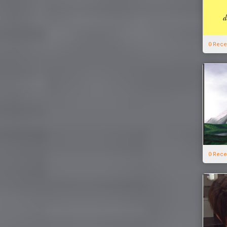
0 Rece
0 Rece