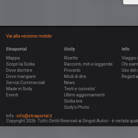
Vai alla versione mobile
Etnaportal
Sicily
Info
Mappa
Ricette
Viaggio i
Scopri la Sicilia
Racconti, miti e leggende
Chi sia
Dove dormire
Proverbi
Uso del 
Dove mangiare
Modi di dire
Registra
Servizi Commerciali
News
Made in Sicily
Testi e curiosita'
Eventi
Ultimi aggiornamenti
Sicilia live
Sicily's Photo
Info :
info@etnaportal.it
Copyright 2026. Tutti i Diritti Riservati ai Singoli Autori - è vietata 