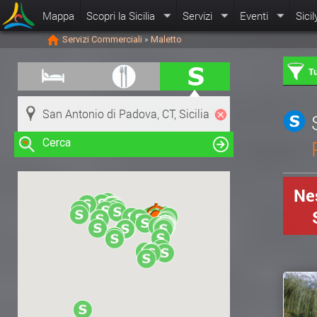
Mappa
Scopri la Sicilia
Servizi
Eventi
Sicil
Servizi Commerciali
Maletto
>
Tu
Cerca
Nes
Clicca su una risorsa nella mappa
per visualizzare le informazioni