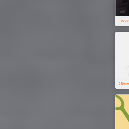
0 Rece
0 Rece