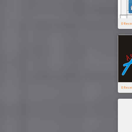
0 Rece
0 Rece