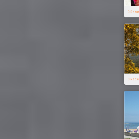
0 Rece
0 Rece