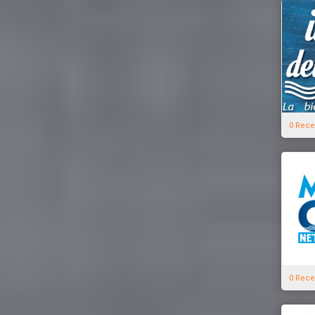
0 Rece
0 Rece