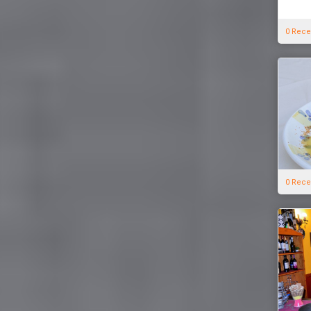
0 Rece
0 Rece