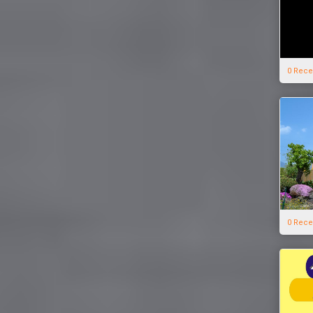
0 Rece
0 Rece