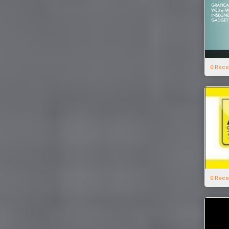
0 Rece
0 Rece