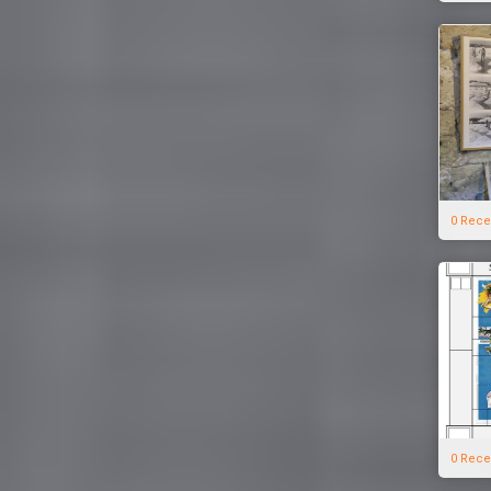
0 Rece
0 Rece