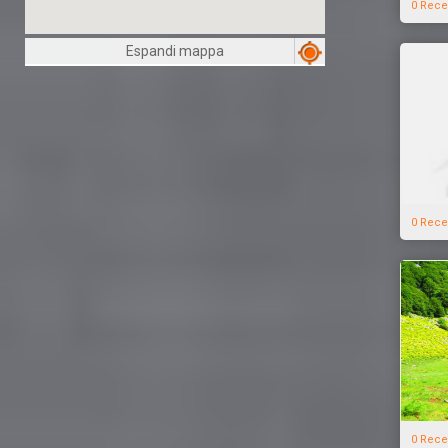
0 Rece
Espandi mappa
0 Rece
0 Rece