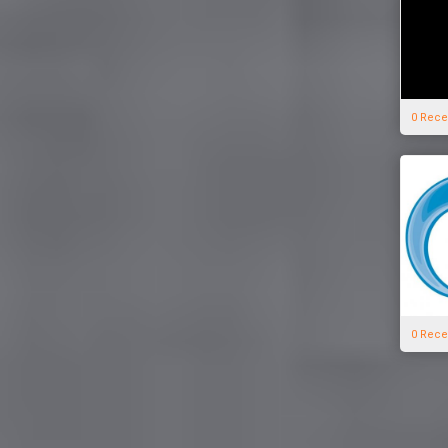
0 Rece
0 Rece