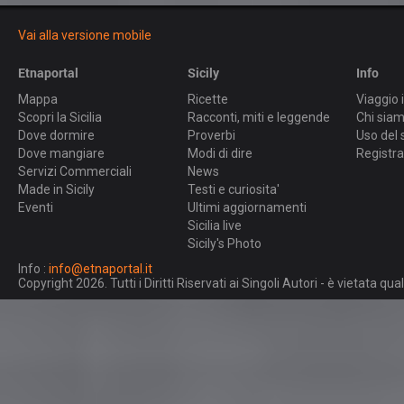
Vai alla versione mobile
Etnaportal
Sicily
Info
Mappa
Ricette
Viaggio i
Scopri la Sicilia
Racconti, miti e leggende
Chi sia
Dove dormire
Proverbi
Uso del 
Dove mangiare
Modi di dire
Registra
Servizi Commerciali
News
Made in Sicily
Testi e curiosita'
Eventi
Ultimi aggiornamenti
Sicilia live
Sicily's Photo
Info :
info@etnaportal.it
Copyright 2026. Tutti i Diritti Riservati ai Singoli Autori - è vietata 