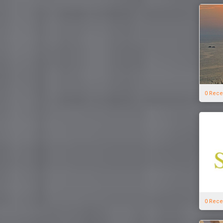
0 Rece
0 Rece