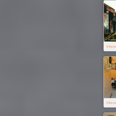
0 Rece
0 Rece