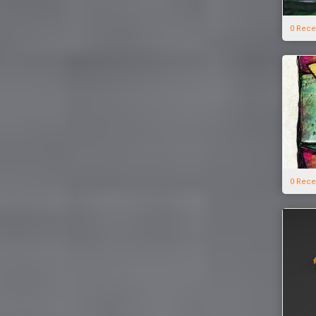
0 Rece
0 Rece