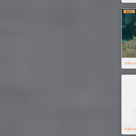
0 Rece
0 Rece