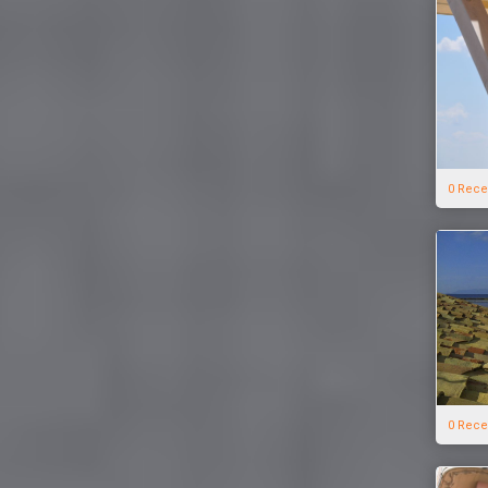
0 Rece
0 Rece