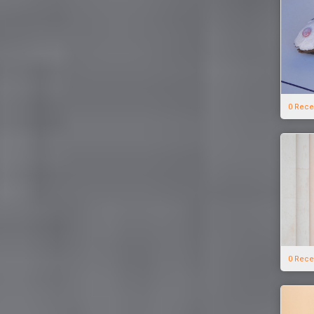
0 Rece
0 Rece