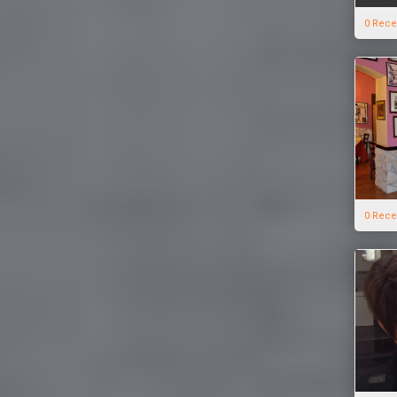
0 Rece
0 Rece