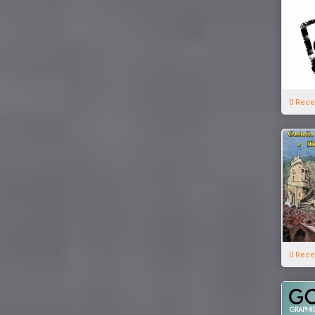
0 Rece
0 Rece