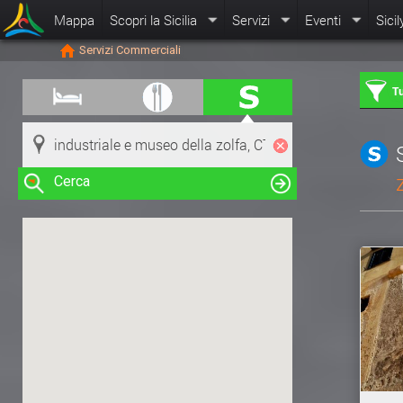
Mappa
Scopri la Sicilia
Servizi
Eventi
Sicil
Servizi Commerciali
Tu
Cerca
Clicca su una risorsa nella mappa
per visualizzare le informazioni