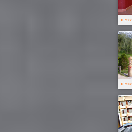
0 Rece
0 Rece