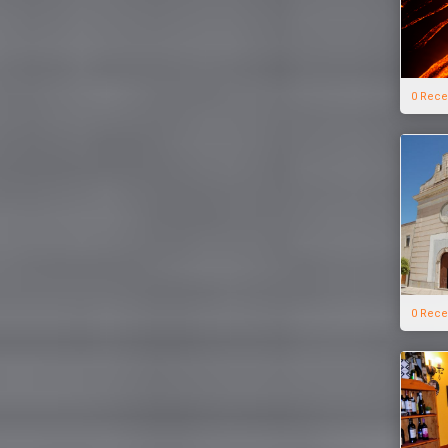
0 Rece
0 Rece