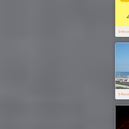
0 Rece
0 Rece