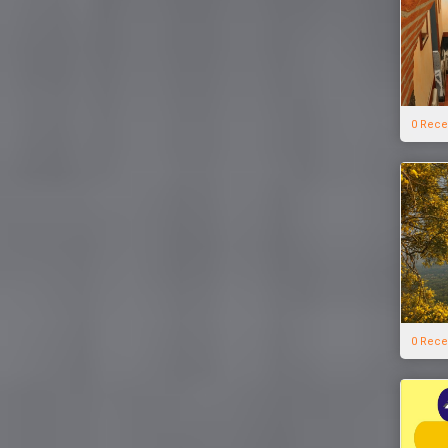
0 Rece
0 Rece