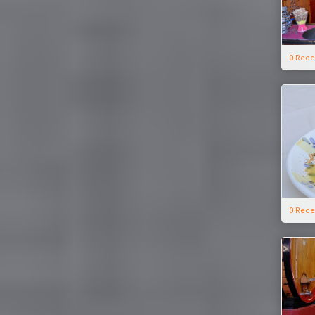
0 Rece
0 Rece