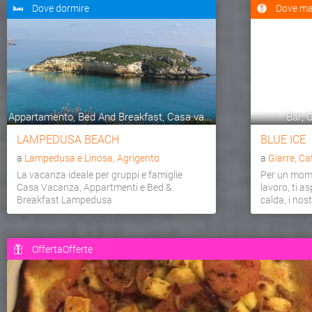
Dove dormire
Dove ma
Appartamento, Bed And Breakfast, Casa va...
Bar, C
LAMPEDUSA BEACH
BLUE ICE
a
Lampedusa e Linosa, Agrigento
a
Giarre, Ca
La vacanza ideale per gruppi e famiglie
Per un mome
Casa Vacanza, Appartmenti e Bed &
lavoro, ti a
Breakfast Lampedusa
calda, i nostr
OffertaOfferte