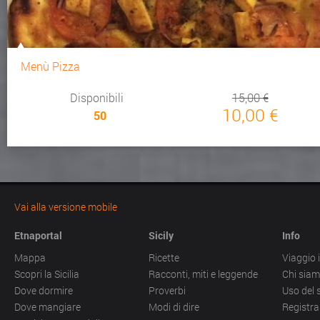
Menù Pizza
Disponibili
15,00 €
10,00 €
50
Vai alla versione mobile
Etnaportal
Sicily
Info
Mappa
Ricette
Viaggio i
Scopri la Sicilia
Racconti, miti e leggende
Chi sia
Dove dormire
Proverbi
Uso del 
Dove mangiare
Modi di dire
Registra