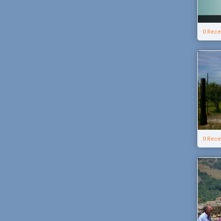
0 Rece
0 Rece