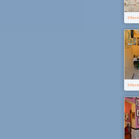
0 Rece
0 Rece