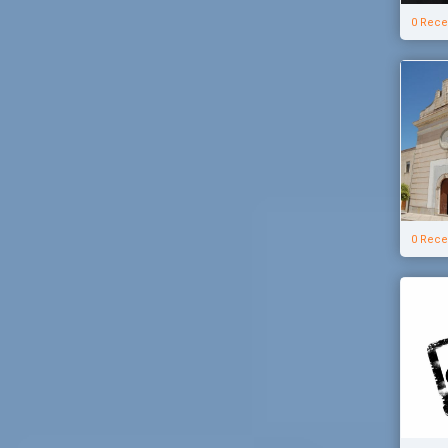
0 Rece
0 Rece