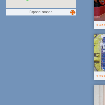
Espandi mappa
0 Rece
0 Rece