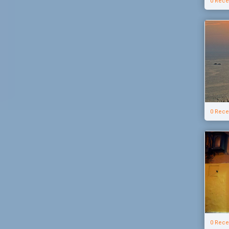
0 Rece
0 Rece
0 Rece