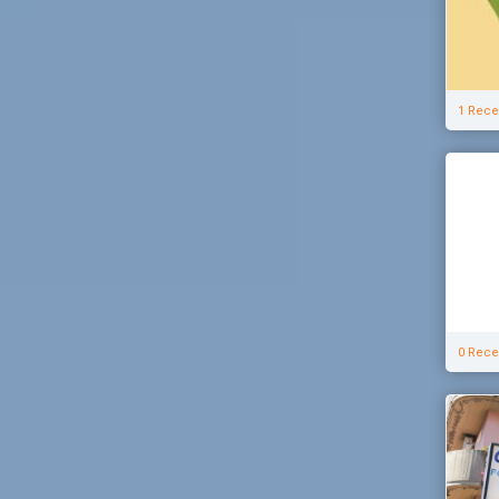
1 Rece
0 Rece