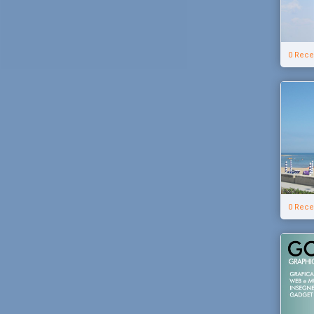
0 Rece
0 Rece