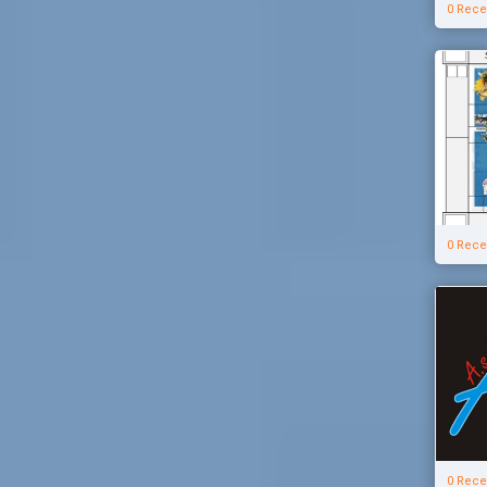
0 Rece
0 Rece
0 Rece