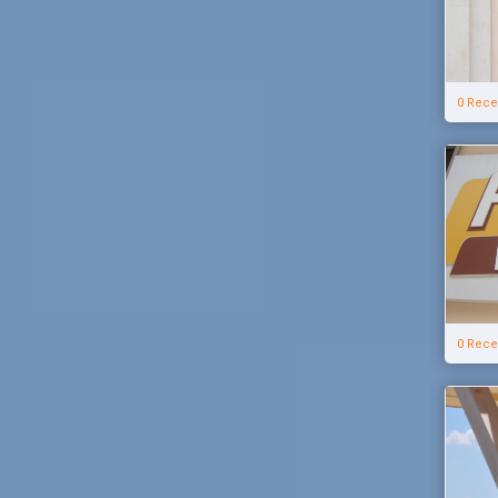
0 Rece
0 Rece