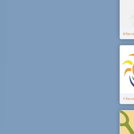
0 Rece
1 Rece