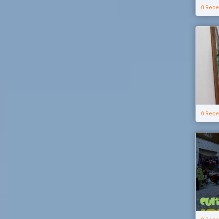
0 Rece
0 Rece