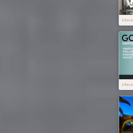
0 Rece
0 Rece