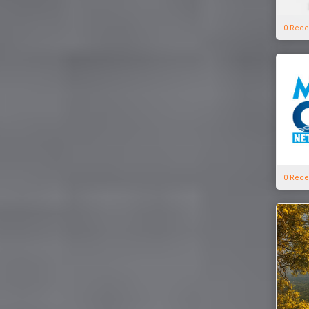
0 Rece
0 Rece