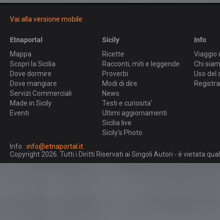
Vai alla versione mobile
Etnaportal
Sicily
Info
Mappa
Ricette
Viaggio i
Scopri la Sicilia
Racconti, miti e leggende
Chi sia
Dove dormire
Proverbi
Uso del 
Dove mangiare
Modi di dire
Registra
Servizi Commerciali
News
Made in Sicily
Testi e curiosita'
Eventi
Ultimi aggiornamenti
Sicilia live
Sicily's Photo
Info :
info@etnaportal.it
Copyright 2026. Tutti i Diritti Riservati ai Singoli Autori - è vietata 