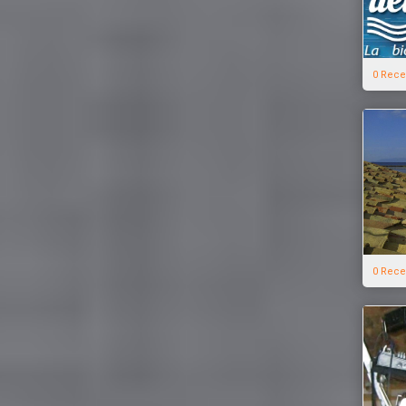
0 Rece
0 Rece