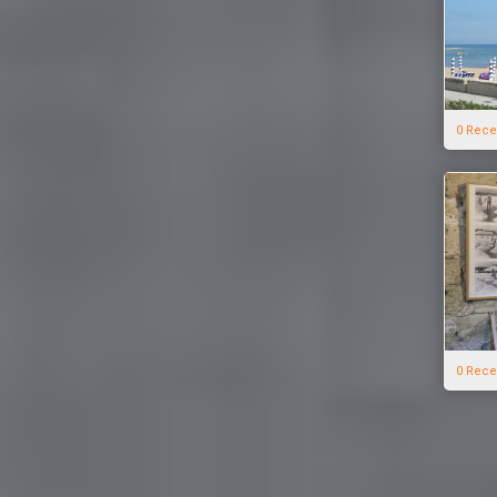
0 Rece
0 Rece