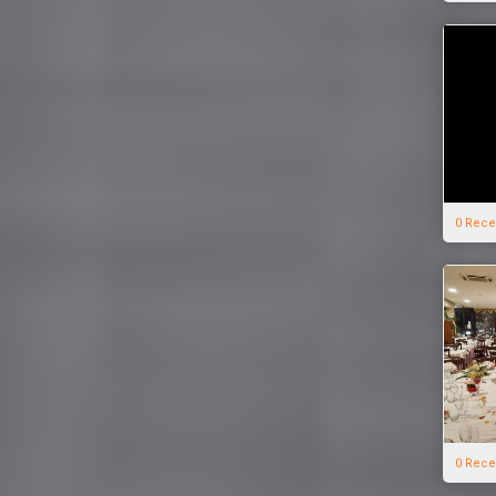
0 Rece
0 Rece