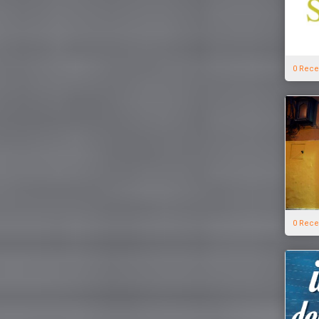
0 Rece
0 Rece