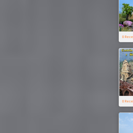
0 Rece
0 Rece