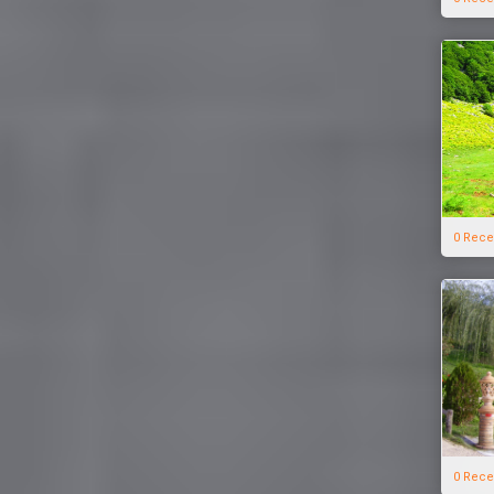
0 Rece
0 Rece