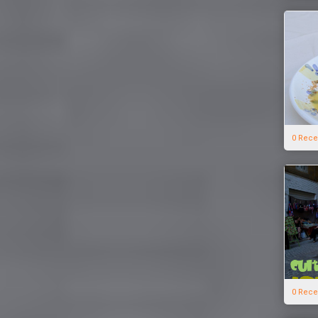
0 Rece
0 Rece