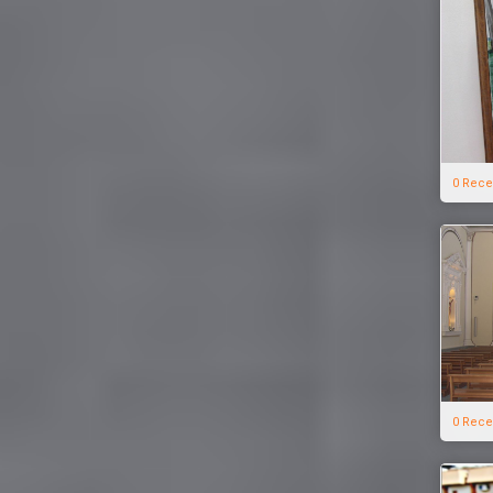
0 Rece
0 Rece