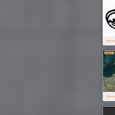
0 Rece
0 Rece