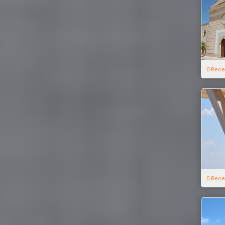
0 Rece
0 Rece