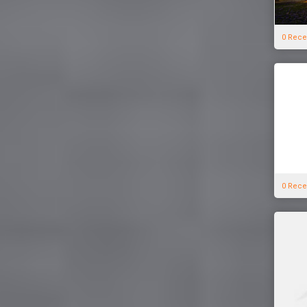
0 Rece
0 Rece