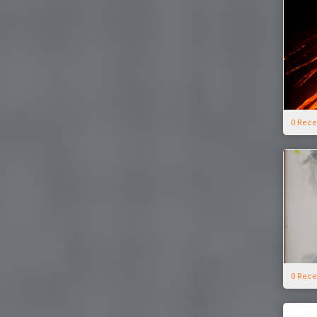
0 Rece
0 Rece