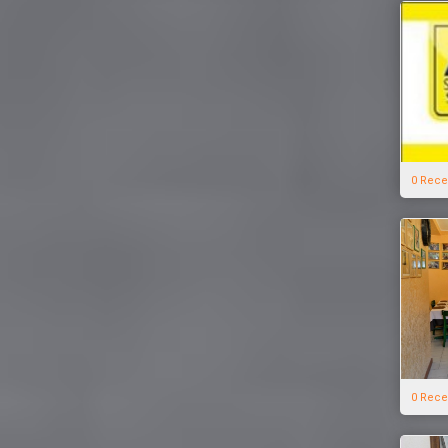
0 Rece
0 Rece