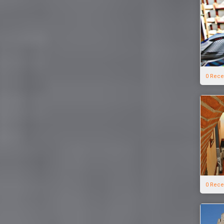
0 Rece
0 Rece