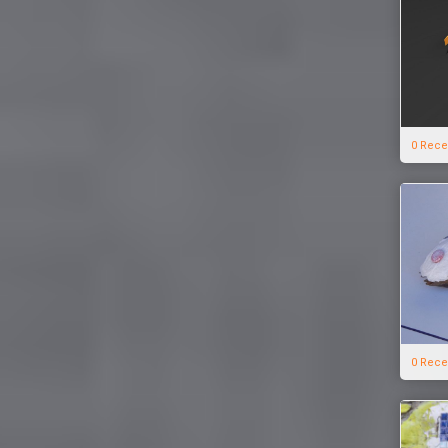
0 Rece
0 Rece