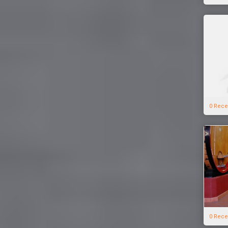
0 Rece
0 Rece