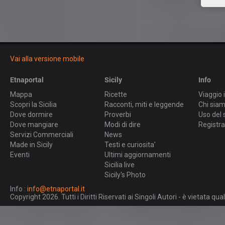
Vai alla versione mobile
Etnaportal
Sicily
Info
Mappa
Ricette
Viaggio i
Scopri la Sicilia
Racconti, miti e leggende
Chi sia
Dove dormire
Proverbi
Uso del 
Dove mangiare
Modi di dire
Registra
Servizi Commerciali
News
Made in Sicily
Testi e curiosita'
Eventi
Ultimi aggiornamenti
Sicilia live
Sicily's Photo
Info :
info@etnaportal.it
Copyright 2026. Tutti i Diritti Riservati ai Singoli Autori - è vietata 