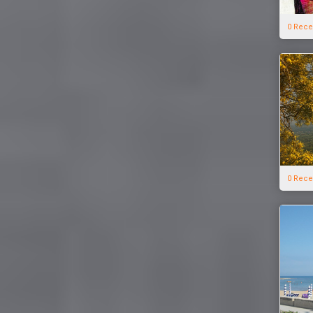
0 Rece
0 Rece