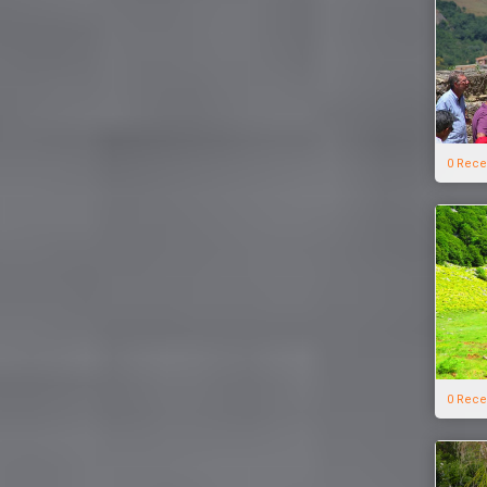
0 Rece
0 Rece