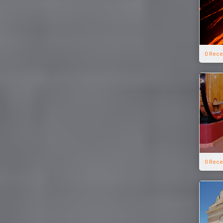
0 Rece
0 Rece