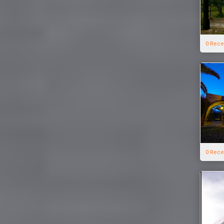
0 Rece
0 Rece