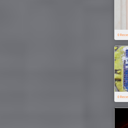
0 Rece
0 Rece