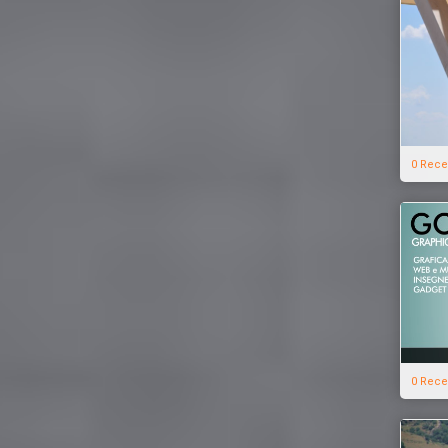
0 Rece
0 Rece