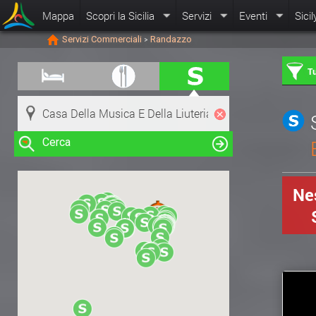
Mappa
Scopri la Sicilia
Servizi
Eventi
Sicil
Servizi Commerciali
Randazzo
>
Tu
Cerca
Nes
Clicca su una risorsa nella mappa
per visualizzare le informazioni