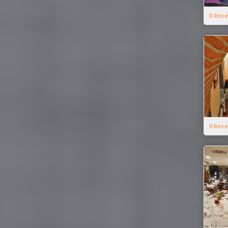
0 Rece
0 Rece