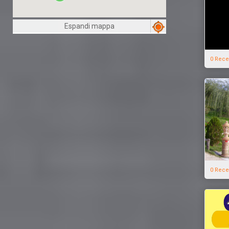
Espandi mappa
0 Rece
0 Rece