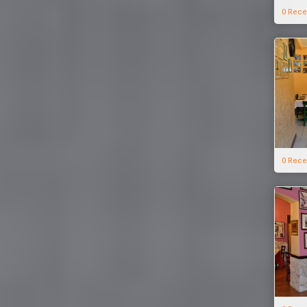
0 Rece
0 Rece