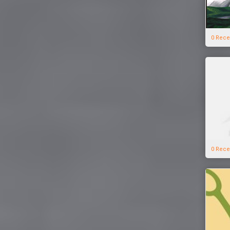
0 Rece
0 Rece