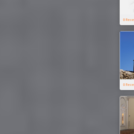
0 Rece
0 Rece