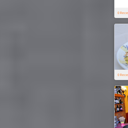
0 Rece
0 Rece