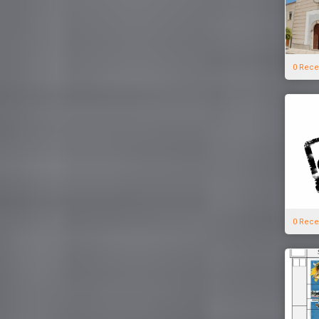
0 Rece
0 Rece