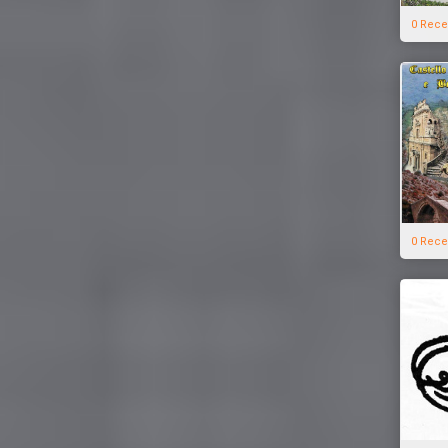
0 Rece
0 Rece