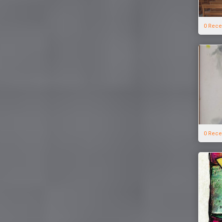
0 Rece
0 Rece