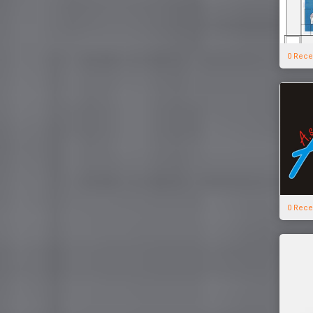
0 Rece
0 Rece