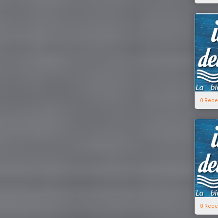
0 Rece
0 Rece