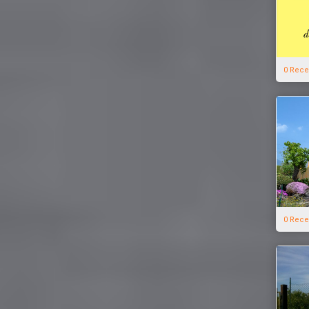
0 Rece
0 Rece