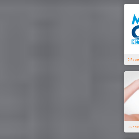
0 Rece
0 Rece