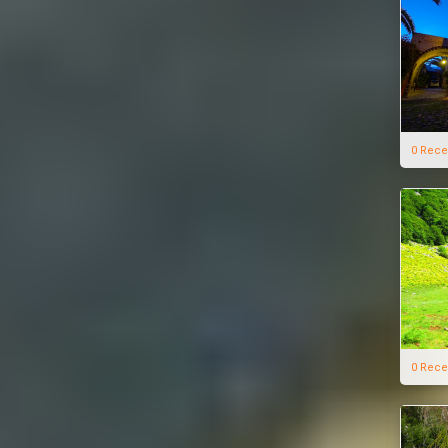
0 Rece
0 Rece