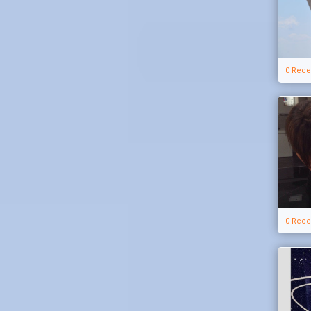
0 Rece
0 Rece