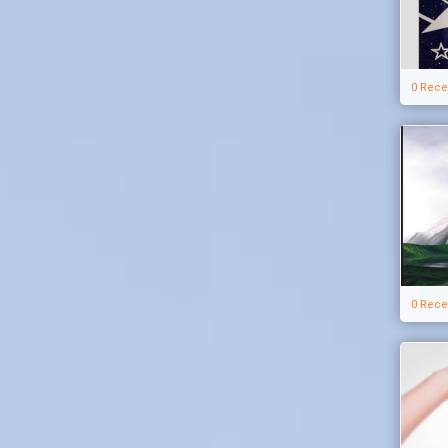
0 Rece
0 Rece