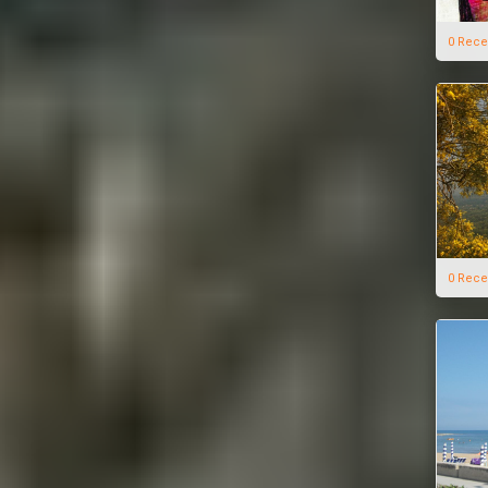
0 Rece
0 Rece