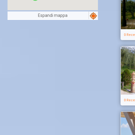
Espandi mappa
0 Rece
0 Rece