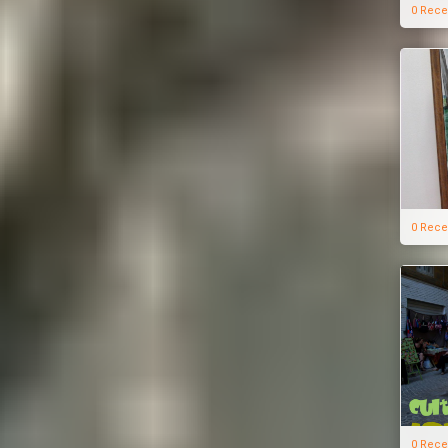
0 Rece
0 Rece
0 Rece