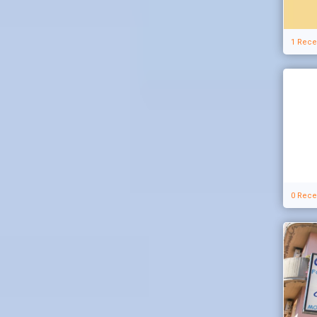
1 Rece
0 Rece