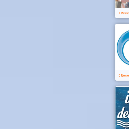
1 Rece
0 Rece