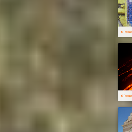
0 Rece
0 Rece