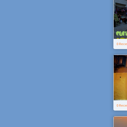
0 Rece
0 Rece