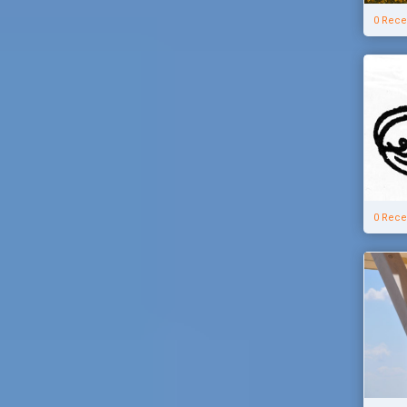
0 Rece
0 Rece