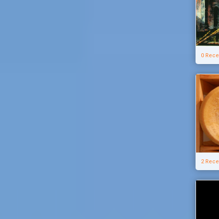
0 Rece
2 Rece