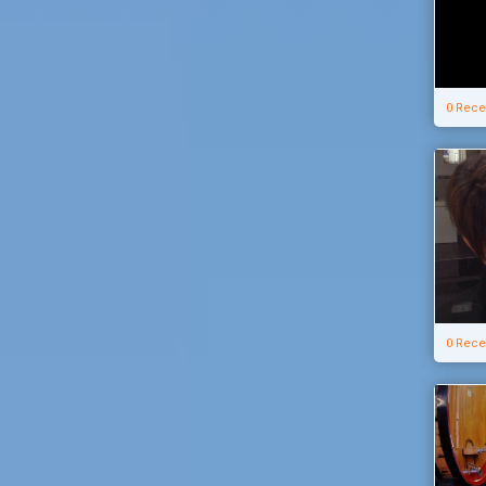
0 Rece
0 Rece