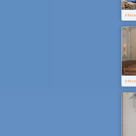
0 Rece
0 Rece