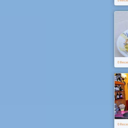
0 Rece
0 Rece
0 Rece