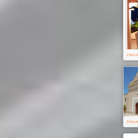
2 Rece
0 Rece