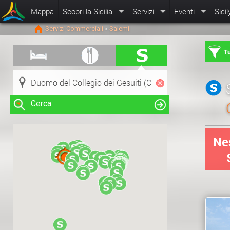
Mappa
Scopri la Sicilia
Servizi
Eventi
Sicil
Servizi Commerciali
Salemi
>
Tu
Cerca
Nes
Clicca su una risorsa nella mappa
per visualizzare le informazioni