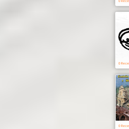
0 Rece
0 Rece
0 Rece