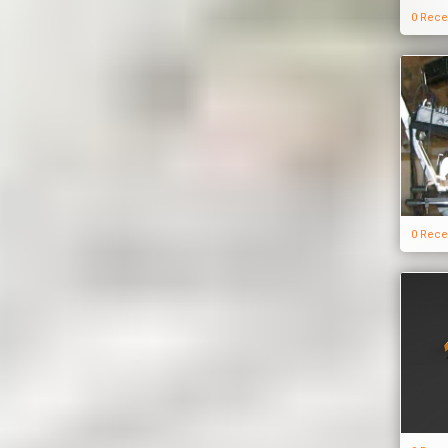
0 Rece
0 Rece