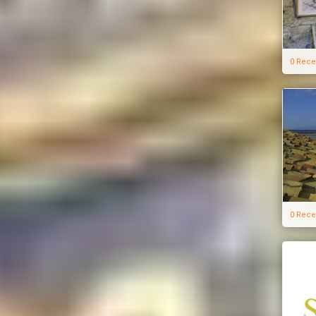
0 Rece
0 Rece