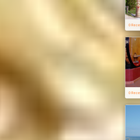
0 Rece
0 Rece