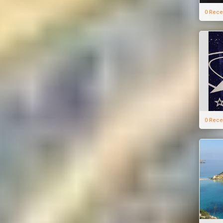
0 Rece
0 Rece