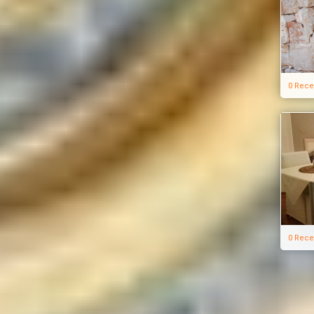
0 Rece
0 Rece