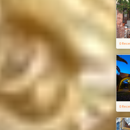
0 Rece
0 Rece