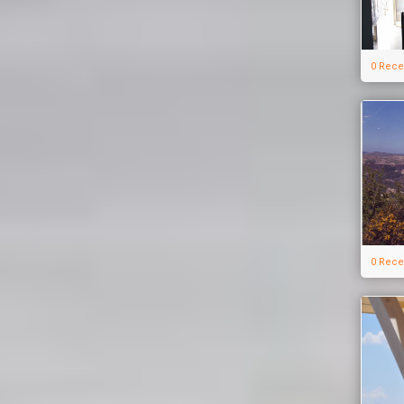
0 Rece
0 Rece