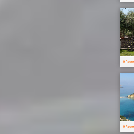
0 Rece
0 Rece