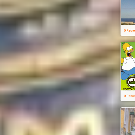
0 Rece
0 Rece