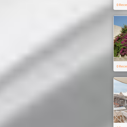
0 Rece
0 Rece