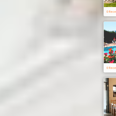
0 Rece
0 Rece