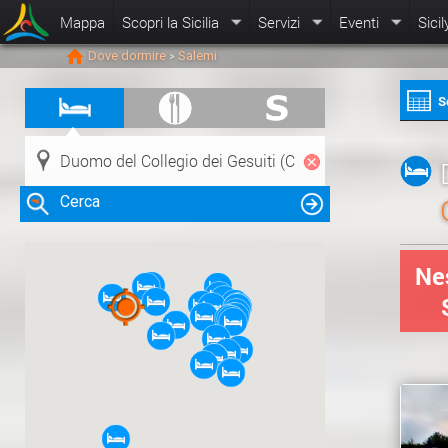
Mappa
Scopri la Sicilia
Servizi
Eventi
Sicil
Dove dormire
Salemi
>
S
Cerca
Nes
Clicca su una risorsa nella mappa
per visualizzare le informazioni