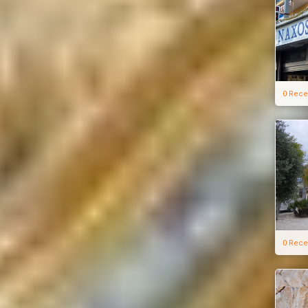
0 Rece
0 Rece