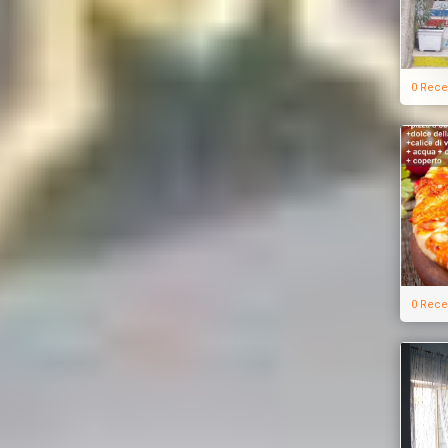
0 Rece
0 Rece