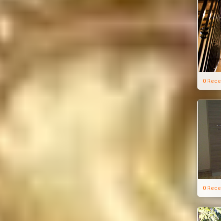
0 Rece
0 Rece