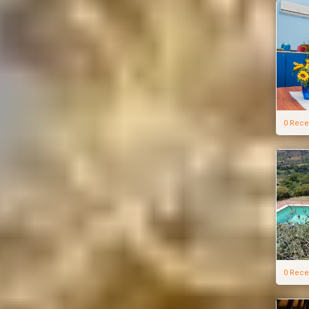
0 Rece
0 Rece