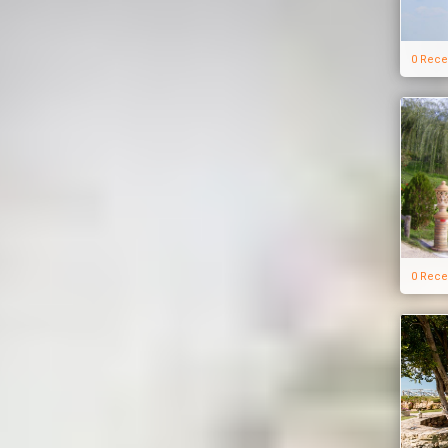
0 Rece
0 Rece