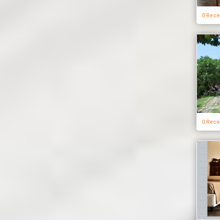
0 Rece
0 Rece