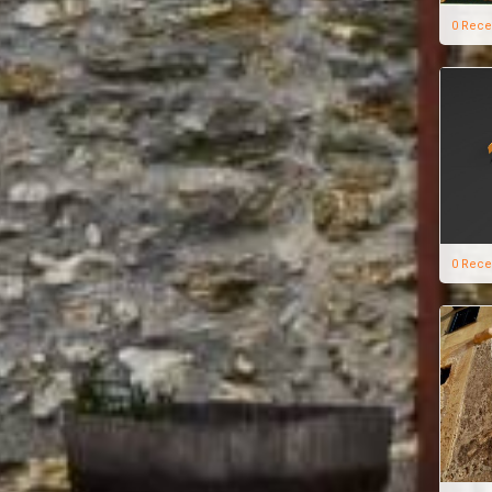
0 Rece
0 Rece