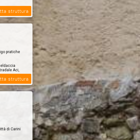
tta struttura
igo pratiche
teldaccia
radale Aci,
tta struttura
ttà di Carini