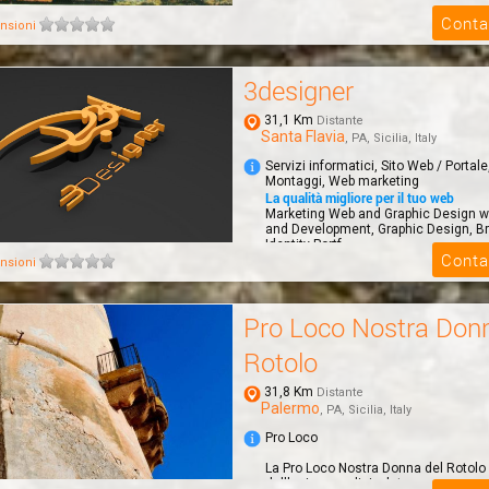
Conta
nsioni
3designer
31,1 Km
Distante
Santa Flavia
, PA, Sicilia, Italy
Servizi informatici, Sito Web / Portal
Montaggi, Web marketing
La qualità migliore per il tuo web
Marketing Web and Graphic Design 
and Development, Graphic Design, B
Identity Portf...
Conta
nsioni
Pro Loco Nostra Donn
Rotolo
31,8 Km
Distante
Palermo
, PA, Sicilia, Italy
Pro Loco
La Pro Loco Nostra Donna del Rotolo
dall'esigenza di rivalutare, recuperar