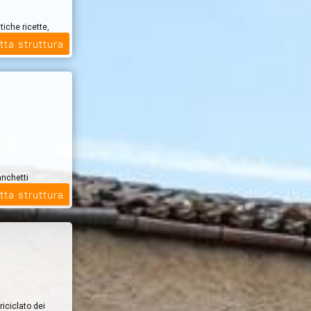
tiche ricette,
co. L'a...
tta struttura
anchetti
audio-luci
tta struttura
riciclato dei