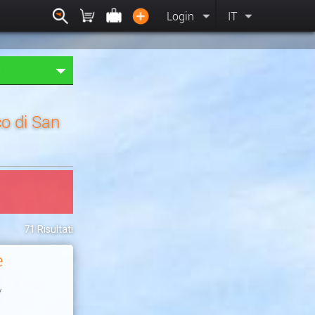
Login
IT
o di San
71 Risultati
e
y