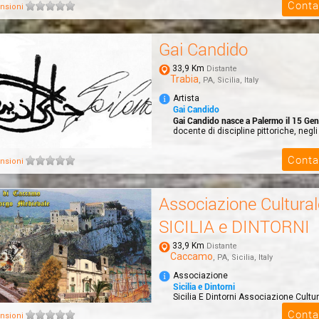
Conta
promuovere il te...
nsioni
Gai Candido
33,9 Km
Distante
Trabia
, PA, Sicilia, Italy
Artista
Gai Candido
Gai Candido nasce a Palermo il 15 Ge
docente di discipline pittoriche, negli i
Conta
nsioni
Associazione Cultural
SICILIA e DINTORNI
33,9 Km
Distante
Caccamo
, PA, Sicilia, Italy
Associazione
Sicilia e Dintorni
Sicilia E Dintorni Associazione Cultur
promozione turistica del Borgo Medie
Conta
nsioni
Caccamo...