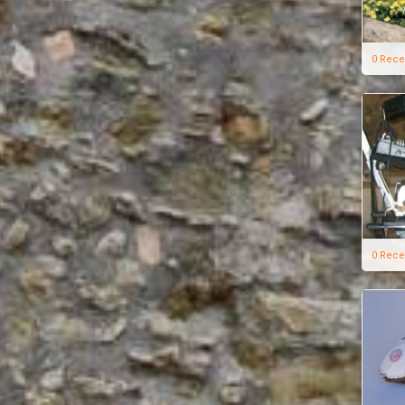
0 Rece
0 Rece