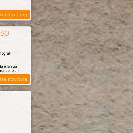
tta struttura
USO
tografi,
da e la sua
a rendono un
tta struttura