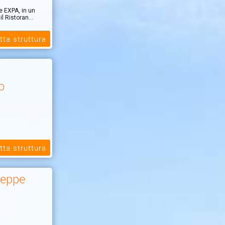
e EXPA, in un
l Ristoran...
tta struttura
o
tta struttura
oli biologici.
seppe