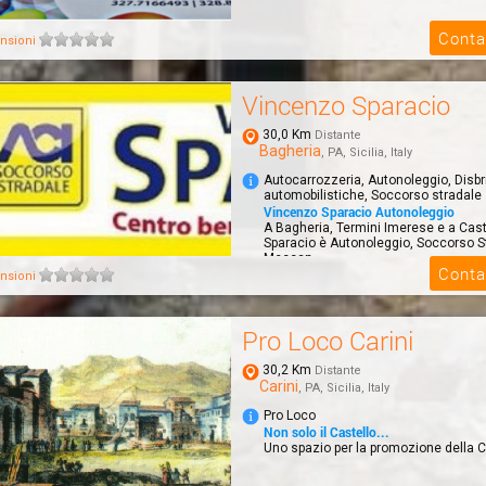
Conta
nsioni
Vincenzo Sparacio
30,0 Km
Distante
Bagheria
, PA, Sicilia, Italy
Autocarrozzeria, Autonoleggio, Disbr
automobilistiche, Soccorso stradale
Vincenzo Sparacio Autonoleggio
A Bagheria, Termini Imerese e a Cas
Sparacio è Autonoleggio, Soccorso St
Meccan...
Conta
nsioni
Pro Loco Carini
30,2 Km
Distante
Carini
, PA, Sicilia, Italy
Pro Loco
Non solo il Castello...
Uno spazio per la promozione della Ci