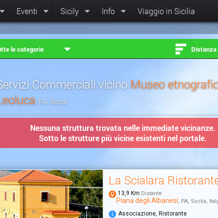
Eventi
Sicily
Info
Viaggio in Sicilia
tte le categorie
Distanza
Servizi Commerciali vicino
Museo etnografic
Leoluca
, PA, Sicilia
Nessuna struttura trovata nelle immediate vicinanze.
Sotto le strutture più vicine esistenti nel portale.
La Scialara Ristorant
13,9 Km
Distante
Piana degli Albanesi
, PA, Sicilia, Ital
Associazione, Ristorante