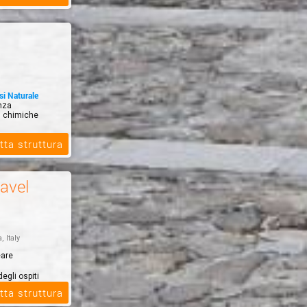
si Naturale
anza
si chimiche
tta struttura
ravel
, Italy
eare
degli ospiti
arrivo: ...
tta struttura