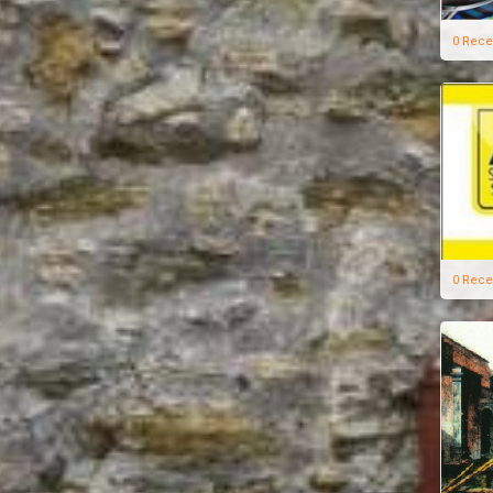
0 Rece
0 Rece