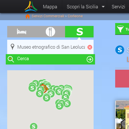
Mappa
Scopri la Sicilia
Servizi
Servizi Commerciali
Corleone
>
Tu
Cerca
Clicca su una risorsa nella mappa
per visualizzare le informazioni