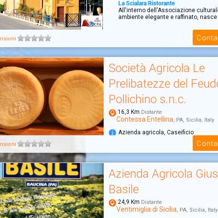
La Scialara Ristorante
All'interno dell'Associazione cultural
ambiente elegante e raffinato, nasce i
Conta
nsioni
Società Agricola Le
Prelibatezze del Feud
Pollichino s.n.c.
16,3 Km
Distante
Contessa Entellina
, PA, Sicilia, Italy
Azienda agricola, Caseificio
Le Prelibatezze del Feudo Pollichino
Conta
nsioni
Prodotti di nicchia provenienti da pasc
Azienda Agricola Giu
Basile
24,9 Km
Distante
Ventimiglia di Sicilia
, PA, Sicilia, Italy