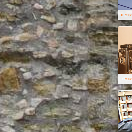
0 Rece
1 Rece