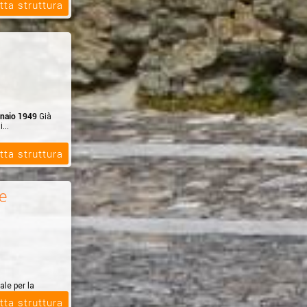
tta struttura
nnaio 1949
Già
...
tta struttura
e
ale per la
vale di
tta struttura