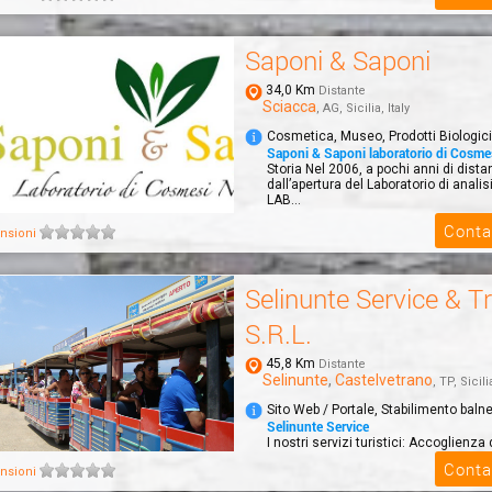
Saponi & Saponi
34,0 Km
Distante
Sciacca
, AG, Sicilia, Italy
Cosmetica, Museo, Prodotti Biologici
Saponi & Saponi laboratorio di Cosme
Storia Nel 2006, a pochi anni di dist
dall’apertura del Laboratorio di anali
LAB...
Conta
nsioni
Selinunte Service & T
S.R.L.
45,8 Km
Distante
Selinunte
,
Castelvetrano
, TP, Sicilia
Sito Web / Portale, Stabilimento baln
Selinunte Service
I nostri servizi turistici: Accoglienza 
trasferimento da qualsiasi stazione d' 
Conta
nsioni