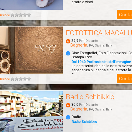
gratta e vinci.
Conta
nsioni
FOTOTTICA MACAL
29,9 Km
Distante
Bagheria
, PA, Sicilia, Italy
Cine-Fotografici, Foto Elaborazioni, Fo
Stampa Foto
Dal 1940 Professionisti dell'immagine
Le caratteristiche della nostra azien
esperienza pluriennale nel settore l
pu...
Conta
nsioni
Radio Schitikkio
30,0 Km
Distante
Bagheria
, PA, Sicilia, Italy
Radio
Radio Schitikkio
.