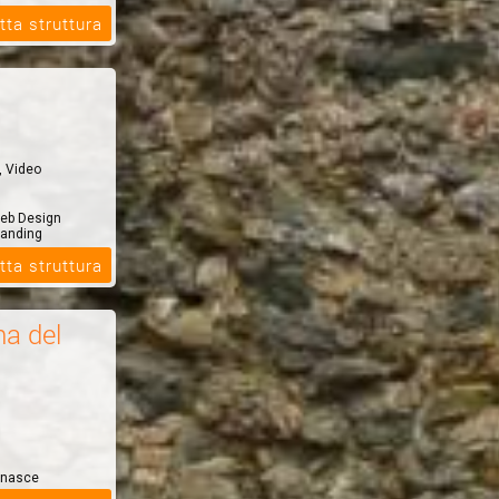
tta struttura
e, Video
web Design
randing
tta struttura
a del
 nasce
e e