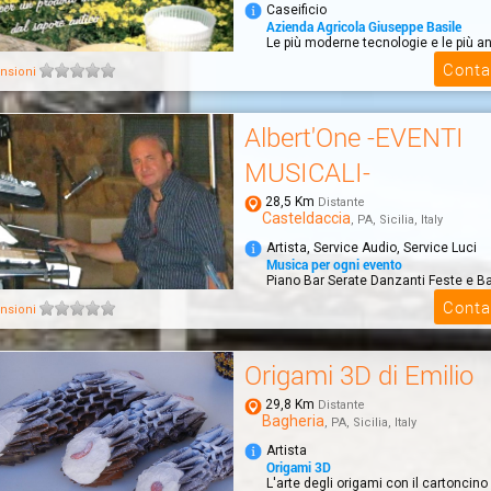
Caseificio
Azienda Agricola Giuseppe Basile
Le più moderne tecnologie e le più an
per un prodotto sicuro, dal sapore anti
Conta
nsioni
Albert'One -EVENTI
MUSICALI-
28,5 Km
Distante
Casteldaccia
, PA, Sicilia, Italy
Artista, Service Audio, Service Luci
Musica per ogni evento
Piano Bar Serate Danzanti Feste e B
Proiezioni su Maxischermo Noleggio 
Conta
nsioni
Origami 3D di Emilio
29,8 Km
Distante
Bagheria
, PA, Sicilia, Italy
Artista
Origami 3D
L'arte degli origami con il cartoncino 