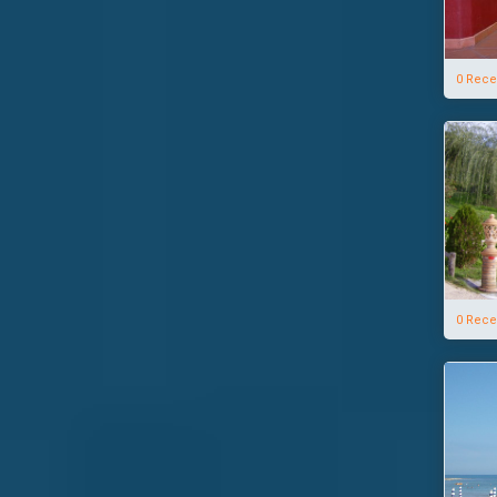
0 Rece
0 Rece