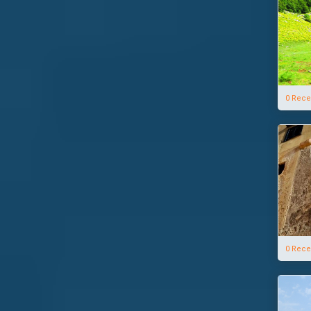
0 Rece
0 Rece