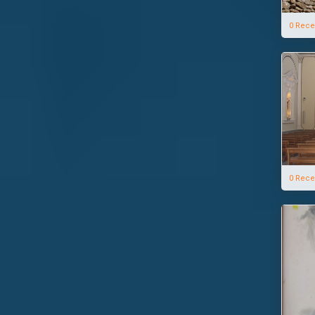
0 Rece
0 Rece