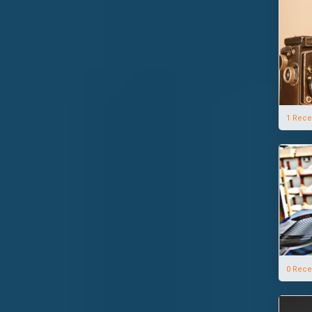
1 Rece
0 Rece