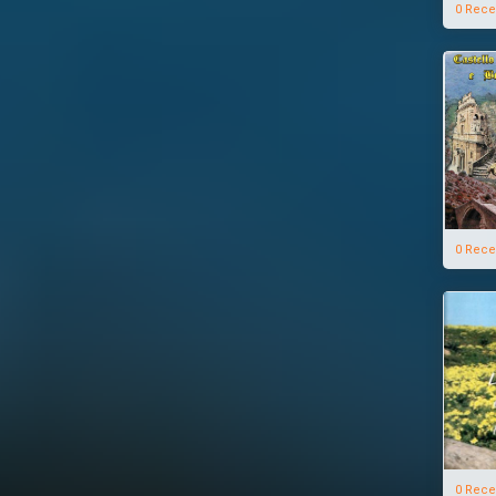
0 Rece
0 Rece
0 Rece