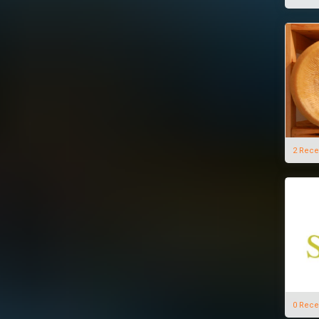
2 Rece
0 Rece