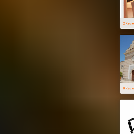
2 Rece
0 Rece