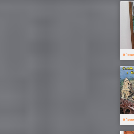
0 Rece
0 Rece