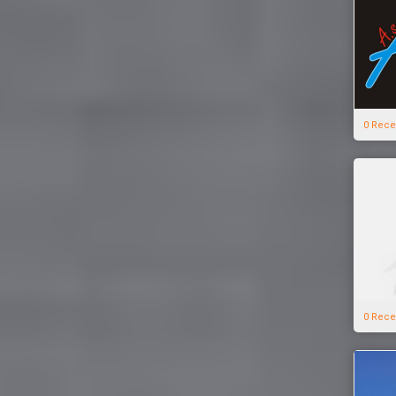
0 Rece
0 Rece