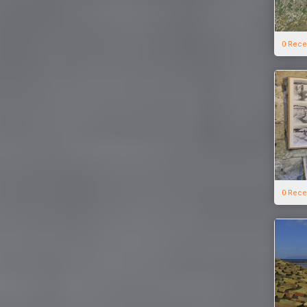
0 Rece
0 Rece