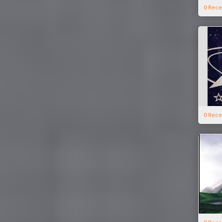
0 Rece
0 Rece