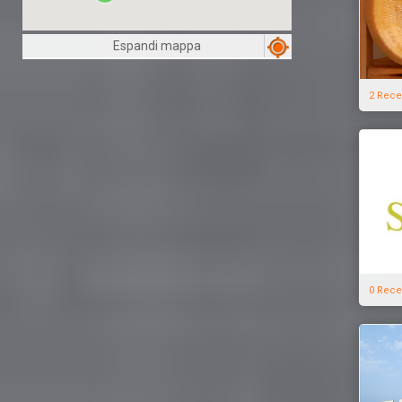
Espandi mappa
2 Rece
0 Rece