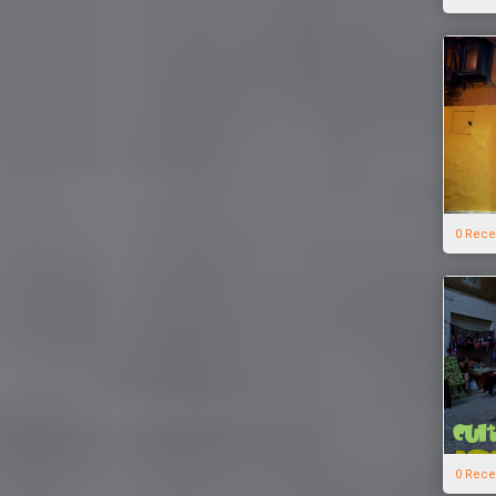
0 Rece
0 Rece