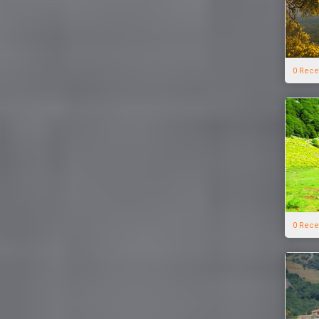
0 Rece
0 Rece