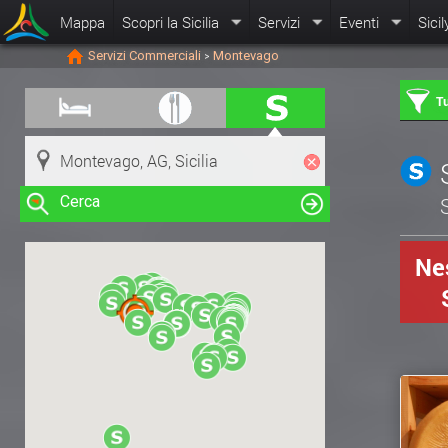
Mappa
Scopri la Sicilia
Servizi
Eventi
Sicil
Servizi Commerciali
Montevago
>
Tu
Cerca
S
Nes
Clicca su una risorsa nella mappa
per visualizzare le informazioni