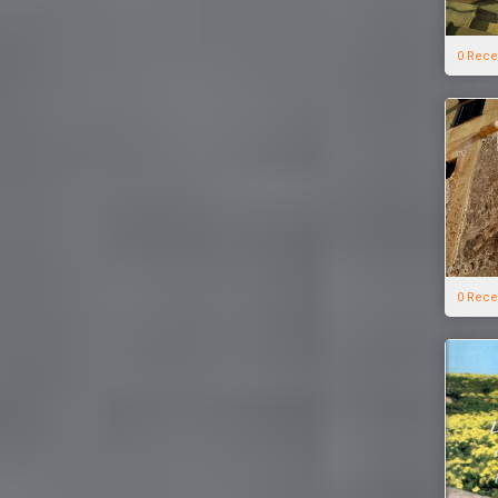
0 Rece
0 Rece