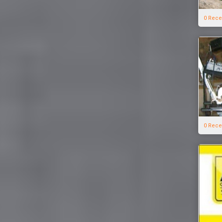
0 Rece
0 Rece