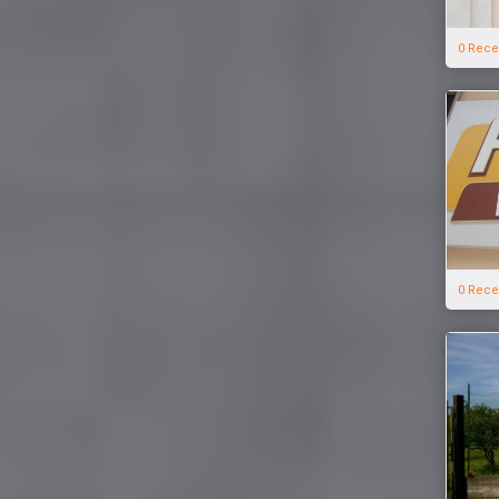
0 Rece
0 Rece