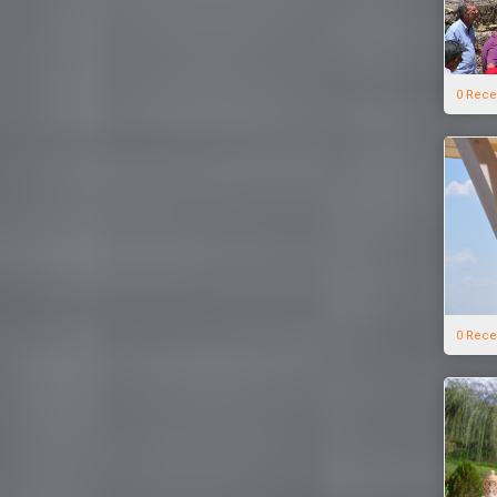
0 Rece
0 Rece