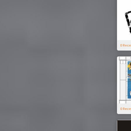
0 Rece
0 Rece