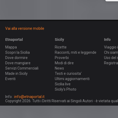
Vai alla versione mobile
Etnaportal
Sicily
Info
Mappa
Ricette
Viaggio i
Scopri la Sicilia
Racconti, miti e leggende
Chi sia
Dove dormire
Proverbi
Uso del 
Dove mangiare
Modi di dire
Registra
Servizi Commerciali
News
Made in Sicily
Testi e curiosita'
Eventi
Ultimi aggiornamenti
Sicilia live
Sicily's Photo
Info :
info@etnaportal.it
Copyright 2026. Tutti i Diritti Riservati ai Singoli Autori - è vietata 