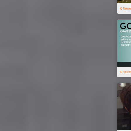
0 Rece
0 Rece