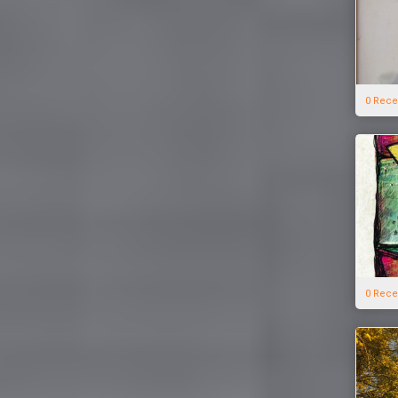
0 Rece
0 Rece