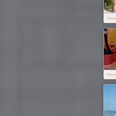
0 Rece
0 Rece