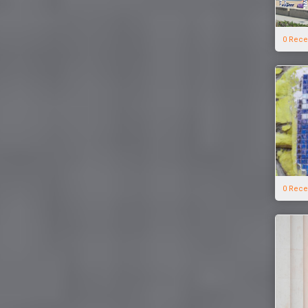
0 Rece
0 Rece