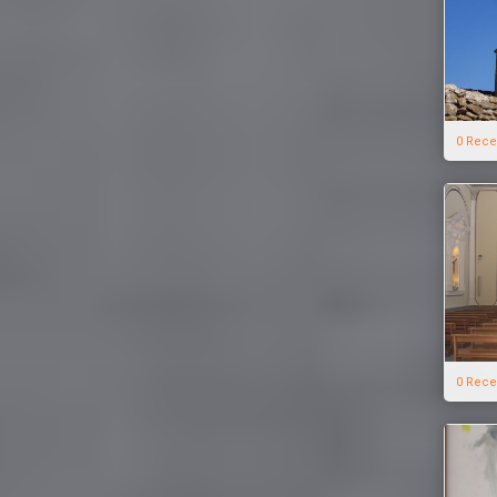
0 Rece
0 Rece