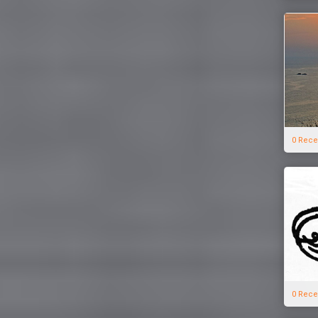
0 Rece
0 Rece