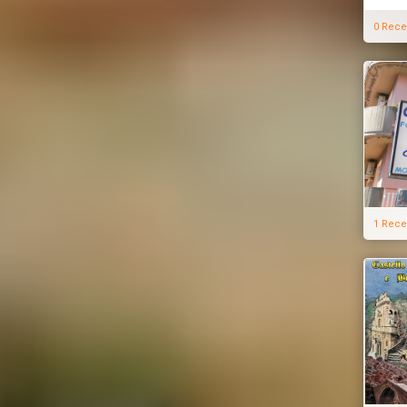
0 Rece
1 Rece