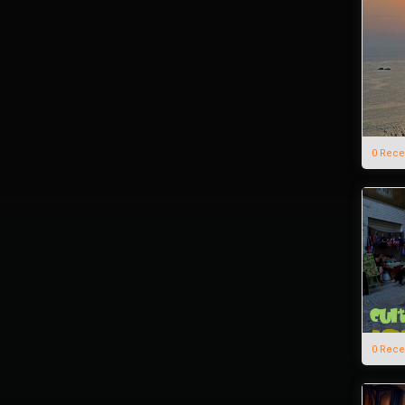
0 Rece
0 Rece