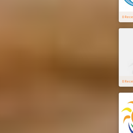
0 Rece
0 Rece