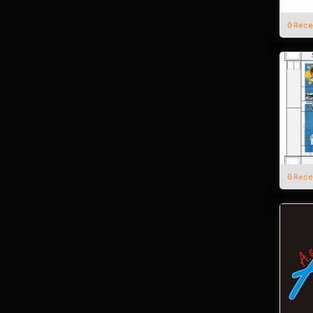
0 Rece
0 Rece