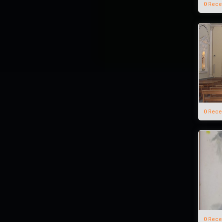
0 Rece
0 Rece
0 Rece