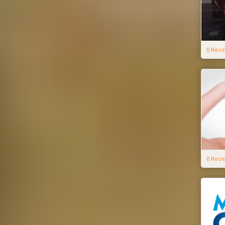
0 Rece
0 Rece