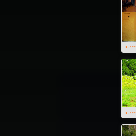
0 Rece
0 Rece