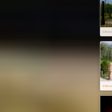
0 Rece
0 Rece