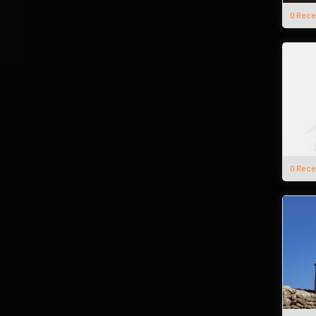
0 Rece
0 Rece