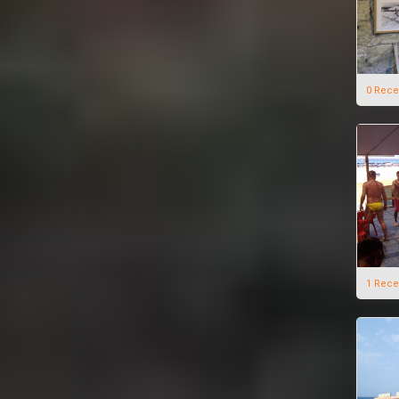
0 Rece
1 Rece