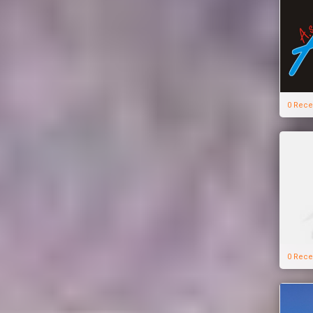
0 Rece
0 Rece