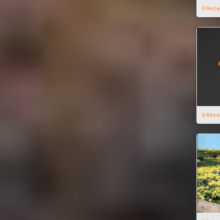
0 Rece
0 Rece