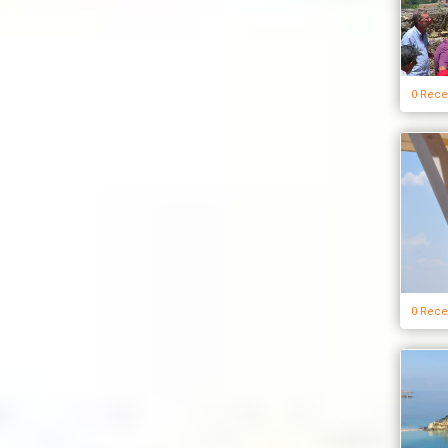
0 Rece
0 Rece