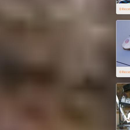
0 Rece
0 Rece