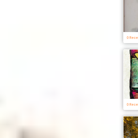
0 Rece
0 Rece