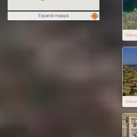
Espandi mappa
0 Rece
0 Rece