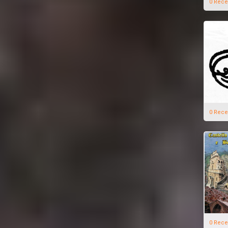
0 Rece
0 Rece
0 Rece