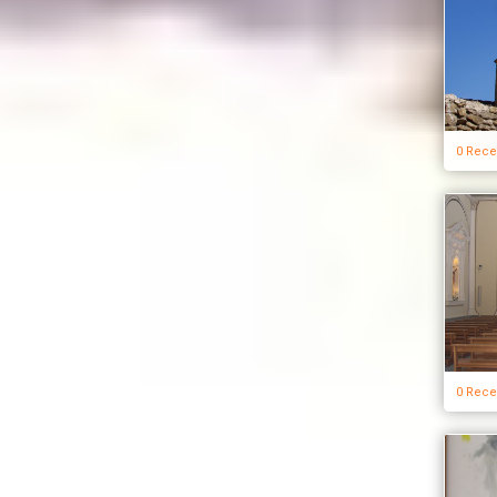
0 Rece
0 Rece